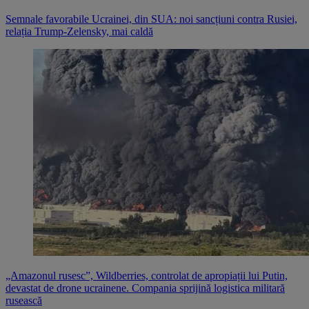
Semnale favorabile Ucrainei, din SUA: noi sancțiuni contra Rusiei,
relația Trump-Zelensky, mai caldă
„Amazonul rusesc”, Wildberries, controlat de apropiații lui Putin,
devastat de drone ucrainene. Compania sprijină logistica militară
rusească