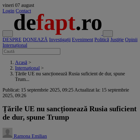
vineri
07 august
Login
Contact
DESPRE
DONEAZĂ
Investigații
Eveniment
Politică
Justiție
Opinii
Internațional
Acasă
>
Internațional
>
Țările UE nu sancționează Rusia suficient de dur, spune
Trum...
Publicat: 15 septembrie 2025, 09:25
Actualizat la: 15 septembrie
2025, 09:26
Țările UE nu sancționează Rusia suficient
de dur, spune Trump
Ramona Emilian