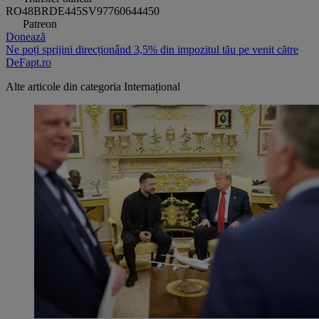
RO48BRDE445SV97760644450
Patreon
Donează
Ne poți sprijini direcționând 3,5% din impozitul tău pe venit către
DeFapt.ro
Alte articole din categoria
Internațional