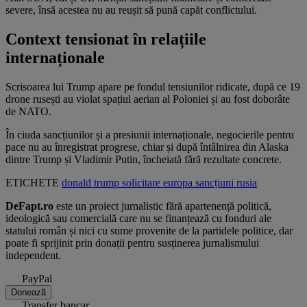
severe, însă acestea nu au reușit să pună capăt conflictului.
Context tensionat în relațiile
internaționale
Scrisoarea lui Trump apare pe fondul tensiunilor ridicate, după ce 19
drone rusești au violat spațiul aerian al Poloniei și au fost doborâte
de NATO.
În ciuda sancțiunilor și a presiunii internaționale, negocierile pentru
pace nu au înregistrat progrese, chiar și după întâlnirea din Alaska
dintre Trump și Vladimir Putin, încheiată fără rezultate concrete.
ETICHETE
donald trump
solicitare
europa
sancțiuni
rusia
DeFapt.ro
este un proiect jurnalistic fără apartenență politică,
ideologică sau comercială care nu se finanțează cu fonduri ale
statului român și nici cu sume provenite de la partidele politice, dar
poate fi sprijinit prin donații pentru susținerea jurnalismului
independent.
PayPal
Donează
Transfer bancar