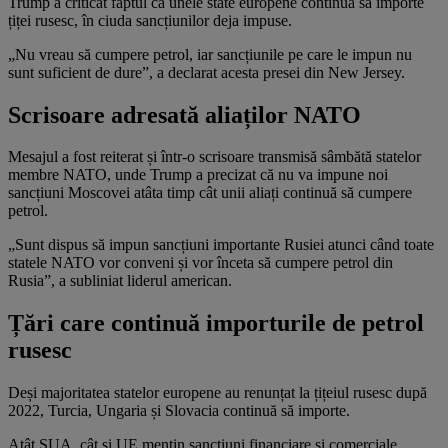
Trump a criticat faptul că unele state europene continuă să importe
țiței rusesc, în ciuda sancțiunilor deja impuse.
„Nu vreau să cumpere petrol, iar sancțiunile pe care le impun nu
sunt suficient de dure”, a declarat acesta presei din New Jersey.
Scrisoare adresată aliaților NATO
Mesajul a fost reiterat și într-o scrisoare transmisă sâmbătă statelor
membre NATO, unde Trump a precizat că nu va impune noi
sancțiuni Moscovei atâta timp cât unii aliați continuă să cumpere
petrol.
„Sunt dispus să impun sancțiuni importante Rusiei atunci când toate
statele NATO vor conveni și vor înceta să cumpere petrol din
Rusia”, a subliniat liderul american.
Țări care continuă importurile de petrol
rusesc
Deși majoritatea statelor europene au renunțat la țițeiul rusesc după
2022, Turcia, Ungaria și Slovacia continuă să importe.
Atât SUA, cât și UE mențin sancțiuni financiare și comerciale