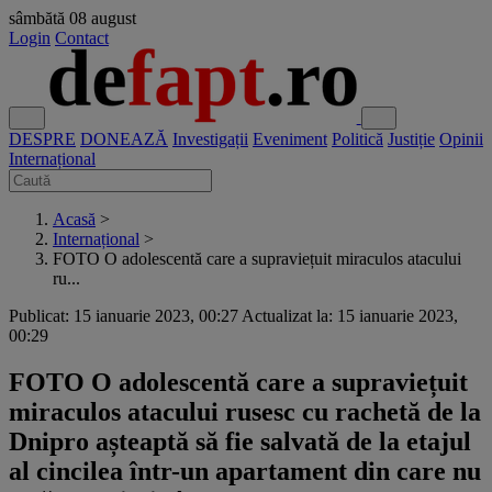
sâmbătă
08 august
Login
Contact
DESPRE
DONEAZĂ
Investigații
Eveniment
Politică
Justiție
Opinii
Internațional
Acasă
>
Internațional
>
FOTO O adolescentă care a supraviețuit miraculos atacului
ru...
Publicat: 15 ianuarie 2023, 00:27
Actualizat la: 15 ianuarie 2023,
00:29
FOTO O adolescentă care a supraviețuit
miraculos atacului rusesc cu rachetă de la
Dnipro așteaptă să fie salvată de la etajul
al cincilea într-un apartament din care nu