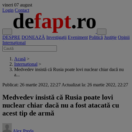
vineri
07 august
Login
Contact
DESPRE
DONEAZĂ
Investigații
Eveniment
Politică
Justiție
Opinii
Internațional
Acasă
>
Internațional
>
Medvedev insistă că Rusia poate lovi nuclear chiar dacă nu
a...
Publicat: 26 martie 2022, 22:27
Actualizat la: 26 martie 2022, 22:27
Medvedev insistă că Rusia poate lovi
nuclear chiar dacă nu a fost atacată cu
acest tip de armă
Alex Preda