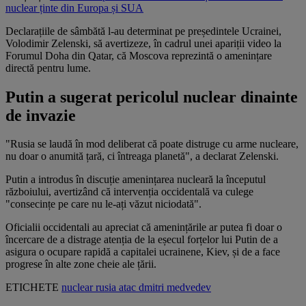
nuclear ținte din Europa și SUA
Declarațiile de sâmbătă l-au determinat pe președintele Ucrainei,
Volodimir Zelenski, să avertizeze, în cadrul unei apariții video la
Forumul Doha din Qatar, că Moscova reprezintă o amenințare
directă pentru lume.
Putin a sugerat pericolul nuclear dinainte
de invazie
"Rusia se laudă în mod deliberat că poate distruge cu arme nucleare,
nu doar o anumită țară, ci întreaga planetă", a declarat Zelenski.
Putin a introdus în discuție amenințarea nucleară la începutul
războiului, avertizând că intervenția occidentală va culege
"consecințe pe care nu le-ați văzut niciodată".
Oficialii occidentali au apreciat că amenințările ar putea fi doar o
încercare de a distrage atenția de la eșecul forțelor lui Putin de a
asigura o ocupare rapidă a capitalei ucrainene, Kiev, și de a face
progrese în alte zone cheie ale țării.
ETICHETE
nuclear
rusia
atac
dmitri medvedev