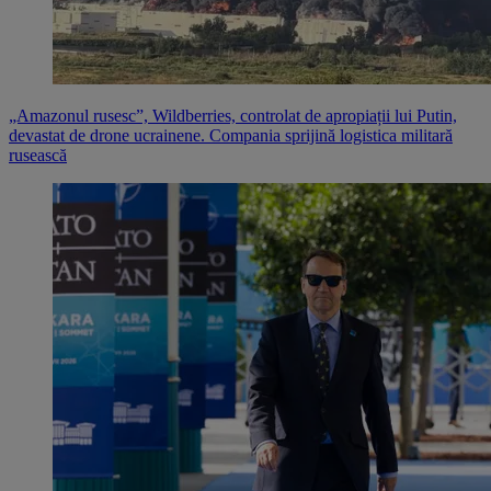
„Amazonul rusesc”, Wildberries, controlat de apropiații lui Putin,
devastat de drone ucrainene. Compania sprijină logistica militară
rusească