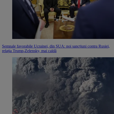
Semnale favorabile Ucrainei, din SUA: noi sancțiuni contra Rusiei,
relația Trump-Zelensky, mai caldă