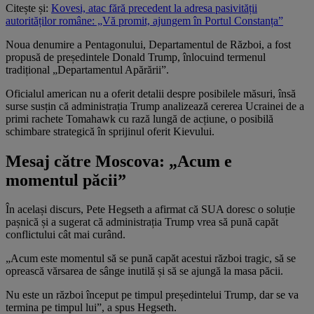
Citește și:
Kovesi, atac fără precedent la adresa pasivității
autorităților române: „Vă promit, ajungem în Portul Constanța”
Noua denumire a Pentagonului, Departamentul de Război, a fost
propusă de președintele Donald Trump, înlocuind termenul
tradițional „Departamentul Apărării”.
Oficialul american nu a oferit detalii despre posibilele măsuri, însă
surse susțin că administrația Trump analizează cererea Ucrainei de a
primi rachete Tomahawk cu rază lungă de acțiune, o posibilă
schimbare strategică în sprijinul oferit Kievului.
Mesaj către Moscova: „Acum e
momentul păcii”
În același discurs, Pete Hegseth a afirmat că SUA doresc o soluție
pașnică și a sugerat că administrația Trump vrea să pună capăt
conflictului cât mai curând.
„Acum este momentul să se pună capăt acestui război tragic, să se
oprească vărsarea de sânge inutilă și să se ajungă la masa păcii.
Nu este un război început pe timpul președintelui Trump, dar se va
termina pe timpul lui”, a spus Hegseth.