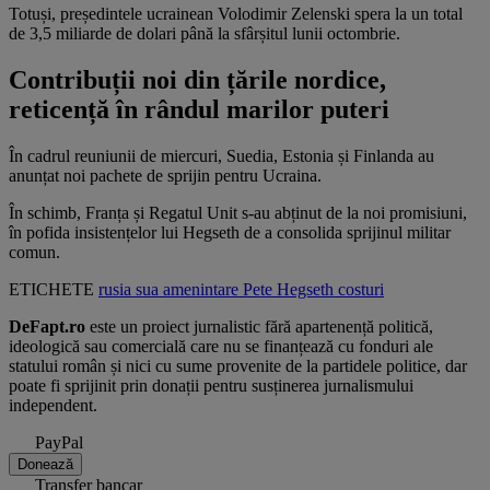
Totuși, președintele ucrainean Volodimir Zelenski spera la un total
de 3,5 miliarde de dolari până la sfârșitul lunii octombrie.
Contribuții noi din țările nordice,
reticență în rândul marilor puteri
În cadrul reuniunii de miercuri, Suedia, Estonia și Finlanda au
anunțat noi pachete de sprijin pentru Ucraina.
În schimb, Franța și Regatul Unit s-au abținut de la noi promisiuni,
în pofida insistențelor lui Hegseth de a consolida sprijinul militar
comun.
ETICHETE
rusia
sua
amenintare
Pete Hegseth
costuri
DeFapt.ro
este un proiect jurnalistic fără apartenență politică,
ideologică sau comercială care nu se finanțează cu fonduri ale
statului român și nici cu sume provenite de la partidele politice, dar
poate fi sprijinit prin donații pentru susținerea jurnalismului
independent.
PayPal
Donează
Transfer bancar