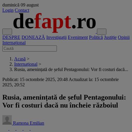
duminică
09 august
Login
Contact
DESPRE
DONEAZĂ
Investigații
Eveniment
Politică
Justiție
Opinii
Internațional
Acasă
>
Internațional
>
Rusia, amenințată de șeful Pentagonului: Vor fi costuri dacă...
Publicat: 15 octombrie 2025, 20:48
Actualizat la: 15 octombrie
2025, 20:52
Rusia, amenințată de șeful Pentagonului:
Vor fi costuri dacă nu încheie războiul
Ramona Emilian