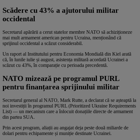
Scădere cu 43% a ajutorului militar
occidental
Secretarul apărării a cerut statelor membre NATO să achiziționeze
mai mult armament american pentru Ucraina, menționând că
sprijinul occidental a scăzut considerabil.
Un raport al Institutului pentru Economia Mondială din Kiel arată
că, în lunile iulie și august, asistența militară acordată Ucrainei a
scăzut cu 43%, în comparație cu perioada precedentă.
NATO mizează pe programul PURL
pentru finanțarea sprijinului militar
Secretarul general al NATO, Mark Rutte, a declarat că se așteaptă la
noi investiții în programul PURL (Prioritized Ukraine Requirements
List) — un mecanism care a înlocuit donațiile directe de armament
din partea SUA.
Prin acest program, aliații au angajat deja peste două miliarde de
dolari pentru echipamente și muniție destinate Ucrainei.