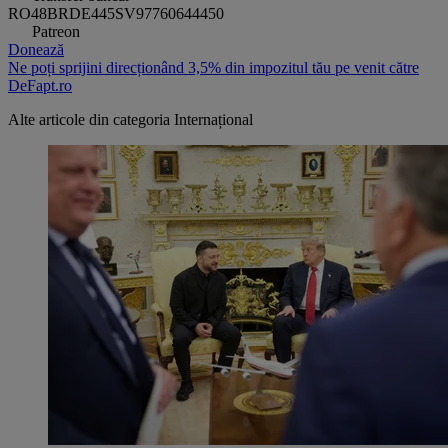
RO48BRDE445SV97760644450
Patreon
Donează
Ne poți sprijini direcționând 3,5% din impozitul tău pe venit către
DeFapt.ro
Alte articole din categoria
Internațional