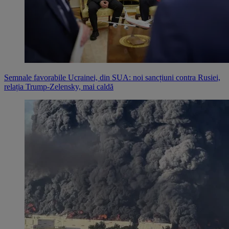
Semnale favorabile Ucrainei, din SUA: noi sancțiuni contra Rusiei,
relația Trump-Zelensky, mai caldă