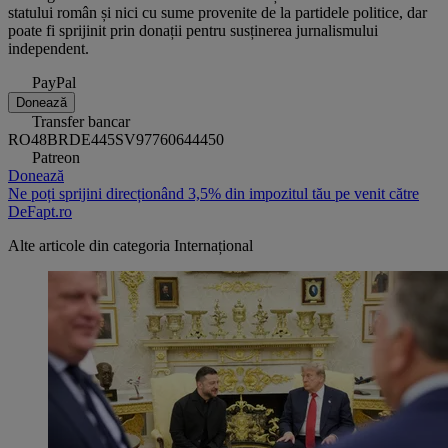
statului român și nici cu sume provenite de la partidele politice, dar
poate fi sprijinit prin donații pentru susținerea jurnalismului
independent.
PayPal
Donează
Transfer bancar
RO48BRDE445SV97760644450
Patreon
Donează
Ne poți sprijini direcționând 3,5% din impozitul tău pe venit către
DeFapt.ro
Alte articole din categoria
Internațional