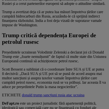
Rusiei și a cerut partenerilor europeni să adopte o atitudine similară.
Trump a avertizat deja că ar putea lua măsuri împotriva țărilor care
cumpără hidrocarburi din Rusia, acuzându-le că sprijină indirect
finanțarea războiului. India a fost deja vizată de suprataxe vamale
impuse de Washington.
Trump critică dependența Europei de
petrolul rusesc
Președintele ucrainean Volodimir Zelenski a declarat joi că Donald
Trump este „foarte nemulțumit” de faptul că multe state din Uniunea
Europeană continuă să achiziționeze petrol rusesc.
Scott Bessent a subliniat că o coordonare între SUA și UE ar putea
fi decisivă: „Dacă SUA și UE pot să se pună de acord asupra mai
multor sancțiuni și asupra taxelor vamale împotriva țărilor care
cumpără petrol rusesc, economia rusă se va prăbuși. Iar aceasta îl va
aduce pe președintele Putin la masa negocierilor”.
ETICHETE
donald trump
sancțiuni
rusia
atac
ucraina
DeFapt.ro
este un proiect jurnalistic fără apartenență politică,
ideologică sau comercială care nu se finanțează cu fonduri ale