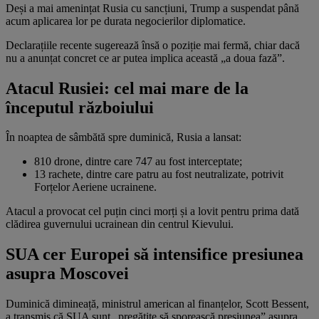
Deși a mai amenințat Rusia cu sancțiuni, Trump a suspendat până
acum aplicarea lor pe durata negocierilor diplomatice.
Declarațiile recente sugerează însă o poziție mai fermă, chiar dacă
nu a anunțat concret ce ar putea implica această „a doua fază”.
Atacul Rusiei: cel mai mare de la
începutul războiului
În noaptea de sâmbătă spre duminică, Rusia a lansat:
810 drone, dintre care 747 au fost interceptate;
13 rachete, dintre care patru au fost neutralizate, potrivit
Forțelor Aeriene ucrainene.
Atacul a provocat cel puțin cinci morți și a lovit pentru prima dată
clădirea guvernului ucrainean din centrul Kievului.
SUA cer Europei să intensifice presiunea
asupra Moscovei
Duminică dimineață, ministrul american al finanțelor, Scott Bessent,
a transmis că SUA sunt „pregătite să sporească presiunea” asupra