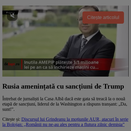
Citește articolul
Rusia amenințată cu sancțiuni de Trump
Întrebat de jurnaliști la Casa Albă dacă este gata să treacă la o nouă
etapă de sancțiuni, liderul de la Washington a răspuns tranșant: „Da,
sunt!”.
Citește și:
Discursul lui Grindeanu la moțiunile AUR, atacuri în serie
la Bolojan: „Românii nu ne-au ales pentru a flutura zilnic demisia”