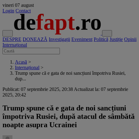
vineri
07 august
Login
Contact
DESPRE
DONEAZĂ
Investigații
Eveniment
Politică
Justiție
Opinii
Internațional
Acasă
>
Internațional
>
Trump spune că e gata de noi sancțiuni împotriva Rusiei,
dup...
Publicat: 07 septembrie 2025, 20:38
Actualizat la: 07 septembrie
2025, 20:42
Trump spune că e gata de noi sancțiuni
împotriva Rusiei, după atacul de sâmbătă
noapte asupra Ucrainei