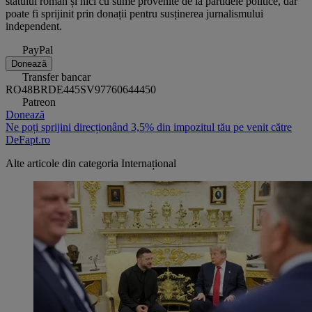
statului român și nici cu sume provenite de la partidele politice, dar
poate fi sprijinit prin donații pentru susținerea jurnalismului
independent.
PayPal
Donează
Transfer bancar
RO48BRDE445SV97760644450
Patreon
Donează
Ne poți sprijini direcționând 3,5% din impozitul tău pe venit către
DeFapt.ro
Alte articole din categoria
Internațional