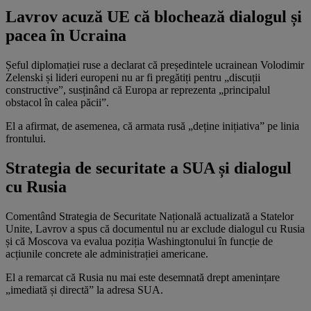
Lavrov acuză UE că blochează dialogul și
pacea în Ucraina
Șeful diplomației ruse a declarat că președintele ucrainean Volodimir
Zelenski și lideri europeni nu ar fi pregătiți pentru „discuții
constructive”, susținând că Europa ar reprezenta „principalul
obstacol în calea păcii”.
El a afirmat, de asemenea, că armata rusă „deține inițiativa” pe linia
frontului.
Strategia de securitate a SUA și dialogul
cu Rusia
Comentând Strategia de Securitate Națională actualizată a Statelor
Unite, Lavrov a spus că documentul nu ar exclude dialogul cu Rusia
și că Moscova va evalua poziția Washingtonului în funcție de
acțiunile concrete ale administrației americane.
El a remarcat că Rusia nu mai este desemnată drept amenințare
„imediată și directă” la adresa SUA.