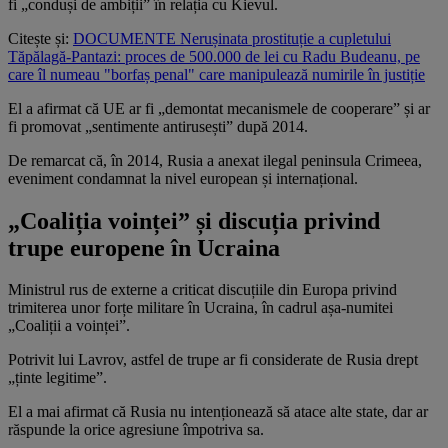
fi „conduși de ambiții” în relația cu Kievul.
Citește și:
DOCUMENTE Nerușinata prostituție a cupletului
Tăpălagă-Pantazi: proces de 500.000 de lei cu Radu Budeanu, pe
care îl numeau "borfaș penal" care manipulează numirile în justiție
El a afirmat că UE ar fi „demontat mecanismele de cooperare” și ar
fi promovat „sentimente antirusești” după 2014.
De remarcat că, în 2014, Rusia a anexat ilegal peninsula Crimeea,
eveniment condamnat la nivel european și internațional.
„Coaliția voinței” și discuția privind
trupe europene în Ucraina
Ministrul rus de externe a criticat discuțiile din Europa privind
trimiterea unor forțe militare în Ucraina, în cadrul așa-numitei
„Coaliții a voinței”.
Potrivit lui Lavrov, astfel de trupe ar fi considerate de Rusia drept
„ținte legitime”.
El a mai afirmat că Rusia nu intenționează să atace alte state, dar ar
răspunde la orice agresiune împotriva sa.