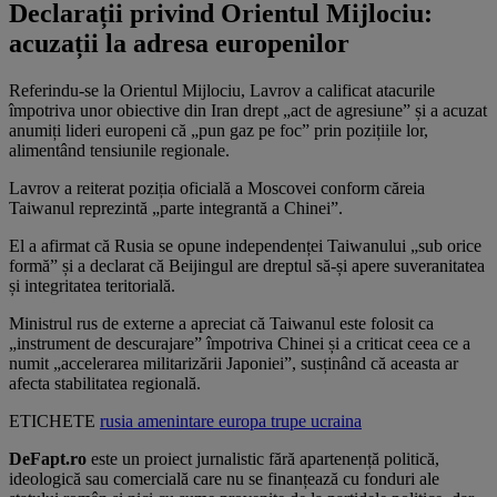
Declarații privind Orientul Mijlociu:
acuzații la adresa europenilor
Referindu-se la Orientul Mijlociu, Lavrov a calificat atacurile
împotriva unor obiective din Iran drept „act de agresiune” și a acuzat
anumiți lideri europeni că „pun gaz pe foc” prin pozițiile lor,
alimentând tensiunile regionale.
Lavrov a reiterat poziția oficială a Moscovei conform căreia
Taiwanul reprezintă „parte integrantă a Chinei”.
El a afirmat că Rusia se opune independenței Taiwanului „sub orice
formă” și a declarat că Beijingul are dreptul să-și apere suveranitatea
și integritatea teritorială.
Ministrul rus de externe a apreciat că Taiwanul este folosit ca
„instrument de descurajare” împotriva Chinei și a criticat ceea ce a
numit „accelerarea militarizării Japoniei”, susținând că aceasta ar
afecta stabilitatea regională.
ETICHETE
rusia
amenintare
europa
trupe
ucraina
DeFapt.ro
este un proiect jurnalistic fără apartenență politică,
ideologică sau comercială care nu se finanțează cu fonduri ale