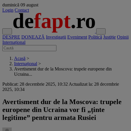
duminică
09 august
Login
Contact
DESPRE
DONEAZĂ
Investigații
Eveniment
Politică
Justiție
Opinii
Internațional
Acasă
>
Internațional
>
Avertisment dur de la Moscova: trupele europene din
Ucraina...
Publicat: 28 decembrie 2025, 10:32
Actualizat la: 28 decembrie
2025, 10:34
Avertisment dur de la Moscova: trupele
europene din Ucraina vor fi „ținte
legitime” pentru armata Rusiei