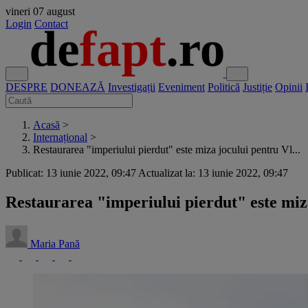
vineri
07 august
Login
Contact
DESPRE
DONEAZĂ
Investigații
Eveniment
Politică
Justiție
Opinii
Acasă
>
Internațional
>
Restaurarea "imperiului pierdut" este miza jocului pentru Vl...
Publicat: 13 iunie 2022, 09:47
Actualizat la: 13 iunie 2022, 09:47
Restaurarea "imperiului pierdut" este miz
Maria Pană