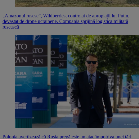
„Amazonul rusesc”, Wildberries, controlat de apropiații lui Putin,
devastat de drone ucrainene. Compania sprijină logistica militară
rusească
Polonia avertizează că Rusia pregătește un atac împotriva unei țări