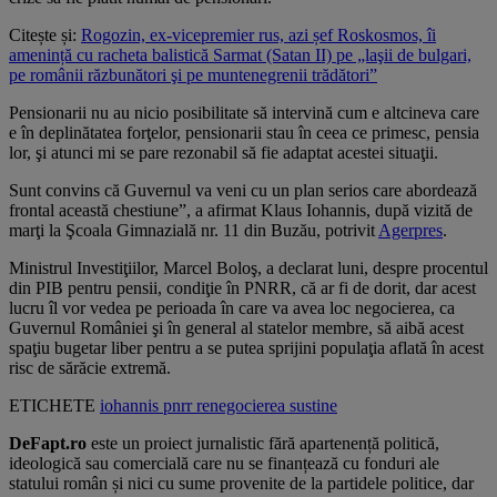
Citește și:
Rogozin, ex-vicepremier rus, azi șef Roskosmos, îi
amenință cu racheta balistică Sarmat (Satan II) pe „laşii de bulgari,
pe românii răzbunători şi pe muntenegrenii trădători”
Pensionarii nu au nicio posibilitate să intervină cum e altcineva care
e în deplinătatea forţelor, pensionarii stau în ceea ce primesc, pensia
lor, şi atunci mi se pare rezonabil să fie adaptat acestei situaţii.
Sunt convins că Guvernul va veni cu un plan serios care abordează
frontal această chestiune”, a afirmat Klaus Iohannis, după vizită de
marţi la Şcoala Gimnazială nr. 11 din Buzău, potrivit
Agerpres
.
Ministrul Investiţiilor, Marcel Boloş, a declarat luni, despre procentul
din PIB pentru pensii, condiţie în PNRR, că ar fi de dorit, dar acest
lucru îl vor vedea pe perioada în care va avea loc negocierea, ca
Guvernul României şi în general al statelor membre, să aibă acest
spaţiu bugetar liber pentru a se putea sprijini populaţia aflată în acest
risc de sărăcie extremă.
ETICHETE
iohannis
pnrr
renegocierea
sustine
DeFapt.ro
este un proiect jurnalistic fără apartenență politică,
ideologică sau comercială care nu se finanțează cu fonduri ale
statului român și nici cu sume provenite de la partidele politice, dar