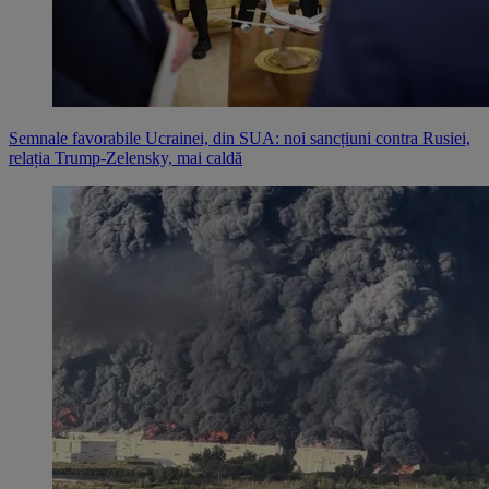
Semnale favorabile Ucrainei, din SUA: noi sancțiuni contra Rusiei,
relația Trump-Zelensky, mai caldă