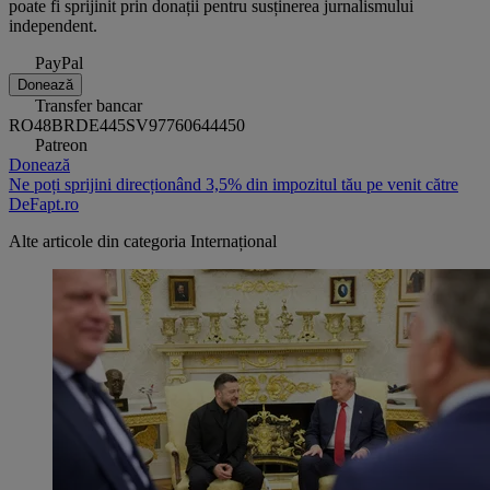
poate fi sprijinit prin donații pentru susținerea jurnalismului
independent.
PayPal
Donează
Transfer bancar
RO48BRDE445SV97760644450
Patreon
Donează
Ne poți sprijini direcționând 3,5% din impozitul tău pe venit către
DeFapt.ro
Alte articole din categoria
Internațional