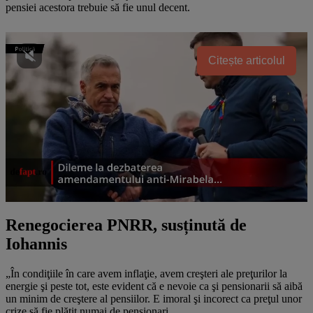
pensiei acestora trebuie să fie unul decent.
Citește articolul
Renegocierea PNRR, susținută de
Iohannis
„În condiţiile în care avem inflaţie, avem creşteri ale preţurilor la
energie şi peste tot, este evident că e nevoie ca şi pensionarii să aibă
un minim de creştere al pensiilor. E imoral şi incorect ca preţul unor
crize să fie plătit numai de pensionari.