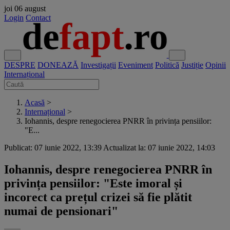
joi
06 august
Login
Contact
DESPRE
DONEAZĂ
Investigații
Eveniment
Politică
Justiție
Opinii
Internațional
Acasă
>
Internațional
>
Iohannis, despre renegocierea PNRR în privința pensiilor:
"E...
Publicat: 07 iunie 2022, 13:39
Actualizat la: 07 iunie 2022, 14:03
Iohannis, despre renegocierea PNRR în
privința pensiilor: "Este imoral și
incorect ca prețul crizei să fie plătit
numai de pensionari"