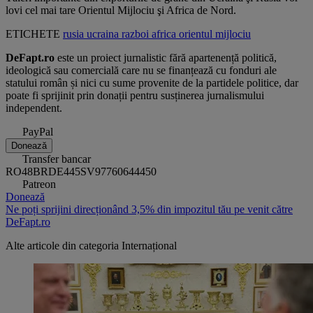
lovi cel mai tare Orientul Mijlociu şi Africa de Nord.
ETICHETE
rusia
ucraina
razboi
africa
orientul
mijlociu
DeFapt.ro
este un proiect jurnalistic fără apartenență politică,
ideologică sau comercială care nu se finanțează cu fonduri ale
statului român și nici cu sume provenite de la partidele politice, dar
poate fi sprijinit prin donații pentru susținerea jurnalismului
independent.
PayPal
Donează
Transfer bancar
RO48BRDE445SV97760644450
Patreon
Donează
Ne poți sprijini direcționând 3,5% din impozitul tău pe venit către
DeFapt.ro
Alte articole din categoria
Internațional