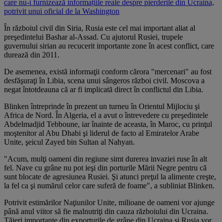
care nu-i furnizează informațiile reale despre pierderile din Ucraina,
potrivit unui oficial de la Washington
În războiul civil din Siria, Rusia este cel mai important aliat al
preşedintelui Bashar al-Assad. Cu ajutorul Rusiei, trupele
guvernului sirian au recucerit importante zone în acest conflict, care
durează din 2011.
De asemenea, există informaţii conform cărora "mercenari" au fost
desfăşuraţi în Libia, scena unui sângeros război civil. Moscova a
negat întotdeauna că ar fi implicată direct în conflictul din Libia.
Blinken întreprinde în prezent un turneu în Orientul Mijlociu şi
Africa de Nord. În Algeria, el a avut o întrevedere cu preşedintele
Abdelmadjid Tebboune, iar înainte de aceasta, în Maroc, cu prinţul
moştenitor al Abu Dhabi şi liderul de facto al Emiratelor Arabe
Unite, şeicul Zayed bin Sultan al Nahyan.
"Acum, mulţi oameni din regiune simt durerea invaziei ruse în alt
fel. Nave cu grâne nu pot ieşi din porturile Mării Negre pentru că
sunt blocate de agresiunea Rusiei. Şi atunci preţul la alimente creşte,
la fel ca şi numărul celor care suferă de foame", a subliniat Blinken.
Potrivit estimărilor Naţiunilor Unite, milioane de oameni vor ajunge
până anul viitor să fie malnutriţi din cauza războiului din Ucraina.
Tăieri importante din exporturile de grâne din Ucraina şi Rusia vor