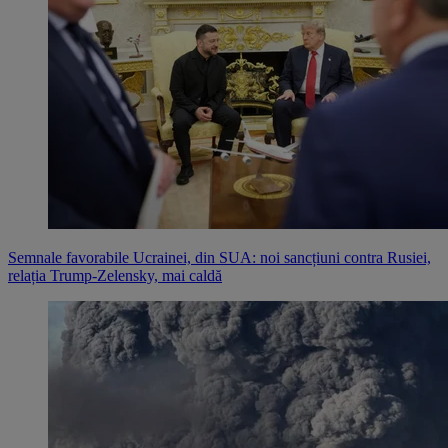
Semnale favorabile Ucrainei, din SUA: noi sancțiuni contra Rusiei,
relația Trump-Zelensky, mai caldă