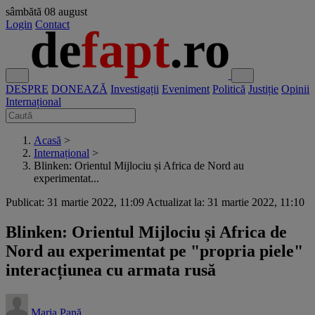
sâmbătă
08 august
Login
Contact
DESPRE
DONEAZĂ
Investigații
Eveniment
Politică
Justiție
Opinii
Internațional
Acasă
>
Internațional
>
Blinken: Orientul Mijlociu și Africa de Nord au
experimentat...
Publicat: 31 martie 2022, 11:09
Actualizat la: 31 martie 2022, 11:10
Blinken: Orientul Mijlociu și Africa de
Nord au experimentat pe "propria piele"
interacțiunea cu armata rusă
Maria Pană