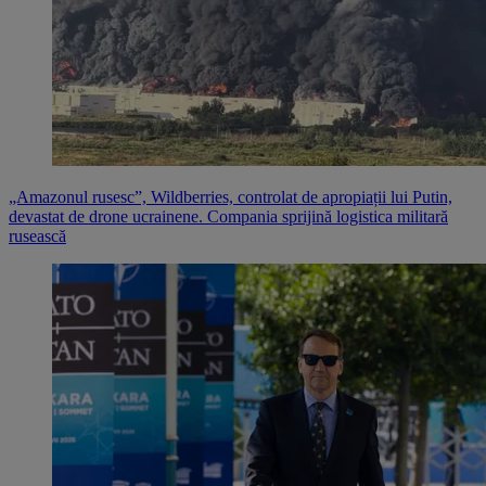
„Amazonul rusesc”, Wildberries, controlat de apropiații lui Putin,
devastat de drone ucrainene. Compania sprijină logistica militară
rusească