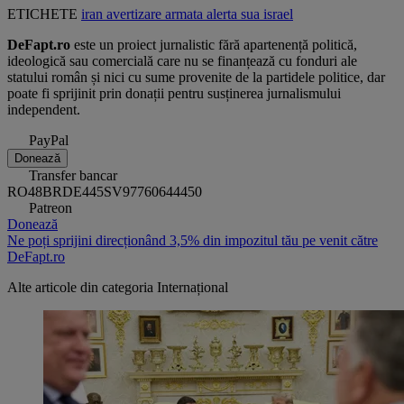
ETICHETE
iran
avertizare
armata
alerta
sua
israel
DeFapt.ro
este un proiect jurnalistic fără apartenență politică,
ideologică sau comercială care nu se finanțează cu fonduri ale
statului român și nici cu sume provenite de la partidele politice, dar
poate fi sprijinit prin donații pentru susținerea jurnalismului
independent.
PayPal
Donează
Transfer bancar
RO48BRDE445SV97760644450
Patreon
Donează
Ne poți sprijini direcționând 3,5% din impozitul tău pe venit către
DeFapt.ro
Alte articole din categoria
Internațional