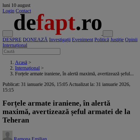
luni
10 august
Login
Contact
DESPRE
DONEAZĂ
Investigații
Eveniment
Politică
Justiție
Opinii
Internațional
Acasă
>
Internațional
>
Forțele armate iraniene, în alertă maximă, avertizează șeful...
Publicat: 31 ianuarie 2026, 15:05
Actualizat la: 31 ianuarie 2026,
15:15
Forțele armate iraniene, în alertă
maximă, avertizează șeful armatei de la
Teheran
Ramona Emilian