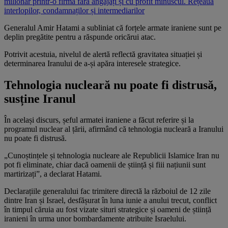
milionar printr-o firmă fără angajați și cu profit minuscul. Rețeaua
interlopilor, condamnaților și intermediarilor
Generalul Amir Hatami a subliniat că forțele armate iraniene sunt pe
deplin pregătite pentru a răspunde oricărui atac.
Potrivit acestuia, nivelul de alertă reflectă gravitatea situației și
determinarea Iranului de a-și apăra interesele strategice.
Tehnologia nucleară nu poate fi distrusă,
susține Iranul
În același discurs, șeful armatei iraniene a făcut referire și la
programul nuclear al țării, afirmând că tehnologia nucleară a Iranului
nu poate fi distrusă.
„Cunoștințele și tehnologia nucleare ale Republicii Islamice Iran nu
pot fi eliminate, chiar dacă oamenii de știință și fiii națiunii sunt
martirizați”, a declarat Hatami.
Declarațiile generalului fac trimitere directă la războiul de 12 zile
dintre Iran și Israel, desfășurat în luna iunie a anului trecut, conflict
în timpul căruia au fost vizate situri strategice și oameni de știință
iranieni în urma unor bombardamente atribuite Israelului.