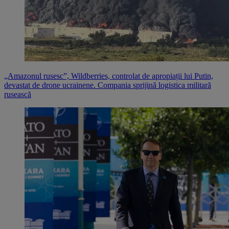
„Amazonul rusesc”, Wildberries, controlat de apropiații lui Putin,
devastat de drone ucrainene. Compania sprijină logistica militară
rusească