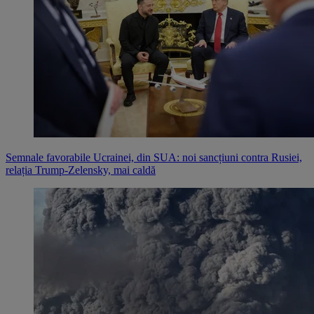
Semnale favorabile Ucrainei, din SUA: noi sancțiuni contra Rusiei,
relația Trump-Zelensky, mai caldă