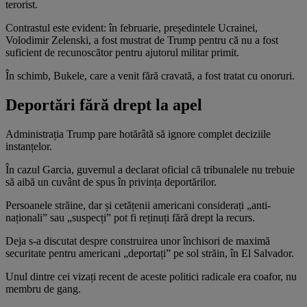
terorist.
Contrastul este evident: în februarie, președintele Ucrainei,
Volodimir Zelenski, a fost mustrat de Trump pentru că nu a fost
suficient de recunoscător pentru ajutorul militar primit.
În schimb, Bukele, care a venit fără cravată, a fost tratat cu onoruri.
Deportări fără drept la apel
Administrația Trump pare hotărâtă să ignore complet deciziile
instanțelor.
În cazul Garcia, guvernul a declarat oficial că tribunalele nu trebuie
să aibă un cuvânt de spus în privința deportărilor.
Persoanele străine, dar și cetățenii americani considerați „anti-
naționali” sau „suspecți” pot fi reținuți fără drept la recurs.
Deja s-a discutat despre construirea unor închisori de maximă
securitate pentru americani „deportați” pe sol străin, în El Salvador.
Unul dintre cei vizați recent de aceste politici radicale era coafor, nu
membru de gang.