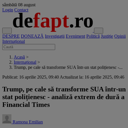
sâmbătă
08 august
Login
Contact
DESPRE
DONEAZĂ
Investigații
Eveniment
Politică
Justiție
Opinii
Internațional
Acasă
>
Internațional
>
Trump, pe cale să transforme SUA într-un stat polițienesc -...
Publicat: 16 aprilie 2025, 09:40
Actualizat la: 16 aprilie 2025, 09:46
Trump, pe cale să transforme SUA într-un
stat polițienesc - analiză extrem de dură a
Financial Times
Ramona Emilian