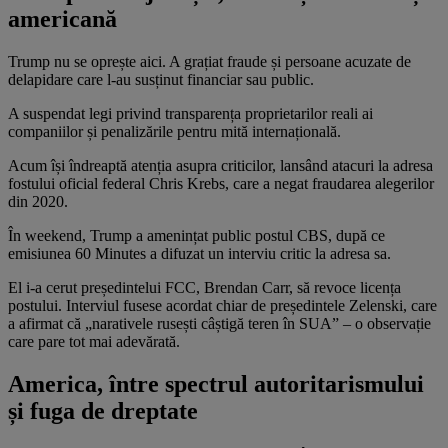
americană
Trump nu se oprește aici. A grațiat fraude și persoane acuzate de
delapidare care l-au susținut financiar sau public.
A suspendat legi privind transparența proprietarilor reali ai
companiilor și penalizările pentru mită internațională.
Acum își îndreaptă atenția asupra criticilor, lansând atacuri la adresa
fostului oficial federal Chris Krebs, care a negat fraudarea alegerilor
din 2020.
În weekend, Trump a amenințat public postul CBS, după ce
emisiunea 60 Minutes a difuzat un interviu critic la adresa sa.
El i-a cerut președintelui FCC, Brendan Carr, să revoce licența
postului. Interviul fusese acordat chiar de președintele Zelenski, care
a afirmat că „narativele rusești câștigă teren în SUA” – o observație
care pare tot mai adevărată.
America, între spectrul autoritarismului
și fuga de dreptate