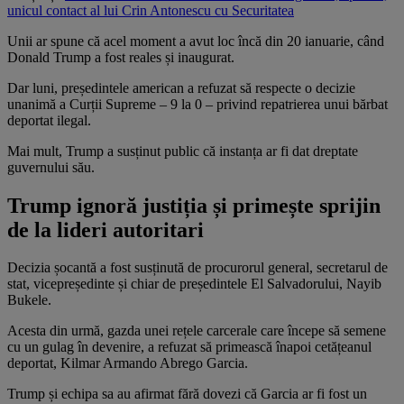
unicul contact al lui Crin Antonescu cu Securitatea
Unii ar spune că acel moment a avut loc încă din 20 ianuarie, când
Donald Trump a fost reales și inaugurat.
Dar luni, președintele american a refuzat să respecte o decizie
unanimă a Curții Supreme – 9 la 0 – privind repatrierea unui bărbat
deportat ilegal.
Mai mult, Trump a susținut public că instanța ar fi dat dreptate
guvernului său.
Trump ignoră justiția și primește sprijin
de la lideri autoritari
Decizia șocantă a fost susținută de procurorul general, secretarul de
stat, vicepreședinte și chiar de președintele El Salvadorului, Nayib
Bukele.
Acesta din urmă, gazda unei rețele carcerale care începe să semene
cu un gulag în devenire, a refuzat să primească înapoi cetățeanul
deportat, Kilmar Armando Abrego Garcia.
Trump și echipa sa au afirmat fără dovezi că Garcia ar fi fost un