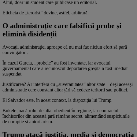
Altul, doar un student care publicase un editorial.
Eticheta de „terorist” devine, astfel, arbitrară.
O administrație care falsifică probe și
elimină disidenții
Avocații administrației aproape că nu mai fac niciun efort să pară
convingători.
În cazul Garcia, „probele” au fost inventate, iar avocatul
guvernamental care a recunoscut deportarea greșită a fost imediat
suspendat.
Justificarea? Ar interfera cu „suveranitatea” altor state – deși aceeași
administrație cere constant altor țări să cedeze teritorii sau politici.
El Salvador este, în acest context, la dispoziția lui Trump.
Bukele joacă rolul de aliat obedient în regiune, iar contractul
închisorilor din această țară rămâne secret, alimentând suspiciunile
de corupție și autoritarism.
Trump atacă justiția, media și democrația