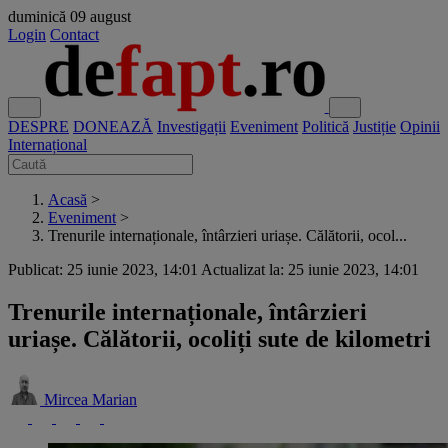
duminică
09 august
Login
Contact
DESPRE
DONEAZĂ
Investigații
Eveniment
Politică
Justiție
Opinii
Internațional
Acasă
>
Eveniment
>
Trenurile internaționale, întârzieri uriașe. Călătorii, ocol...
Publicat: 25 iunie 2023, 14:01
Actualizat la: 25 iunie 2023, 14:01
Trenurile internaționale, întârzieri
uriașe. Călătorii, ocoliți sute de kilometri
Mircea Marian