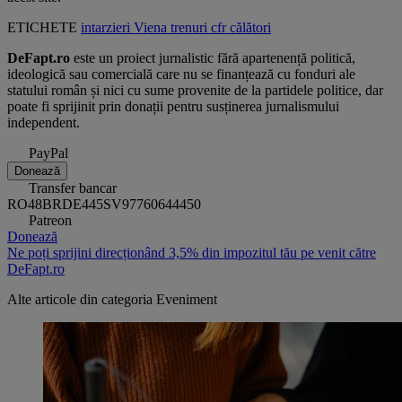
ETICHETE
intarzieri
Viena
trenuri
cfr călători
DeFapt.ro
este un proiect jurnalistic fără apartenență politică,
ideologică sau comercială care nu se finanțează cu fonduri ale
statului român și nici cu sume provenite de la partidele politice, dar
poate fi sprijinit prin donații pentru susținerea jurnalismului
independent.
PayPal
Donează
Transfer bancar
RO48BRDE445SV97760644450
Patreon
Donează
Ne poți sprijini direcționând 3,5% din impozitul tău pe venit către
DeFapt.ro
Alte articole din categoria
Eveniment