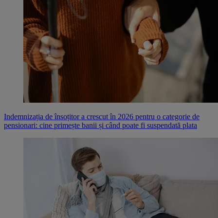
Indemnizația de însoțitor a crescut în 2026 pentru o categorie de
pensionari: cine primește banii și când poate fi suspendată plata