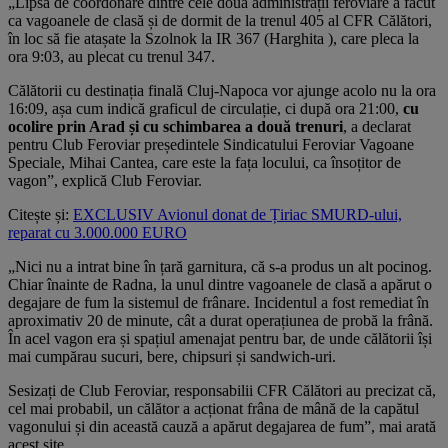
„Lipsa de coordonare dintre cele două administrații feroviare a făcut
ca vagoanele de clasă și de dormit de la trenul 405 al CFR Călători,
în loc să fie atașate la Szolnok la IR 367 (Harghita ), care pleca la
ora 9:03, au plecat cu trenul 347.
Călătorii cu destinația finală Cluj-Napoca vor ajunge acolo nu la ora
16:09, așa cum indică graficul de circulație, ci după ora 21:00,
cu
ocolire prin Arad și cu schimbarea a două trenuri
, a declarat
pentru Club Feroviar președintele Sindicatului Feroviar Vagoane
Speciale, Mihai Cantea, care este la fața locului, ca însoțitor de
vagon”, explică Club Feroviar.
Citește și:
EXCLUSIV Avionul donat de Țiriac SMURD-ului,
reparat cu 3.000.000 EURO
„Nici nu a intrat bine în țară garnitura, că s-a produs un alt pocinog.
Chiar înainte de Radna, la unul dintre vagoanele de clasă a apărut o
degajare de fum la sistemul de frânare. Incidentul a fost remediat în
aproximativ 20 de minute, cât a durat operațiunea de probă la frână.
În acel vagon era și spațiul amenajat pentru bar, de unde călătorii își
mai cumpărau sucuri, bere, chipsuri și sandwich-uri.
Sesizați de Club Feroviar, responsabilii CFR Călători au precizat că,
cel mai probabil, un călător a acționat frâna de mână de la capătul
vagonului și din această cauză a apărut degajarea de fum”, mai arată
acest site.