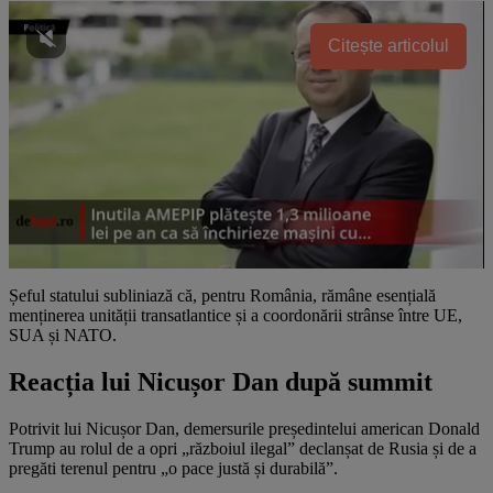
Citește articolul
Șeful statului subliniază că, pentru România, rămâne esențială
menținerea unității transatlantice și a coordonării strânse între UE,
SUA și NATO.
Reacția lui Nicușor Dan după summit
Potrivit lui Nicușor Dan, demersurile președintelui american Donald
Trump au rolul de a opri „războiul ilegal” declanșat de Rusia și de a
pregăti terenul pentru „o pace justă și durabilă”.