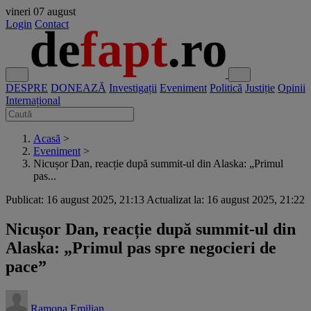
vineri
07 august
Login
Contact
DESPRE
DONEAZĂ
Investigații
Eveniment
Politică
Justiție
Opinii
Internațional
Acasă
>
Eveniment
>
Nicușor Dan, reacție după summit-ul din Alaska: „Primul
pas...
Publicat: 16 august 2025, 21:13
Actualizat la: 16 august 2025, 21:22
Nicușor Dan, reacție după summit-ul din
Alaska: „Primul pas spre negocieri de
pace”
Ramona Emilian