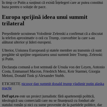
în timp ce Putin a susținut că există înțelegeri care ar putea constitui
baza pentru o soluție de pace.
Europa sprijină ideea unui summit
trilateral
Președintele ucrainean Volodimir Zelenski a confirmat că a discutat
la telefon aproximativ o oră cu Trump, convorbire la care s-au
alăturat ulterior și lideri europeni.
Ulterior, Uniunea Europeană și statele membre au transmis că sunt
pregătite să sprijine organizarea unui summit între Trump, Zelenski
și Putin.
Declarația comună a fost semnată de Ursula von der Leyen, Antonio
Costa, Emmanuel Macron, Friedrich Merz, Keir Starmer, Giorgia
Meloni, Donald Tusk și Alexander Stubb.
ETICHETE
nicusor dan
summit
donald trump
vladimir putin
alaska
reacție
DeFapt.ro
este un proiect jurnalistic fără apartenență politică,
ideologică sau comercială care nu se finanțează cu fonduri ale
statului român și nici cu sume provenite de la partidele politice, dar