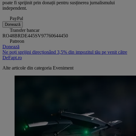
poate fi sprijinit prin donații pentru susținerea jurnalismului
independent.
PayPal
Donează
Transfer bancar
RO48BRDE445SV97760644450
Patreon
Donează
Ne poți sprijini direcționând 3,5% din impozitul tău pe venit către
DeFapt.ro
Alte articole din categoria
Eveniment