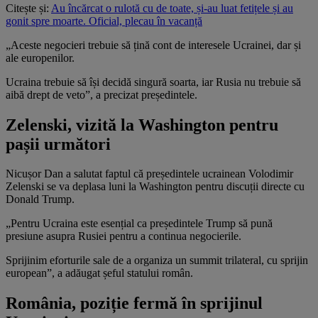
Citește și:
Au încărcat o rulotă cu de toate, și-au luat fetițele și au
gonit spre moarte. Oficial, plecau în vacanță
„Aceste negocieri trebuie să țină cont de interesele Ucrainei, dar și
ale europenilor.
Ucraina trebuie să își decidă singură soarta, iar Rusia nu trebuie să
aibă drept de veto”, a precizat președintele.
Zelenski, vizită la Washington pentru
pașii următori
Nicușor Dan a salutat faptul că președintele ucrainean Volodimir
Zelenski se va deplasa luni la Washington pentru discuții directe cu
Donald Trump.
„Pentru Ucraina este esențial ca președintele Trump să pună
presiune asupra Rusiei pentru a continua negocierile.
Sprijinim eforturile sale de a organiza un summit trilateral, cu sprijin
european”, a adăugat șeful statului român.
România, poziție fermă în sprijinul