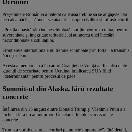
Ucrainei
Președintele României a reiterat că Rusia trebuie să se angajeze clar
pe calea păcii și să înceteze atacurile asupra civililor și infrastructurii.
„Poziția noastră rămâne neschimbată: sprijin pentru Ucraina, pentru
suveranitate și integritate teritorială, și atingerea unei încetări
necondiționate a ostilităților.
Frontierele internaționale nu trebuie schimbate prin forță”, a transmis
Nicușor Dan.
Acesta a menționat că în cadrul Coaliției de Voință au fost discutate
garanții de securitate pentru Ucraina, implicarea SUA fiind
„determinantă” pentru procesul de pace.
Summit-ul din Alaska, fără rezultate
concrete
Întâlnirea din 15 august dintre Donald Trump și Vladimir Putin s-a
încheiat fără un anunț privind încetarea focului sau rezultate
concrete.
Trump a vorbit despre „acorduri pe puncte importante”, fără detalii,