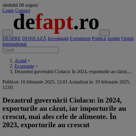
sâmbătă
08 august
Login
Contact
DESPRE
DONEAZĂ
Investigații
Eveniment
Politică
Justiție
Opinii
Internațional
Acasă
>
Economie
>
Dezastrul guvernării Ciolacu: în 2024, exporturile au căzut,...
Publicat: 10 februarie 2025, 12:01
Actualizat la: 10 februarie 2025,
12:01
Dezastrul guvernării Ciolacu: în 2024,
exporturile au căzut, iar importurile au
crescut, mai ales cele de alimente. În
2023, exporturile au crescut