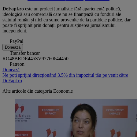
DeFapt.ro
este un proiect jurnalistic fără apartenență politică,
ideologică sau comercială care nu se finanțează cu fonduri ale
statului român și nici cu sume provenite de la partidele politice, dar
poate fi sprijinit prin donații pentru susținerea jurnalismului
independent.
PayPal
Donează
Transfer bancar
RO48BRDE445SV97760644450
Patreon
Donează
Ne poți sprijini direcționând 3,5% din impozitul tău pe venit către
DeFapt.ro
Alte articole din categoria
Economie