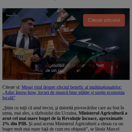
Citește articolul
Citește și:
Mesaj viral despre efectul benefic al multinaționalelor:
„Aduc know-how, locuri de muncă bine plătite și susțin economia
locală”
„Ştim cu toţii că anul trecut, şi datorită provocărilor care au fost în
urma, mai ales, a războiului din Ucraina,
Ministerul Agriculturii a
avut cel mai mare buget de la Revoluţie încoace, aproximativ
2% din PIB.
Şi anul acesta Ministerul Agriculturii a rămas cu un
buget mult mai mare faţă de cum era obişnuit”, se lăuda Marcel