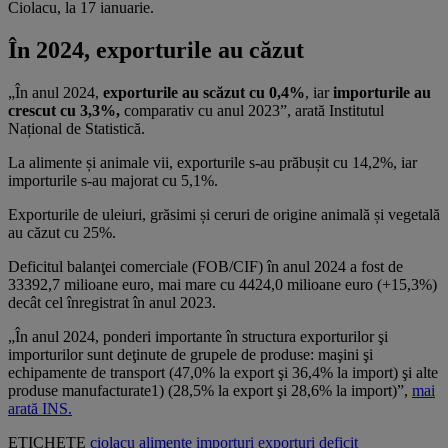
Ciolacu, la 17 ianuarie.
În 2024, exporturile au căzut
„În anul 2024,
exporturile au scăzut cu 0,4%
, iar
importurile au
crescut cu 3,3%,
comparativ cu anul 2023”, arată Institutul
Național de Statistică.
La alimente și animale vii, exporturile s-au prăbușit cu 14,2%, iar
importurile s-au majorat cu 5,1%.
Exporturile de uleiuri, grăsimi și ceruri de origine animală și vegetală
au căzut cu 25%.
Deficitul balanţei comerciale (FOB/CIF) în anul 2024 a fost de
33392,7 milioane euro, mai mare cu 4424,0 milioane euro (+15,3%)
decât cel înregistrat în anul 2023.
„În anul 2024, ponderi importante în structura exporturilor şi
importurilor sunt deţinute de grupele de produse: maşini şi
echipamente de transport (47,0% la export şi 36,4% la import) şi alte
produse manufacturate1) (28,5% la export şi 28,6% la import)”,
mai
arată INS.
ETICHETE
ciolacu
alimente
importuri
exporturi
deficit