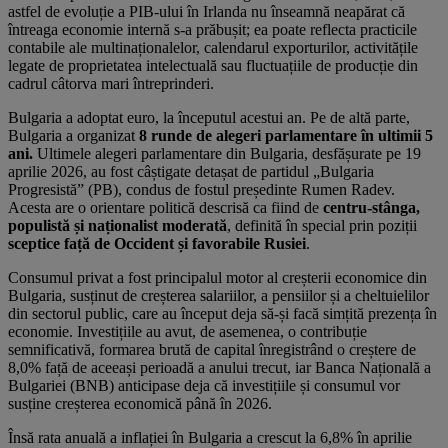
astfel de evoluție a PIB-ului în Irlanda nu înseamnă neapărat că
întreaga economie internă s-a prăbușit; ea poate reflecta practicile
contabile ale multinaționalelor, calendarul exporturilor, activitățile
legate de proprietatea intelectuală sau fluctuațiile de producție din
cadrul câtorva mari întreprinderi.
Bulgaria a adoptat euro, la începutul acestui an. Pe de altă parte,
Bulgaria a organizat
8 runde de alegeri parlamentare în ultimii 5
ani.
Ultimele alegeri parlamentare din Bulgaria, desfășurate pe
19
aprilie 2026
, au fost câștigate detașat de partidul
„Bulgaria
Progresistă” (PB)
, condus de fostul președinte Rumen Radev.
Acesta
are o orientare politică descrisă ca fiind de
centru-stânga,
populistă și naționalist moderată
, definită în special prin poziții
sceptice față de Occident și favorabile Rusiei
.
Consumul privat a fost principalul motor al creșterii economice din
Bulgaria, susținut de creșterea salariilor, a pensiilor și a cheltuielilor
din sectorul public, care au început deja să-și facă simțită prezența în
economie. Investițiile au avut, de asemenea, o contribuție
semnificativă, formarea brută de capital înregistrând o creștere de
8,0% față de aceeași perioadă a anului trecut, iar Banca Națională a
Bulgariei (BNB) anticipase deja că investițiile și consumul vor
susține creșterea economică până în 2026.
Însă rata anuală a inflației în Bulgaria a crescut la 6,8% în aprilie