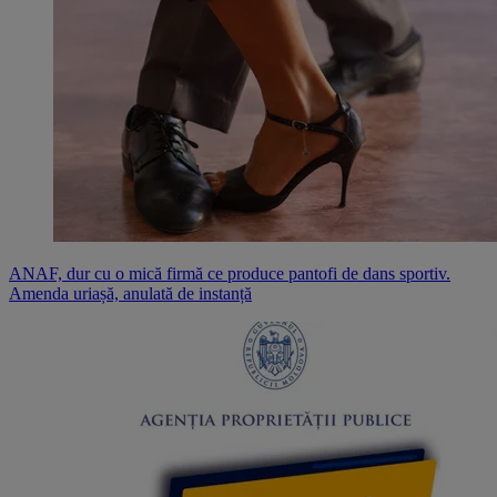
ANAF, dur cu o mică firmă ce produce pantofi de dans sportiv.
Amenda uriașă, anulată de instanță