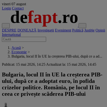
vineri
07 august
Login
Contact
DESPRE
DONEAZĂ
Investigații
Eveniment
Politică
Justiție
Opinii
Internațional
Acasă
>
Economie
>
Bulgaria, locul II în UE la creșterea PIB-ului, după ce a ad...
Publicat: 15 mai 2026, 14:25
Actualizat la: 15 mai 2026, 14:45
Bulgaria, locul II în UE la creșterea PIB-
ului, după ce a adoptat euro, în pofida
crizelor politice. România, pe locul II în
ceea ce privește scăderea PIB-ului