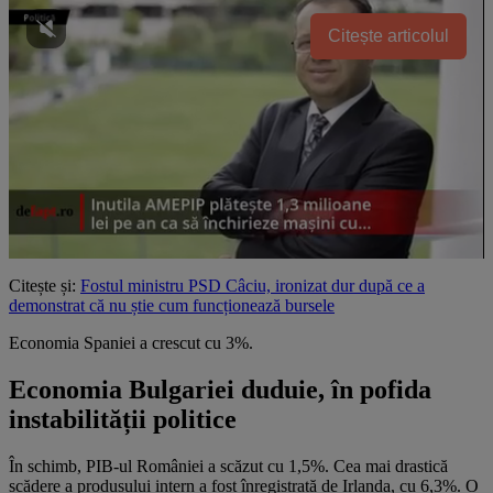
Citește articolul
Citește și:
Fostul ministru PSD Câciu, ironizat dur după ce a
demonstrat că nu știe cum funcționează bursele
Economia Spaniei a crescut cu 3%.
Economia Bulgariei duduie, în pofida
instabilității politice
În schimb, PIB-ul României a scăzut cu 1,5%. Cea mai drastică
scădere a produsului intern a fost înregistrată de Irlanda, cu 6,3%. O