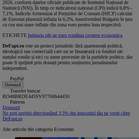
2026, conform datelor oficiale publicate de Institutul Național de
Statistică (NSI). În timp ce indicatorul național (CPI) indică 6,8% -
7,1%, Indicele Armonizat al Prețurilor de Consum (HICP) calculat
de Eurostat plasează inflația la 6,2%, transformând Bulgaria în țara
cu cea mai mare inflație din zona euro pentru luna respectivă.
ETICHETE
bulgaria
pib
ue
euro
românia
crestere economica
DeFapt.ro
este un proiect jurnalistic fără apartenență politică,
ideologică sau comercială care nu se finanțează cu fonduri ale
statului român și nici cu sume provenite de la partidele politice, dar
poate fi sprijinit prin donații pentru susținerea jurnalismului
independent.
PayPal
Donează
Transfer bancar
RO48BRDE445SV97760644450
Patreon
Donează
Ne poți sprijini direcționând 3,5% din impozitul tău pe venit către
DeFapt.ro
Alte articole din categoria
Economie