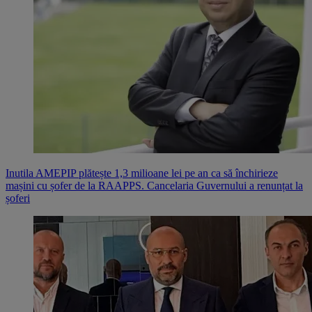
Inutila AMEPIP plătește 1,3 milioane lei pe an ca să închirieze
mașini cu șofer de la RAAPPS. Cancelaria Guvernului a renunțat la
șoferi