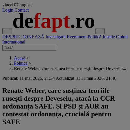
vineri
07 august
Login
Contact
DESPRE
DONEAZĂ
Investigații
Eveniment
Politică
Justiție
Opinii
Internațional
Acasă
>
Politică
>
Renate Weber, care susținea teoriile rusești despre Deveselu...
Publicat: 11 mai 2026, 21:34
Actualizat la: 11 mai 2026, 21:46
Renate Weber, care susținea teoriile
rusești despre Deveselu, atacă la CCR
ordonanța SAFE. Și PSD și AUR au
contestat ordonanța, crucială pentru
SAFE