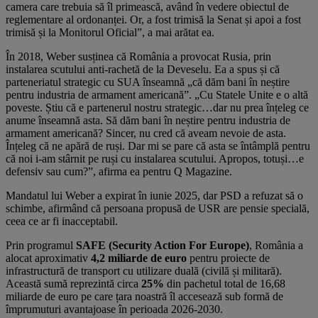
camera care trebuia să îl primească, având în vedere obiectul de
reglementare al ordonanței. Or, a fost trimisă la Senat și apoi a fost
trimisă și la Monitorul Oficial”, a mai arătat ea.
În 2018, Weber susținea că România a provocat Rusia, prin
instalarea scutului anti-rachetă de la Deveselu. Ea a spus și că
parteneriatul strategic cu SUA înseamnă „că dăm bani în neștire
pentru industria de armament americană”. „Cu Statele Unite e o altă
poveste. Știu că e partenerul nostru strategic…dar nu prea înțeleg ce
anume înseamnă asta. Să dăm bani în neștire pentru industria de
armament americană? Sincer, nu cred că aveam nevoie de asta.
Înțeleg că ne apără de ruși. Dar mi se pare că asta se întâmplă pentru
că noi i-am stârnit pe ruși cu instalarea scutului. Apropos, totuși…e
defensiv sau cum?”, afirma ea pentru Q Magazine.
Mandatul lui Weber a expirat în iunie 2025, dar PSD a refuzat să o
schimbe, afirmând că persoana propusă de USR are pensie specială,
ceea ce ar fi inacceptabil.
Prin programul
SAFE (Security Action For Europe)
, România a
alocat aproximativ
4,2 miliarde de euro
pentru proiecte de
infrastructură de transport cu utilizare duală (civilă și militară).
Această sumă reprezintă circa
25%
din pachetul total de 16,68
miliarde de euro pe care țara noastră îl accesează sub formă de
împrumuturi avantajoase în perioada 2026-2030.