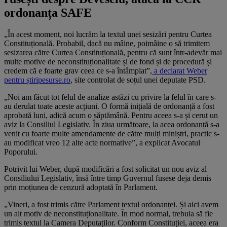
ordonanța SAFE
„În acest moment, noi lucrăm la textul unei sesizări pentru Curtea
Constituțională. Probabil, dacă nu mâine, poimâine o să trimitem
sesizarea către Curtea Constituțională, pentru că sunt într-adevăr mai
multe motive de neconstituționalitate și de fond și de procedură și
credem că e foarte grav ceea ce s-a întâmplat”,
a declarat Weber
pentru știripesurse.ro
, site controlat de soțul unei deputate PSD.
„Noi am făcut tot felul de analize astăzi cu privire la felul în care s-
au derulat toate aceste acțiuni. O formă inițială de ordonanță a fost
aprobată luni, adică acum o săptămână. Pentru aceea s-a și cerut un
aviz la Consiliul Legislativ. În ziua următoare, la acea ordonanță s-a
venit cu foarte multe amendamente de către mulți miniștri, practic s-
au modificat vreo 12 alte acte normative”, a explicat Avocatul
Poporului.
Potrivit lui Weber, după modificări a fost solicitat un nou aviz al
Consiliului Legislativ, însă între timp Guvernul fusese deja demis
prin moțiunea de cenzură adoptată în Parlament.
„Vineri, a fost trimis către Parlament textul ordonanței. Și aici avem
un alt motiv de neconstituționalitate. În mod normal, trebuia să fie
trimis textul la Camera Deputaților. Conform Constituției, aceea era