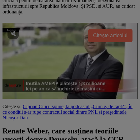
crucială pentru demararea înarmării României și dezvoltarea
infrastructurii spre Republica Moldova. Și PSD, și AUR, au criticat
ordonanța.
Citește articolul
Citește și:
Ciprian Ciucu spune, la podcastul „Cum e, de fapt?”, în
ce condiții s-ar rupe contractul social dintre PNL și președintele
Nicușor Dan
Renate Weber, care susținea teoriile
rusești despre Deveselu, atacă la CCR