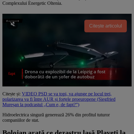
Complexului Energetic Oltenia.
Citește articolul
Citește și:
VIDEO PSD se va topi, va ajunge pe locul trei,
polarizarea va fi între AUR și forțele proeuropene (Siegfried
Mureșan la podcastul „Cum e, de fapt?”)
Hidroelectrica singură generează 26% din profitul tuturor
companiilor de stat.
Bolojan arată ce dezastru lasă Plaveti la