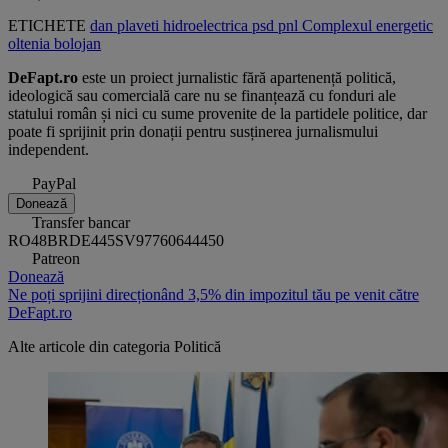
ETICHETE
dan plaveti
hidroelectrica
psd
pnl
Complexul energetic
oltenia
bolojan
DeFapt.ro
este un proiect jurnalistic fără apartenență politică,
ideologică sau comercială care nu se finanțează cu fonduri ale
statului român și nici cu sume provenite de la partidele politice, dar
poate fi sprijinit prin donații pentru susținerea jurnalismului
independent.
PayPal
Donează
Transfer bancar
RO48BRDE445SV97760644450
Patreon
Donează
Ne poți sprijini direcționând 3,5% din impozitul tău pe venit către
DeFapt.ro
Alte articole din categoria
Politică