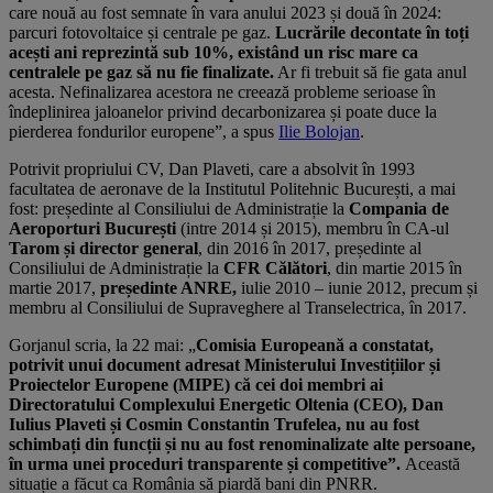
care nouă au fost semnate în vara anului 2023 și două în 2024:
parcuri fotovoltaice și centrale pe gaz.
Lucrările decontate în toți
acești ani reprezintă sub 10%, existând un risc mare ca
centralele pe gaz să nu fie finalizate.
Ar fi trebuit să fie gata anul
acesta. Nefinalizarea acestora ne creează probleme serioase în
îndeplinirea jaloanelor privind decarbonizarea și poate duce la
pierderea fondurilor europene”, a spus
Ilie Bolojan
.
Potrivit propriului CV, Dan Plaveti, care a absolvit în 1993
facultatea de aeronave de la Institutul Politehnic București, a mai
fost: președinte al Consiliului de Administrație la
Compania de
Aeroporturi București
(intre 2014 și 2015), membru în CA-ul
Tarom și director general
, din 2016 în 2017, președinte al
Consiliului de Administrație la
CFR Călători
, din martie 2015 în
martie 2017,
președinte ANRE,
iulie 2010 – iunie 2012, precum și
membru al Consiliului de Supraveghere al Transelectrica, în 2017.
Gorjanul scria, la 22 mai: „
Comisia Europeană a constatat,
potrivit unui document adresat Ministerului Investițiilor și
Proiectelor Europene (MIPE) că cei doi membri ai
Directoratului Complexului Energetic Oltenia (CEO), Dan
Iulius Plaveti și Cosmin Constantin Trufelea, nu au fost
schimbați din funcții și nu au fost renominalizate alte persoane,
în urma unei proceduri transparente și competitive”.
Această
situație a făcut ca România să piardă bani din PNRR.