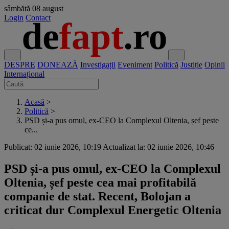
sâmbătă
08 august
Login
Contact
DESPRE
DONEAZĂ
Investigații
Eveniment
Politică
Justiție
Opinii
Internațional
Acasă
>
Politică
>
PSD și-a pus omul, ex-CEO la Complexul Oltenia, șef peste
ce...
Publicat: 02 iunie 2026, 10:19
Actualizat la: 02 iunie 2026, 10:46
PSD și-a pus omul, ex-CEO la Complexul
Oltenia, șef peste cea mai profitabilă
companie de stat. Recent, Bolojan a
criticat dur Complexul Energetic Oltenia