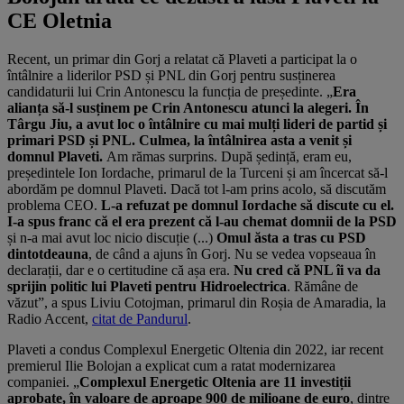
CE Oletnia
Recent, un primar din Gorj a relatat că Plaveti a participat la o
întâlnire a liderilor PSD și PNL din Gorj pentru susținerea
candidaturii lui Crin Antonescu la funcția de președinte. „
Era
alianța să-l susținem pe Crin Antonescu atunci la alegeri. În
Târgu Jiu, a avut loc o întâlnire cu mai mulți lideri de partid și
primari PSD și PNL. Culmea, la întâlnirea asta a venit și
domnul Plaveti.
Am rămas surprins. După ședință, eram eu,
președintele Ion Iordache, primarul de la Turceni și am încercat să-l
abordăm pe domnul Plaveti. Dacă tot l-am prins acolo, să discutăm
problema CEO.
L-a refuzat pe domnul Iordache să discute cu el.
I-a spus franc că el era prezent că l-au chemat domnii de la PSD
și n-a mai avut loc nicio discuție (...)
Omul ăsta a tras cu PSD
dintotdeauna
, de când a ajuns în Gorj. Nu se vedea vopseaua în
declarații, dar e o certitudine că așa era.
Nu cred că PNL îi va da
sprijin politic lui Plaveti pentru Hidroelectrica
. Rămâne de
văzut”, a spus Liviu Cotojman, primarul din Roșia de Amaradia, la
Radio Accent,
citat de Pandurul
.
Plaveti a condus Complexul Energetic Oltenia din 2022, iar recent
premierul Ilie Bolojan a explicat cum a ratat modernizarea
companiei. „
Complexul Energetic Oltenia are 11 investiții
aprobate, în valoare de aproape 900 de milioane de euro
, dintre