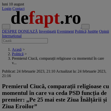
luni
10 august
Login
Contact
DESPRE
DONEAZĂ
Investigații
Eveniment
Politică
Justiție
Opinii
Internațional
Acasă
>
Politică
>
Premierul Ciucă, comparații religioase cu momentul în care
v...
Publicat: 24 februarie 2023, 21:10
Actualizat la: 24 februarie 2023,
21:16
Premierul Ciucă, comparații religioase cu
momentul în care va ceda PSD funcția de
premier: „Pe 25 mai este Ziua Înălțării și
Ziua Eroilor”