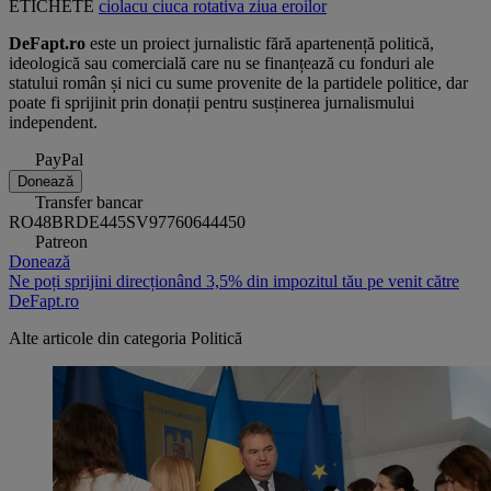
ETICHETE
ciolacu
ciuca
rotativa
ziua eroilor
DeFapt.ro
este un proiect jurnalistic fără apartenență politică,
ideologică sau comercială care nu se finanțează cu fonduri ale
statului român și nici cu sume provenite de la partidele politice, dar
poate fi sprijinit prin donații pentru susținerea jurnalismului
independent.
PayPal
Donează
Transfer bancar
RO48BRDE445SV97760644450
Patreon
Donează
Ne poți sprijini direcționând 3,5% din impozitul tău pe venit către
DeFapt.ro
Alte articole din categoria
Politică