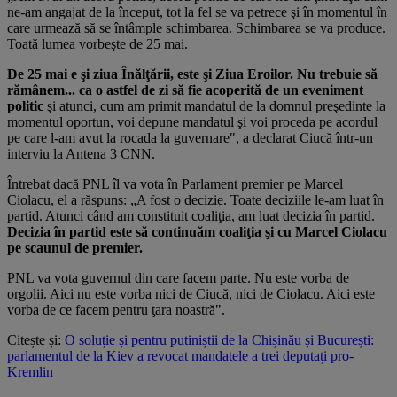
ne-am angajat de la început, tot la fel se va petrece şi în momentul în
care urmează să se întâmple schimbarea. Schimbarea se va produce.
Toată lumea vorbeşte de 25 mai.
De 25 mai e şi ziua Înălţării, este şi Ziua Eroilor.
Nu trebuie să
rămânem... ca o astfel de zi să fie acoperită de un eveniment
politic
şi atunci, cum am primit mandatul de la domnul preşedinte la
momentul oportun, voi depune mandatul şi voi proceda pe acordul
pe care l-am avut la rocada la guvernare", a declarat Ciucă într-un
interviu la Antena 3 CNN.
Întrebat dacă PNL îl va vota în Parlament premier pe Marcel
Ciolacu, el a răspuns: „A fost o decizie. Toate deciziile le-am luat în
partid. Atunci când am constituit coaliţia, am luat decizia în partid.
Decizia în partid este să continuăm coaliţia şi cu Marcel Ciolacu
pe scaunul de premier.
PNL va vota guvernul din care facem parte. Nu este vorba de
orgolii. Aici nu este vorba nici de Ciucă, nici de Ciolacu. Aici este
vorba de ce facem pentru ţara noastră".
Citește și:
O soluție și pentru putiniștii de la Chișinău și București:
parlamentul de la Kiev a revocat mandatele a trei deputați pro-
Kremlin