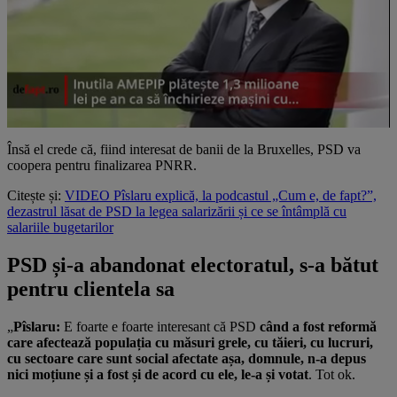
Însă el crede că, fiind interesat de banii de la Bruxelles, PSD va
coopera pentru finalizarea PNRR.
Citește și:
VIDEO Pîslaru explică, la podcastul „Cum e, de fapt?”,
dezastrul lăsat de PSD la legea salarizării și ce se întâmplă cu
salariile bugetarilor
PSD și-a abandonat electoratul, s-a bătut
pentru clientela sa
„
Pîslaru:
E foarte e foarte interesant că PSD
când a fost reformă
care afectează populația cu măsuri grele, cu tăieri, cu lucruri,
cu sectoare care sunt social afectate așa, domnule, n-a depus
nici moțiune și a fost și de acord cu ele, le-a și votat
. Tot ok.