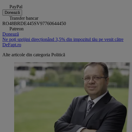
PayPal
Donează
Transfer bancar
RO48BRDE445SV97760644450
Patreon
Donează
Ne poți sprijini direcționând 3,5% din impozitul tău pe venit către
DeFapt.ro
Alte articole din categoria
Politică