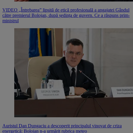
VIDEO „Întrebarea” lipsită de etică profesională a angajatei Gândul
către premierul Bolojan, după ședința de guvern. Ce a răspuns prim-
ministrul
Auristul Dan Dungaciu a descoperit principalul vinovat de criza
energetică: Bolojan n-a urmărit rubrica meteo