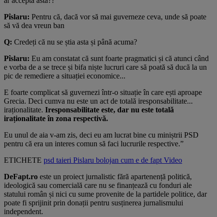
ar accepta asta??
Pîslaru:
Pentru că, dacă vor să mai guverneze ceva, unde să poate
să vă dea vreun ban
Q:
Credeți că nu se știa asta și până acuma?
Pîslaru:
Eu am constatat că sunt foarte pragmatici și că atunci când
e vorba de a se trece și bifa niște lucruri care să poată să ducă la un
pic de remediere a situației economice...
E foarte complicat să guvernezi într-o situație în care ești aproape
Grecia. Deci cumva nu este un act de totală iresponsabilitate...
iraționalitate.
Iresponsabilitate este, dar nu este totală
iraționalitate în zona respectivă.
Eu unul de aia v-am zis, deci eu am lucrat bine cu miniștrii PSD
pentru că era un interes comun să faci lucrurile respective.”
ETICHETE
psd
taieri
Pislaru
bolojan
cum e de fapt
Video
DeFapt.ro
este un proiect jurnalistic fără apartenență politică,
ideologică sau comercială care nu se finanțează cu fonduri ale
statului român și nici cu sume provenite de la partidele politice, dar
poate fi sprijinit prin donații pentru susținerea jurnalismului
independent.