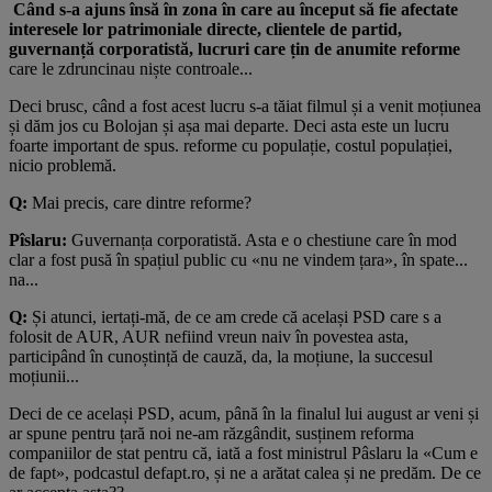
Când s-a ajuns însă în zona în care au început să fie afectate
interesele lor patrimoniale directe, clientele de partid,
guvernanță corporatistă, lucruri care țin de anumite reforme
care le zdruncinau niște controale...
Deci brusc, când a fost acest lucru s-a tăiat filmul și a venit moțiunea
și dăm jos cu Bolojan și așa mai departe. Deci asta este un lucru
foarte important de spus. reforme cu populație, costul populației,
nicio problemă.
Q:
Mai precis, care dintre reforme?
Pîslaru:
Guvernanța corporatistă. Asta e o chestiune care în mod
clar a fost pusă în spațiul public cu «nu ne vindem țara», în spate...
na...
Q:
Și atunci, iertați-mă, de ce am crede că același PSD care s a
folosit de AUR, AUR nefiind vreun naiv în povestea asta,
participând în cunoștință de cauză, da, la moțiune, la succesul
moțiunii...
Deci de ce același PSD, acum, până în la finalul lui august ar veni și
ar spune pentru țară noi ne-am răzgândit, susținem reforma
companiilor de stat pentru că, iată a fost ministrul Pâslaru la «Cum e
de fapt», podcastul defapt.ro, și ne a arătat calea și ne predăm. De ce