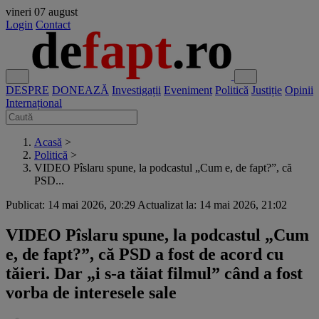
vineri
07 august
Login
Contact
DESPRE
DONEAZĂ
Investigații
Eveniment
Politică
Justiție
Opinii
Internațional
Acasă
>
Politică
>
VIDEO Pîslaru spune, la podcastul „Cum e, de fapt?”, că
PSD...
Publicat: 14 mai 2026, 20:29
Actualizat la: 14 mai 2026, 21:02
VIDEO Pîslaru spune, la podcastul „Cum
e, de fapt?”, că PSD a fost de acord cu
tăieri. Dar „i s-a tăiat filmul” când a fost
vorba de interesele sale