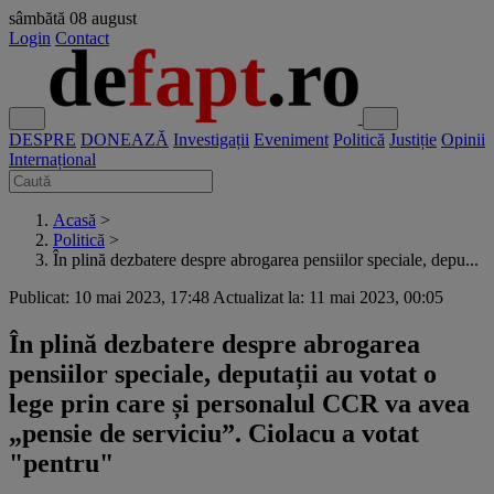
sâmbătă
08 august
Login
Contact
DESPRE
DONEAZĂ
Investigații
Eveniment
Politică
Justiție
Opinii
Internațional
Acasă
>
Politică
>
În plină dezbatere despre abrogarea pensiilor speciale, depu...
Publicat: 10 mai 2023, 17:48
Actualizat la: 11 mai 2023, 00:05
În plină dezbatere despre abrogarea
pensiilor speciale, deputații au votat o
lege prin care și personalul CCR va avea
„pensie de serviciu”. Ciolacu a votat
"pentru"