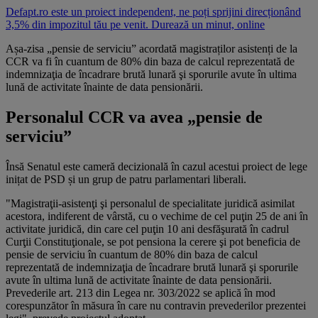
Defapt.ro este un proiect independent, ne poți sprijini direcționând
3,5% din impozitul tău pe venit. Durează un minut, online
Așa-zisa „pensie de serviciu” acordată magistraților asistenți de la
CCR va fi în cuantum de 80% din baza de calcul reprezentată de
indemnizaţia de încadrare brută lunară şi sporurile avute în ultima
lună de activitate înainte de data pensionării.
Personalul CCR va avea „pensie de
serviciu”
Însă Senatul este cameră decizională în cazul acestui proiect de lege
inițat de PSD și un grup de patru parlamentari liberali.
"Magistraţii-asistenţi şi personalul de specialitate juridică asimilat
acestora, indiferent de vârstă, cu o vechime de cel puţin 25 de ani în
activitate juridică, din care cel puţin 10 ani desfăşurată în cadrul
Curţii Constituţionale, se pot pensiona la cerere şi pot beneficia de
pensie de serviciu în cuantum de 80% din baza de calcul
reprezentată de indemnizaţia de încadrare brută lunară şi sporurile
avute în ultima lună de activitate înainte de data pensionării.
Prevederile art. 213 din Legea nr. 303/2022 se aplică în mod
corespunzător în măsura în care nu contravin prevederilor prezentei