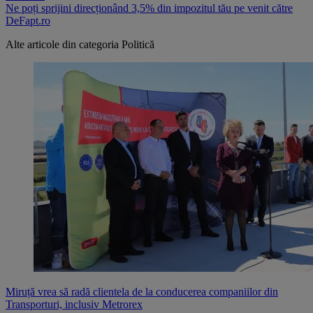
Ne poți sprijini direcționând 3,5% din impozitul tău pe venit către
DeFapt.ro
Alte articole din categoria
Politică
Miruță vrea să radă clientela de la conducerea companiilor din
Transporturi, inclusiv Metrorex