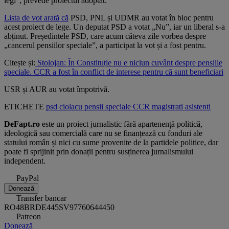
legi", prevede proiectul adoptat.
Lista de vot arată că
PSD, PNL și UDMR au votat în bloc pentru
acest proiect de lege. Un deputat PSD a votat „Nu”, iar un liberal s-a
abținut. Președintele PSD, care acum câteva zile vorbea despre
„cancerul pensiilor speciale”, a participat la vot și a fost pentru.
Citește și:
Stolojan: În Constituție nu e niciun cuvânt despre pensiile
speciale. CCR a fost în conflict de interese pentru că sunt beneficiari
USR și AUR au votat împotrivă.
ETICHETE
psd
ciolacu
pensii speciale
CCR
magistrati asistenti
DeFapt.ro
este un proiect jurnalistic fără apartenență politică,
ideologică sau comercială care nu se finanțează cu fonduri ale
statului român și nici cu sume provenite de la partidele politice, dar
poate fi sprijinit prin donații pentru susținerea jurnalismului
independent.
PayPal
Donează
Transfer bancar
RO48BRDE445SV97760644450
Patreon
Donează