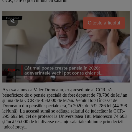
CCR, care o pot cumula cu salariul.
Citește articolul
Așa s-a ajuns ca Valer Dorneanu, ex-președinte al CCR, să
beneficieze de o pensie specială de fost deputat de 78.786 de lei/ an
și una de la CCR de 454.000 de lei/an. Venitul total încasat de
Dorneanu din pensiile speciale era, în 2020, de 532.786 lei (44.398
lei/lună). La această sumă se adăuga salariul de judecător la CCR-
295.692 lei, cel de profesor la Universitatea Titu Maiorescu-74.603
și încă 95.000 de lei diverse restanțe salariale obținute prin decizii
judecătorești.