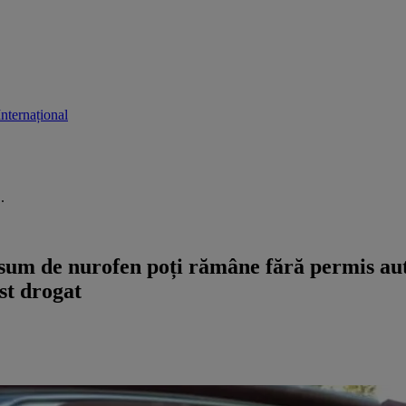
Internațional
.
um de nurofen poți rămâne fără permis auto,
st drogat