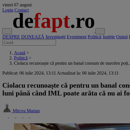
vineri
07 august
Login
Contact
DESPRE
DONEAZĂ
Investigații
Eveniment
Politică
Justiție
Opinii
Acasă
>
Politică
>
Ciolacu recunoaște că pentru un banal consum de nurofen poți..
Publicat: 06 iulie 2024, 13:11
Actualizat la: 06 iulie 2024, 13:11
Ciolacu recunoaște că pentru un banal cons
luni până când IML poate arăta că nu ai fo
Mircea Marian