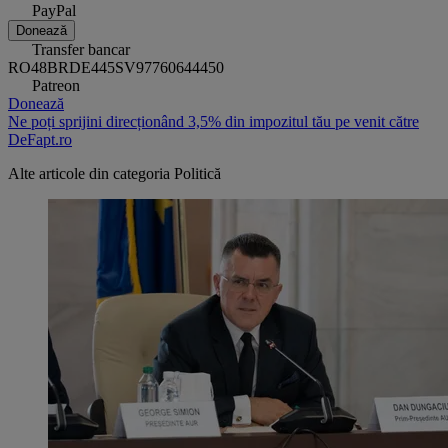
PayPal
Donează
Transfer bancar
RO48BRDE445SV97760644450
Patreon
Donează
Ne poți sprijini direcționând 3,5% din impozitul tău pe venit către
DeFapt.ro
Alte articole din categoria
Politică