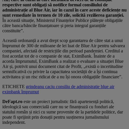
respective sunt obligați să notifice formal consiliului de
administrație al Blue Air, iar în cazul în care aceste deficiențe nu
sunt remediate în termen de 10 zile, solicită rezilierea garanției.
În această situație, Ministerul Finanțelor Publice plătește obligațiile
către banca/băncile finanțatoare și preia integral garanțiile
constituite”.
Această ordonanță a avut drept scop garantarea de către stat a unui
împrumut de 300 de milioane de lei luat de Blue Air pentru salvarea
companiei, afectată de restricțiile din perioad pandemiei. Creditul a
fost acordat tot de o companie de stat, EximBank. Înainte de a
acorda împrumutul, EximBank a realizat o evaluare a situației Blue
Air și, potrivit unui document citat de Profit, „există o incertitudine
semnificativă cu privire la capacitatea societății de a își continua
activitatea și un risc ridicat de a nu își onora obligațiile financiare”.
ETICHETE
grindeanu
caciu
consiliu de administratie
blue air
eximbank
împrumut
DeFapt.ro
este un proiect jurnalistic fără apartenență politică,
ideologică sau comercială care nu se finanțează cu fonduri ale
statului român și nici cu sume provenite de la partidele politice, dar
poate fi sprijinit prin donații pentru susținerea jurnalismului
independent.