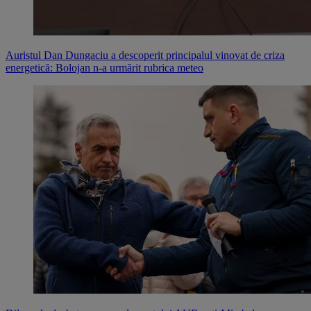
Auristul Dan Dungaciu a descoperit principalul vinovat de criza
energetică: Bolojan n-a urmărit rubrica meteo