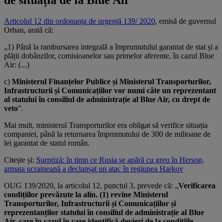
Articolul 12 din ordonanța de urgență 139/ 2020
, emisă de guvernul
Orban, arată că:
„1) Până la rambursarea integrală a împrumutului garantat de stat și a
plății dobânzilor, comisioanelor sau primelor aferente, în cazul Blue
Air: (...)
c)
Ministerul Finanțelor Publice și Ministerul Transporturilor,
Infrastructurii și Comunicațiilor vor numi câte un reprezentant
al statului în consiliul de administrație al Blue Air, cu drept de
veto
”.
Mai mult, ministerul Transporturilor era obligat să verifice situația
companiei, până la returnarea împrumutului de 300 de milioane de
lei garantat de statul român.
Citește și:
Surpriză: în timp ce Rusia se apără cu greu în Herson,
armata ucraineană a declanșat un atac în regiunea Harkov
OUG 139/2020, la articolul 12, punctul 3, prevede că: „
Verificarea
condițiilor prevăzute la alin. (1) revine Ministerul
Transporturilor, Infrastructurii și Comunicațiilor și
reprezentanților statului în consiliul de administrație al Blue
Air, care în cazul în care identifică devieri de la condițiile