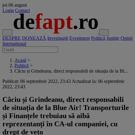
joi
06 august
Login
Contact
DESPRE
DONEAZĂ
Investigații
Eveniment
Politică
Justiție
Opinii
Internațional
Acasă
>
Politică
>
Câciu și Grindeanu, direct responsabili de situația de la Bl...
Publicat: 06 septembrie 2022, 23:43
Actualizat la: 06 septembrie
2022, 23:43
Câciu și Grindeanu, direct responsabili
de situația de la Blue Air! Transporturile
și Finanțele trebuiau să aibă
reprezentanți în CA-ul companiei, cu
drept de veto