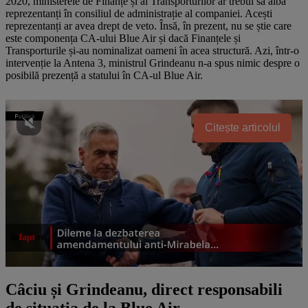
2020, ministerele de Finanțe și al Transporturilor ar trebui să aibă
reprezentanți în consiliul de administrație al companiei. Acești
reprezentanți ar avea drept de veto. Însă, în prezent, nu se știe care
este componența CA-ului Blue Air și dacă Finanțele și
Transporturile și-au nominalizat oameni în acea structură. Azi, într-o
intervenție la Antena 3, ministrul Grindeanu n-a spus nimic despre o
posibilă prezență a statului în CA-ul Blue Air.
Citește articolul
Câciu și Grindeanu, direct responsabili
de situația de la Blue Air