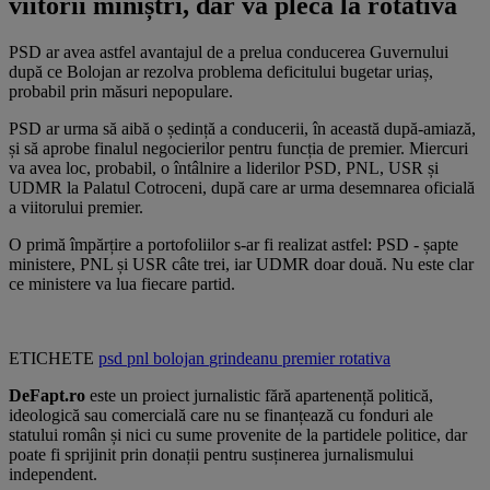
viitorii miniștri, dar va pleca la rotativă
PSD ar avea astfel avantajul de a prelua conducerea Guvernului
după ce Bolojan ar rezolva problema deficitului bugetar uriaș,
probabil prin măsuri nepopulare.
PSD ar urma să aibă o ședință a conducerii, în această după-amiază,
și să aprobe finalul negocierilor pentru funcția de premier. Miercuri
va avea loc, probabil, o întâlnire a liderilor PSD, PNL, USR și
UDMR la Palatul Cotroceni, după care ar urma desemnarea oficială
a viitorului premier.
O primă împărțire a portofoliilor s-ar fi realizat astfel: PSD - șapte
ministere, PNL și USR câte trei, iar UDMR doar două. Nu este clar
ce ministere va lua fiecare partid.
ETICHETE
psd
pnl
bolojan
grindeanu
premier
rotativa
DeFapt.ro
este un proiect jurnalistic fără apartenență politică,
ideologică sau comercială care nu se finanțează cu fonduri ale
statului român și nici cu sume provenite de la partidele politice, dar
poate fi sprijinit prin donații pentru susținerea jurnalismului
independent.