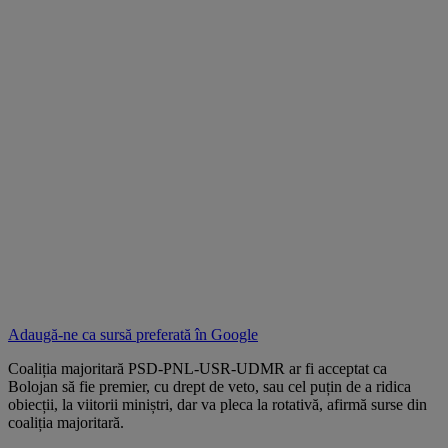
Adaugă-ne ca sursă preferată în
Google
Coaliția majoritară PSD-PNL-USR-UDMR ar fi acceptat ca
Bolojan să fie premier, cu drept de veto, sau cel puțin de a ridica
obiecții, la viitorii miniștri, dar va pleca la rotativă, afirmă surse din
coaliția majoritară.