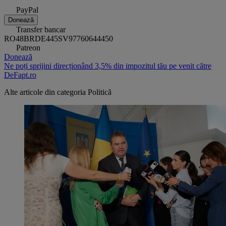
PayPal
Donează
Transfer bancar
RO48BRDE445SV97760644450
Patreon
Donează
Ne poți sprijini direcționând 3,5% din impozitul tău pe venit către
DeFapt.ro
Alte articole din categoria
Politică