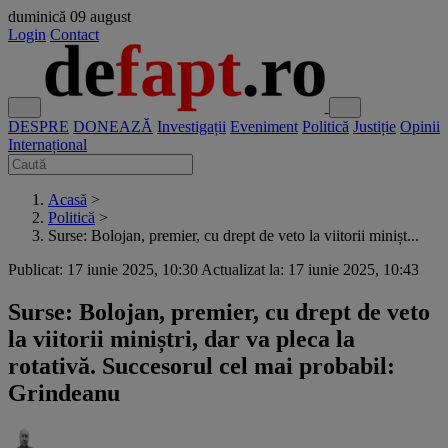
duminică
09 august
Login
Contact
DESPRE
DONEAZĂ
Investigații
Eveniment
Politică
Justiție
Opinii
Internațional
Acasă
>
Politică
>
Surse: Bolojan, premier, cu drept de veto la viitorii minișt...
Publicat: 17 iunie 2025, 10:30
Actualizat la: 17 iunie 2025, 10:43
Surse: Bolojan, premier, cu drept de veto
la viitorii miniștri, dar va pleca la
rotativă. Succesorul cel mai probabil:
Grindeanu