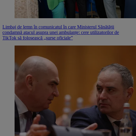
Limbaj de lemn în comunicatul în care Ministerul Sănătății
condamnă atacul asupra unei ambulanțe: cere utilizatorilor de
TikTok să folosească „surse oficiale”