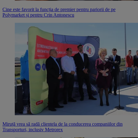
Cine este favorit la funcția de premier pentru pariorii de pe
Polymarket și pentru Crin Antonescu
Miruță vrea să radă clientela de la conducerea companiilor din
Transporturi, inclusiv Metrorex