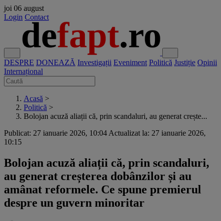
joi
06 august
Login
Contact
DESPRE
DONEAZĂ
Investigații
Eveniment
Politică
Justiție
Opinii
Internațional
Acasă
>
Politică
>
Bolojan acuză aliații că, prin scandaluri, au generat crește...
Publicat: 27 ianuarie 2026, 10:04
Actualizat la: 27 ianuarie 2026,
10:15
Bolojan acuză aliații că, prin scandaluri,
au generat creșterea dobânzilor și au
amânat reformele. Ce spune premierul
despre un guvern minoritar