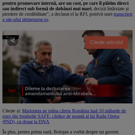
pentru promovare internă, are un cost, pe care îl plătim direct
sau indirect sub formă de dobânzi mai mari
, decizii întârziate și
pierdere de credibilitate”, a declarat el la RFI, potrivit unei
transcrieri
a site-ului stiripesurse.ro
.
Citește articolul
Citește și:
Marioneta pe mâna căreia România lasă 10 miliarde de
euro din fondurile SAFE: cărător de geantă al lui Radu Oprea
(PSD), cu dosar la DNA
În plus, pentru prima oară, Bolojan a vorbit despre un guvern