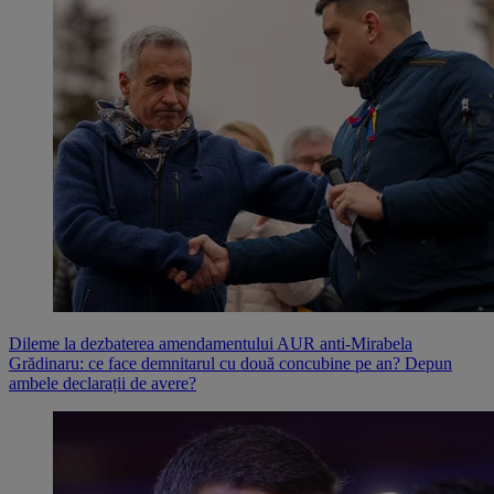
Dileme la dezbaterea amendamentului AUR anti-Mirabela
Grădinaru: ce face demnitarul cu două concubine pe an? Depun
ambele declarații de avere?