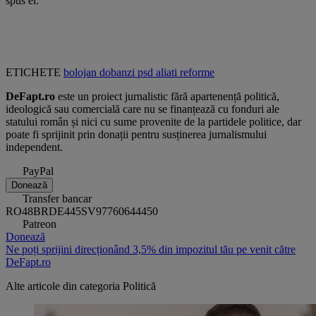
spus el.
ETICHETE
bolojan
dobanzi
psd
aliati
reforme
DeFapt.ro
este un proiect jurnalistic fără apartenență politică,
ideologică sau comercială care nu se finanțează cu fonduri ale
statului român și nici cu sume provenite de la partidele politice, dar
poate fi sprijinit prin donații pentru susținerea jurnalismului
independent.
PayPal
Donează
Transfer bancar
RO48BRDE445SV97760644450
Patreon
Donează
Ne poți sprijini direcționând 3,5% din impozitul tău pe venit către
DeFapt.ro
Alte articole din categoria
Politică