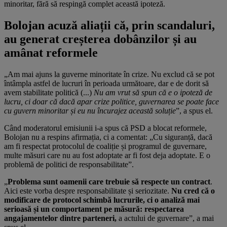
minoritar, fără să respingă complet această ipoteză.
Bolojan acuză aliații că, prin scandaluri,
au generat creșterea dobânzilor și au
amânat reformele
„Am mai ajuns la guverne minoritate în crize. Nu exclud că se pot
întâmpla astfel de lucruri în perioada următoare, dar e de dorit să
avem stabilitate politică (...)
Nu am vrut să spun că e o ipoteză de
lucru, ci doar că dacă apar crize politice, guvernarea se poate face
cu guvern minoritar și eu nu încurajez această soluție
”, a spus el.
Când moderatorul emisiunii i-a spus că PSD a blocat reformele,
Bolojan nu a respins afirmația, ci a comentat: „Cu siguranță, dacă
am fi respectat protocolul de coaliție și programul de guvernare,
multe măsuri care nu au fost adoptate ar fi fost deja adoptate. E o
problemă de politici de responsabilitate”.
„
Problema sunt oamenii care trebuie să respecte un contract
.
Aici este vorba despre responsabilitate și seriozitate.
Nu cred că o
modificare de protocol schimbă lucrurile, ci o analiză mai
serioasă și un comportament pe măsură: respectarea
angajamentelor dintre parteneri,
a actului de guvernare”, a mai