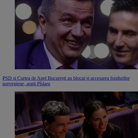
PSD și Curtea de Apel București au blocat și accesarea fondurilor
norvegiene, arată Pîslaru