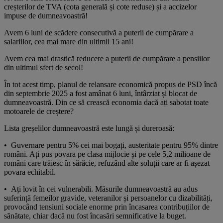
creșterilor de TVA (cota generală și cote reduse) și a accizelor
impuse de dumneavoastră!
Avem 6 luni de scădere consecutivă a puterii de cumpărare a
salariilor, cea mai mare din ultimii 15 ani!
Avem cea mai drastică reducere a puterii de cumpărare a pensiilor
din ultimul sfert de secol!
În tot acest timp, planul de relansare economică propus de PSD încă
din septembrie 2025 a fost amânat 6 luni, întârziat și blocat de
dumneavoastră. Din ce să crească economia dacă ați sabotat toate
motoarele de creștere?
Lista greșelilor dumneavoastră este lungă și dureroasă:
•⁠ ⁠Guvernare pentru 5% cei mai bogați, austeritate pentru 95% dintre
români. Ați pus povara pe clasa mijlocie și pe cele 5,2 milioane de
români care trăiesc în sărăcie, refuzând alte soluții care ar fi așezat
povara echitabil.
•⁠ ⁠Ați lovit în cei vulnerabili. Măsurile dumneavoastră au adus
suferință femeilor gravide, veteranilor și persoanelor cu dizabilități,
provocând tensiuni sociale enorme prin încasarea contribuțiilor de
sănătate, chiar dacă nu fost încasări semnificative la buget.