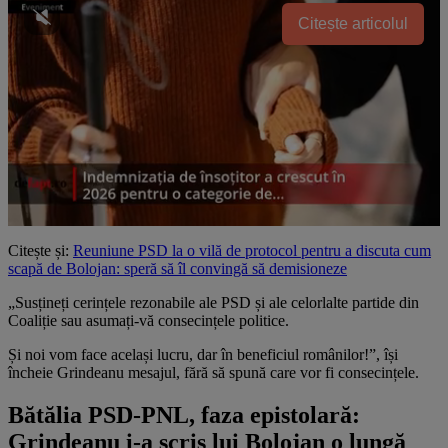
Citește articolul
Citește și:
Reuniune PSD la o vilă de protocol pentru a discuta cum
scapă de Bolojan: speră să îl convingă să demisioneze
„Susțineți cerințele rezonabile ale PSD și ale celorlalte partide din
Coaliție sau asumați-vă consecințele politice.
Și noi vom face același lucru, dar în beneficiul românilor!”, își
încheie Grindeanu mesajul, fără să spună care vor fi consecințele.
Bătălia PSD-PNL, faza epistolară:
Grindeanu i-a scris lui Bolojan o lungă