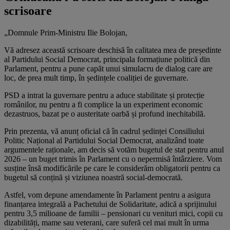
scrisoare
„Domnule Prim-Ministru Ilie Bolojan,
Vă adresez această scrisoare deschisă în calitatea mea de președinte
al Partidului Social Democrat, principala formațiune politică din
Parlament, pentru a pune capăt unui simulacru de dialog care are
loc, de prea mult timp, în ședințele coaliției de guvernare.
PSD a intrat la guvernare pentru a aduce stabilitate și protecție
românilor, nu pentru a fi complice la un experiment economic
dezastruos, bazat pe o austeritate oarbă și profund inechitabilă.
Prin prezenta, vă anunț oficial că în cadrul ședinței Consiliului
Politic Național al Partidului Social Democrat, analizând toate
argumentele raționale, am decis să votăm bugetul de stat pentru anul
2026 – un buget trimis în Parlament cu o nepermisă întârziere. Vom
susține însă modificările pe care le considerăm obligatorii pentru ca
bugetul să conțină și viziunea noastră social-democrată.
Astfel, vom depune amendamente în Parlament pentru a asigura
finanțarea integrală a Pachetului de Solidaritate, adică a sprijinului
pentru 3,5 milioane de familii – pensionari cu venituri mici, copii cu
dizabilități, mame sau veterani, care suferă cel mai mult în urma