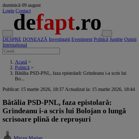
duminică
09 august
Login
Contact
DESPRE
DONEAZĂ
Investigații
Eveniment
Politică
Justiție
Opinii
Internațional
Acasă
>
Politică
>
Bătălia PSD-PNL, faza epistolară: Grindeanu i-a scris lui
Bo...
Publicat: 15 martie 2026, 18:37
Actualizat la: 15 martie 2026, 18:44
Bătălia PSD-PNL, faza epistolară:
Grindeanu i-a scris lui Bolojan o lungă
scrisoare plină de reproșuri
Mircea Marian