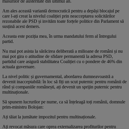
măsurilor de austeritate din ultimul an.
Am ales această variantă democratică pentru a depăși blocajul pe
care l-ați creat la nivelul coaliției prin neacceptarea solicitărilor
rezonabile ale PSD și invităm toate forțele politice din Parlament să
susțină acest demers.
Aceasta este poziția mea, în urma mandatului ferm al întregului
partid.
Nu mai pot asista la sărăcirea deliberată a milioane de români și nu
mai pot gira o atitudine de sfidare permanentă la adresa PSD,
partidul care asigură stabilitatea Coaliției cu o pondere de 46% din
actuala guvernare.
La nivel politic și guvernamental, abordarea dumneavoastră a
devenit inacceptabilă: în loc să fiți un scut puternic pentru românii de
rând și companiile românești, ați devenit un sprijin puternic pentru
multinaționale.
Să spunem lucrurilor pe nume, ca să înțeleagă toți românii, domnule
prim-ministru Bolojan:
Ați tăiat la jumătate impozitul pentru multinaționale.
Ați revocat măsura care oprea externalizarea profiturilor pentru