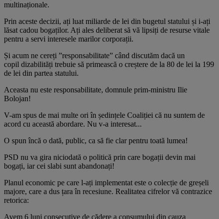
multinaționale.
Prin aceste decizii, ați luat miliarde de lei din bugetul statului și i-ați
lăsat cadou bogaților. Ați ales deliberat să vă lipsiți de resurse vitale
pentru a servi interesele marilor corporații.
Și acum ne cereți ”responsabilitate” când discutăm dacă un
copil dizabilități trebuie să primească o creștere de la 80 de lei la 199
de lei din partea statului.
Aceasta nu este responsabilitate, domnule prim-ministru Ilie
Bolojan!
V-am spus de mai multe ori în ședințele Coaliției că nu suntem de
acord cu această abordare. Nu v-a interesat...
O spun încă o dată, public, ca să fie clar pentru toată lumea!
PSD nu va gira niciodată o politică prin care bogații devin mai
bogați, iar cei slabi sunt abandonați!
Planul economic pe care l-ați implementat este o colecție de greșeli
majore, care a dus țara în recesiune. Realitatea cifrelor vă contrazice
retorica:
Avem 6 luni consecutive de cădere a consumului din cauza