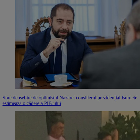
Spre deosebire de optimistul Nazare, consilierul prezidențial Burnete
estimează o cădere a PIB-ului