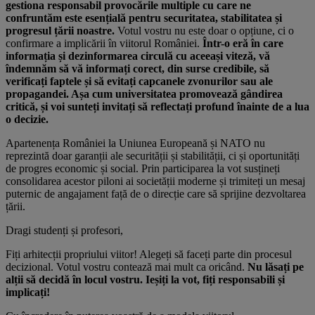
gestiona responsabil provocările multiple cu care ne
confruntăm este esențială pentru securitatea, stabilitatea și
progresul țării noastre.
Votul vostru nu este doar o opțiune, ci o
confirmare a implicării în viitorul României.
Într-o eră în care
informația și dezinformarea circulă cu aceeași viteză, vă
îndemnăm să vă informați corect, din surse credibile, să
verificați faptele și să evitați capcanele zvonurilor sau ale
propagandei. Așa cum universitatea promovează gândirea
critică, și voi sunteți invitați să reflectați profund înainte de a lua
o decizie.
Apartenența României la Uniunea Europeană și NATO nu
reprezintă doar garanții ale securității și stabilității, ci și oportunități
de progres economic și social. Prin participarea la vot susțineți
consolidarea acestor piloni ai societății moderne și trimiteți un mesaj
puternic de angajament față de o direcție care să sprijine dezvoltarea
țării.
Dragi studenți și profesori,
Fiți arhitecții propriului viitor! Alegeți să faceți parte din procesul
decizional. Votul vostru contează mai mult ca oricând.
Nu lăsați pe
alții să decidă în locul vostru. Ieșiți la vot, fiți responsabili și
implicați!