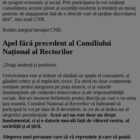
de progres economic și social. Prin participarea la vot susțineți
consolidarea acestor piloni ai societății moderne și trimiteți un mesaj
puternic de angajament față de o direcție care să sprijine dezvoltarea
țării”, mai arată CNR.
Redăm integral mesajul CNR:
Apel fără precedent al Consiliului
Național al Rectorilor
„Dragi studenți și profesori,
Universitatea este și trebuie să rămână un spațiu al cunoașterii, al
gândirii critice și al implicării civice. Ea oferă nu doar competențe
esențiale pentru integrarea pe piața muncii, ci și valorile
fundamentale ale cetățeniei democratice și ale responsabilității
sociale. Într-un moment definitoriu pentru direcția pe care o va urma
țara noastră, Consiliul Național al Rectorilor vă îndeamnă să
participați la vot pe data de 8 decembrie, la cel de-al doilea tur al
alegerilor prezidențiale.
Acest act nu este doar un drept
fundamental, ci și o datorie morală față de viitorul vostru, al
societății și al țării.
Alegerea unei persoane care să vă reprezinte și care să poată