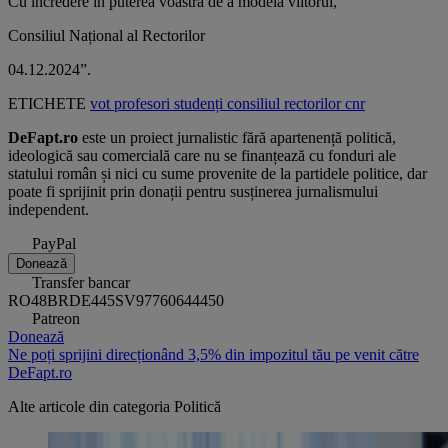
Cu încredere în puterea voastră de a modela viitorul,
Consiliul Național al Rectorilor
04.12.2024”.
ETICHETE
vot
profesori
studenți
consiliul rectorilor
cnr
DeFapt.ro
este un proiect jurnalistic fără apartenență politică,
ideologică sau comercială care nu se finanțează cu fonduri ale
statului român și nici cu sume provenite de la partidele politice, dar
poate fi sprijinit prin donații pentru susținerea jurnalismului
independent.
PayPal
Donează
Transfer bancar
RO48BRDE445SV97760644450
Patreon
Donează
Ne poți sprijini direcționând 3,5% din impozitul tău pe venit către
DeFapt.ro
Alte articole din categoria
Politică