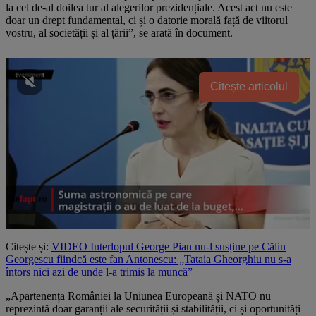
la cel de-al doilea tur al alegerilor prezidențiale. Acest act nu este
doar un drept fundamental, ci și o datorie morală față de viitorul
vostru, al societății și al țării”, se arată în document.
Citește articolul
Citește și:
VIDEO Interlopul George Pian nu-l susține pe Călin
Georgescu fiindcă este fan Antonescu: „Tataia Gheorghiu nu s-a
întors nici azi de unde l-a trimis la muncă”
„Apartenența României la Uniunea Europeană și NATO nu
reprezintă doar garanții ale securității și stabilității, ci și oportunități