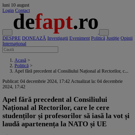
luni
10 august
Login
Contact
DESPRE
DONEAZĂ
Investigații
Eveniment
Politică
Justiție
Opinii
Internațional
Acasă
>
Politică
>
Apel fără precedent al Consiliului Național al Rectorilor, c...
Publicat: 04 decembrie 2024, 17:42
Actualizat la: 04 decembrie
2024, 17:42
Apel fără precedent al Consiliului
Național al Rectorilor, care le cere
studenților și profesorilor să iasă la vot și
laudă apartenența la NATO și UE