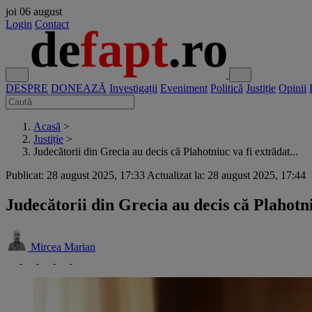
joi
06 august
Login
Contact
DESPRE
DONEAZĂ
Investigații
Eveniment
Politică
Justiție
Opinii
Acasă
>
Justiție
>
Judecătorii din Grecia au decis că Plahotniuc va fi extrădat...
Publicat: 28 august 2025, 17:33
Actualizat la: 28 august 2025, 17:44
Judecătorii din Grecia au decis că Plahotn
Mircea Marian