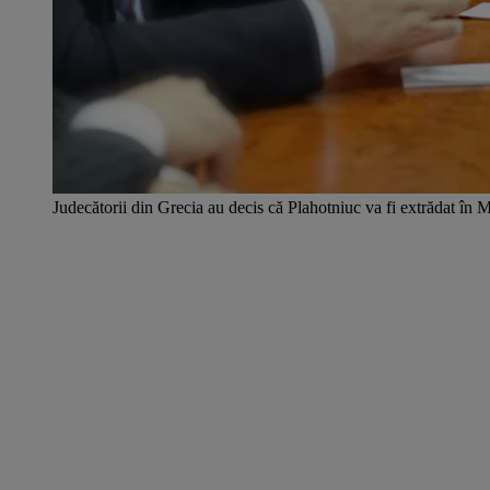
Judecătorii din Grecia au decis că Plahotniuc va fi extrădat î