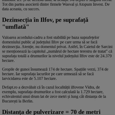
Tot din partea asocierii dintre firmele Wasval și Atopum Invest. De
data aceasta, cu succes.
Dezinsecția în Ilfov, pe suprafață
"umflată"
Valoarea acordului-cadru a fost stabilită pe baza suprafețelor
domeniului public al județului Ilfov pe care urma să se facă
dezinsecția. Atenție, nu domeniul privat. Astfel, în Caietul de Sarcini
se menționează la capitolul „numărul de hectare terestru de tratat” că
suprafața totală a drumurilor la nivelul județului Ilfov este de 24.379
hectare.
Gropile de gunoi însumează 174 de hectare. Spațiile verzi, 374 de
hectare. Iar suprafața lacurilor pe care urmează să se facă
larvicidarea este de 5.107 hectare.
Defapt.ro a dezvăluit că în cazul localității ilfovene Vidra, de
exemplu, suprafața drumurilor a fost calculată la 1.729 hectare,
echivalentul unui drum lat de zece metri și lung cât distanța de la
București la Berlin.
Distanța de pulverizare = 70 de metri