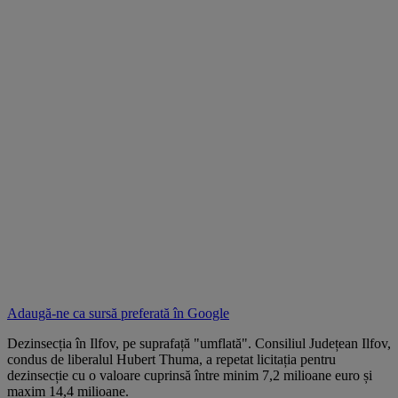
Adaugă-ne ca sursă preferată în
Google
Dezinsecția în Ilfov, pe suprafață "umflată". Consiliul Județean Ilfov,
condus de liberalul Hubert Thuma, a repetat licitația pentru
dezinsecție cu o valoare cuprinsă între minim 7,2 milioane euro și
maxim 14,4 milioane.