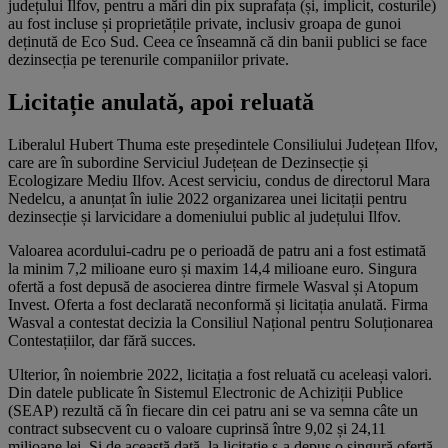
județului Ilfov, pentru a mări din pix suprafața (și, implicit, costurile)
au fost incluse și proprietățile private, inclusiv groapa de gunoi
deținută de Eco Sud. Ceea ce înseamnă că din banii publici se face
dezinsecția pe terenurile companiilor private.
Licitație anulată, apoi reluată
Liberalul Hubert Thuma este președintele Consiliului Județean Ilfov,
care are în subordine Serviciul Județean de Dezinsecție și
Ecologizare Mediu Ilfov. Acest serviciu, condus de directorul Mara
Nedelcu, a anunțat în iulie 2022 organizarea unei licitații pentru
dezinsecție și larvicidare a domeniului public al județului Ilfov.
Valoarea acordului-cadru pe o perioadă de patru ani a fost estimată
la minim 7,2 milioane euro și maxim 14,4 milioane euro. Singura
ofertă a fost depusă de asocierea dintre firmele Wasval și Atopum
Invest. Oferta a fost declarată neconformă și licitația anulată. Firma
Wasval a contestat decizia la Consiliul Național pentru Soluționarea
Contestațiilor, dar fără succes.
Ulterior, în noiembrie 2022, licitația a fost reluată cu aceleași valori.
Din datele publicate în Sistemul Electronic de Achiziții Publice
(SEAP) rezultă că în fiecare din cei patru ani se va semna câte un
contract subsecvent cu o valoare cuprinsă între 9,02 și 24,11
milioane lei. Și de această dată, la licitație s-a depus o singură ofertă.