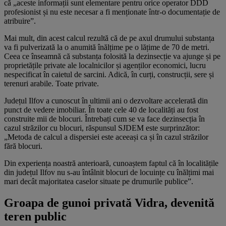
că „aceste informații sunt elementare pentru orice operator DDD
profesionist și nu este necesar a fi menționate într-o documentație de
atribuire”.
Mai mult, din acest calcul rezultă că de pe axul drumului substanța
va fi pulverizată la o anumită înălțime pe o lățime de 70 de metri.
Ceea ce înseamnă că substanța folosită la dezinsecție va ajunge și pe
proprietățile private ale localnicilor și agenților economici, lucru
nespecificat în caietul de sarcini. Adică, în curți, construcții, sere și
terenuri arabile. Toate private.
Județul Ilfov a cunoscut în ultimii ani o dezvoltare accelerată din
punct de vedere imobiliar. În toate cele 40 de localități au fost
construite mii de blocuri. Întrebați cum se va face dezinsecția în
cazul străzilor cu blocuri, răspunsul SJDEM este surprinzător:
„Metoda de calcul a dispersiei este aceeași ca și în cazul străzilor
fără blocuri.
Din experiența noastră anterioară, cunoaștem faptul că în localitățile
din județul Ilfov nu s-au întâlnit blocuri de locuințe cu înălțimi mai
mari decât majoritatea caselor situate pe drumurile publice”.
Groapa de gunoi privată Vidra, devenită
teren public