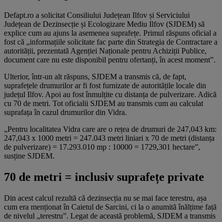
Defapt.ro a solicitat Consiliului Județean Ilfov și Serviciului
Județean de Dezinsecție și Ecologizare Mediu Ilfov (SJDEM) să
explice cum au ajuns la asemenea suprafețe. Primul răspuns oficial a
fost că „informațiile solicitate fac parte din Strategia de Contractare a
autorității, prezentată Agenției Naționale pentru Achiziții Publice,
document care nu este disponibil pentru ofertanți, în acest moment”.
Ulterior, într-un alt răspuns, SJDEM a transmis că, de fapt,
suprafețele drumurilor ar fi fost furnizate de autoritățile locale din
județul Ilfov. Apoi au fost înmulțite cu distanța de pulverizare. Adică
cu 70 de metri. Tot oficialii SJDEM au transmis cum au calculat
suprafața în cazul drumurilor din Vidra.
„Pentru localitatea Vidra care are o rețea de drumuri de 247,043 km:
247,043 x 1000 metri = 247.043 metri liniari x 70 de metri (distanța
de pulverizare) = 17.293.010 mp : 10000 = 1729,301 hectare”,
susține SJDEM.
70 de metri = inclusiv suprafețe private
Din acest calcul rezultă că dezinsecția nu se mai face terestru, așa
cum era menționat în Caietul de Sarcini, ci la o anumită înălțime față
de nivelul „terestru”. Legat de această problemă, SJDEM a transmis