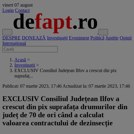
vineri
07 august
Login
Contact
DESPRE
DONEAZĂ
Investigații
Eveniment
Politică
Justiție
Opinii
Internațional
Acasă
>
Investigații
>
EXCLUSIV Consiliul Județean Ilfov a crescut din pix
suprafaț...
Publicat: 07 martie 2023, 17:46
Actualizat la: 07 martie 2023, 17:46
EXCLUSIV Consiliul Județean Ilfov a
crescut din pix suprafața drumurilor din
județ de 70 de ori când a calculat
valoarea contractului de dezinsecție