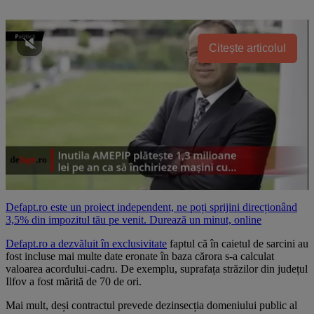
Citește articolul
Defapt.ro este un proiect independent, ne poți sprijini direcționând
3,5% din impozitul tău pe venit. Durează un minut, online
Defapt.ro a dezvăluit în exclusivitate
faptul că în caietul de sarcini au
fost incluse mai multe date eronate în baza cărora s-a calculat
valoarea acordului-cadru. De exemplu, suprafața străzilor din județul
Ilfov a fost mărită de 70 de ori.
Mai mult, deși contractul prevede dezinsecția domeniului public al