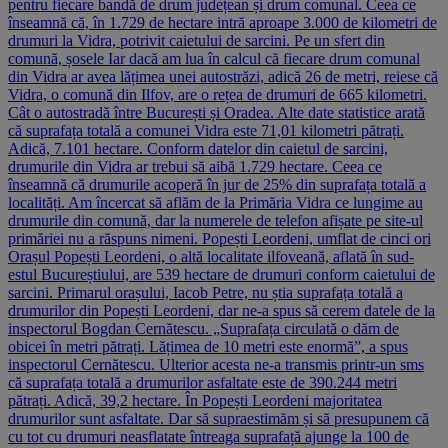
pentru fiecare bandă de drum județean și drum comunal. Ceea ce
înseamnă că, în 1.729 de hectare intră aproape 3.000 de kilometri de
drumuri la Vidra, potrivit caietului de sarcini. Pe un sfert din
comună, șosele Iar dacă am lua în calcul că fiecare drum comunal
din Vidra ar avea lățimea unei autostrăzi, adică 26 de metri, reiese că
Vidra, o comună din Ilfov, are o rețea de drumuri de 665 kilometri.
Cât o autostradă între București și Oradea. Alte date statistice arată
că suprafața totală a comunei Vidra este 71,01 kilometri pătrați.
Adică, 7.101 hectare. Conform datelor din caietul de sarcini,
drumurile din Vidra ar trebui să aibă 1.729 hectare. Ceea ce
înseamnă că drumurile acoperă în jur de 25% din suprafața totală a
localități. Am încercat să aflăm de la Primăria Vidra ce lungime au
drumurile din comună, dar la numerele de telefon afișate pe site-ul
primăriei nu a răspuns nimeni. Popești Leordeni, umflat de cinci ori
Orașul Popești Leordeni, o altă localitate ilfoveană, aflată în sud-
estul Bucureștiului, are 539 hectare de drumuri conform caietului de
sarcini. Primarul orașului, Iacob Petre, nu știa suprafața totală a
drumurilor din Popești Leordeni, dar ne-a spus să cerem datele de la
inspectorul Bogdan Cernătescu. „Suprafața circulată o dăm de
obicei în metri pătrați. Lățimea de 10 metri este enormă”, a spus
inspectorul Cernătescu. Ulterior acesta ne-a transmis printr-un sms
că suprafața totală a drumurilor asfaltate este de 390.244 metri
pătrați. Adică, 39,2 hectare. În Popești Leordeni majoritatea
drumurilor sunt asfaltate. Dar să supraestimăm și să presupunem că
cu tot cu drumuri neasflatate întreaga suprafață ajunge la 100 de