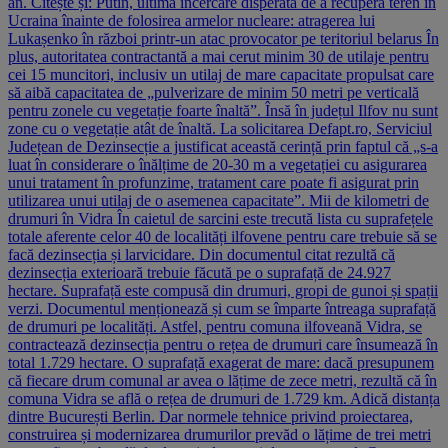
an. Citește și: Putin, ultima încercare disperată de a recupera teren în
Ucraina înainte de folosirea armelor nucleare: atragerea lui
Lukașenko în război printr-un atac provocator pe teritoriul belarus În
plus, autoritatea contractantă a mai cerut minim 30 de utilaje pentru
cei 15 muncitori, inclusiv un utilaj de mare capacitate propulsat care
să aibă capacitatea de „pulverizare de minim 50 metri pe verticală
pentru zonele cu vegetație foarte înaltă”. Însă în județul Ilfov nu sunt
zone cu o vegetație atât de înaltă. La solicitarea Defapt.ro, Serviciul
Județean de Dezinsecție a justificat această cerință prin faptul că „s-a
luat în considerare o înălțime de 20-30 m a vegetației cu asigurarea
unui tratament în profunzime, tratament care poate fi asigurat prin
utilizarea unui utilaj de o asemenea capacitate”. Mii de kilometri de
drumuri în Vidra În caietul de sarcini este trecută lista cu suprafețele
totale aferente celor 40 de localități ilfovene pentru care trebuie să se
facă dezinsecția și larvicidare. Din documentul citat rezultă că
dezinsecția exterioară trebuie făcută pe o suprafață de 24.927
hectare. Suprafață este compusă din drumuri, gropi de gunoi și spații
verzi. Documentul menționează și cum se împarte întreaga suprafață
de drumuri pe localități. Astfel, pentru comuna ilfoveană Vidra, se
contractează dezinsecția pentru o rețea de drumuri care însumează în
total 1.729 hectare. O suprafață exagerat de mare: dacă presupunem
că fiecare drum comunal ar avea o lățime de zece metri, rezultă că în
comuna Vidra se află o rețea de drumuri de 1.729 km. Adică distanța
dintre București Berlin. Dar normele tehnice privind proiectarea,
construirea și modernizarea drumurilor prevăd o lățime de trei metri