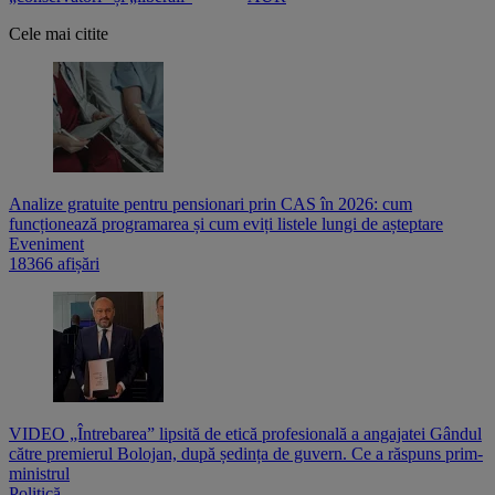
Cele mai citite
Analize gratuite pentru pensionari prin CAS în 2026: cum
funcționează programarea și cum eviți listele lungi de așteptare
Eveniment
18366 afișări
VIDEO „Întrebarea” lipsită de etică profesională a angajatei Gândul
către premierul Bolojan, după ședința de guvern. Ce a răspuns prim-
ministrul
Politică