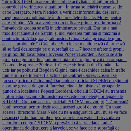
întrucât SJDEM nu are în obiectul de activitate atribuții privind
controlul și verificarea situațiilor”. În urma solicitării transmise de
către Defapt.ro, Mara Nedelcu a verificat informațiile, deși erau
menționate cu mult înainte în documentele oficiale. Motiv pentru
care Primăria Vidra a venit cu o rectificare prin care o informa că
într-adevăr groapa se află în administrare privată. Dar nu a mai
modificat Caietul de Sarcini și nici valoarea minimă și maximă a
contractului. Altă groapă, alt mister: Glina O altă groapă de gunoi,
aceeași problemă: în Caietul de Sarcini se menționează că urmează
să se facă dezinsecția pe o suprafață de 117 hectare aferentă gropii
de gunoi din localitatea ilfoveană Popești Leordeni. Acolo se află
groapa de gunoi Glina, administrată tot în regim privat de compania
Ecorec, de aproape 20 de ani. Citește și: Justiția din România l-a
ucis iar pe polițistul Bogdan Gigină, care-i deschidea calea în trafic
ministrului de Interne: l-a achitat pe Gabriel Oprea. Dosarul se
prescrie, oricum, în toamnă Dar, culmea, oficialii SJDEM nu știu cui
aparține groapa de gunoi. Întrebați cine administrează groapa de
gunoi din localitatea Popești Leordeni, oficialii SJDEM au transmis
„informația privind administrarea excede competențelor legale ale
SJDEM”. Cu toate acestea, oficialii SJDEM au avut grijă să prevadă
banii necesari pentru dezinsecția acestei gropi de gunoi. Cu toate
acestea, directorul Mara Nedelcu ne-a asigurat că „nu, nu se va face
dezinsecție din bani publici pe proprietate privată”. Larvicidarea
lacurilor, o enigmă SJDEM a prevăzut că larvicidarea, adică
operațiunea de distrugere a larvelor, se va face pe o suprafață de