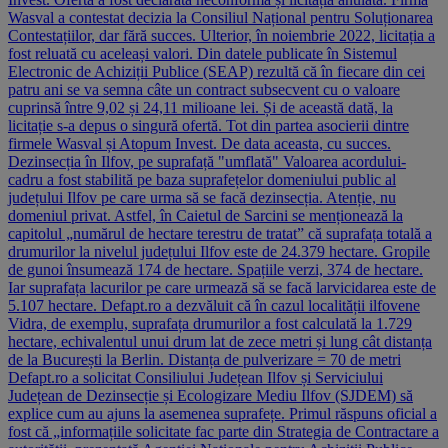
Wasval a contestat decizia la Consiliul Național pentru Soluționarea
Contestațiilor, dar fără succes. Ulterior, în noiembrie 2022, licitația a
fost reluată cu aceleași valori. Din datele publicate în Sistemul
Electronic de Achiziții Publice (SEAP) rezultă că în fiecare din cei
patru ani se va semna câte un contract subsecvent cu o valoare
cuprinsă între 9,02 și 24,11 milioane lei. Și de această dată, la
licitație s-a depus o singură ofertă. Tot din partea asocierii dintre
firmele Wasval și Atopum Invest. De data aceasta, cu succes.
Dezinsecția în Ilfov, pe suprafață "umflată" Valoarea acordului-
cadru a fost stabilită pe baza suprafețelor domeniului public al
județului Ilfov pe care urma să se facă dezinsecția. Atenție, nu
domeniul privat. Astfel, în Caietul de Sarcini se menționează la
capitolul „numărul de hectare terestru de tratat” că suprafața totală a
drumurilor la nivelul județului Ilfov este de 24.379 hectare. Gropile
de gunoi însumează 174 de hectare. Spațiile verzi, 374 de hectare.
Iar suprafața lacurilor pe care urmează să se facă larvicidarea este de
5.107 hectare. Defapt.ro a dezvăluit că în cazul localității ilfovene
Vidra, de exemplu, suprafața drumurilor a fost calculată la 1.729
hectare, echivalentul unui drum lat de zece metri și lung cât distanța
de la București la Berlin. Distanța de pulverizare = 70 de metri
Defapt.ro a solicitat Consiliului Județean Ilfov și Serviciului
Județean de Dezinsecție și Ecologizare Mediu Ilfov (SJDEM) să
explice cum au ajuns la asemenea suprafețe. Primul răspuns oficial a
fost că „informațiile solicitate fac parte din Strategia de Contractare a