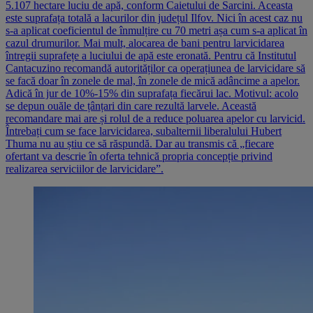
5.107 hectare luciu de apă, conform Caietului de Sarcini. Aceasta
este suprafața totală a lacurilor din județul Ilfov. Nici în acest caz nu
s-a aplicat coeficientul de înmulțire cu 70 metri așa cum s-a aplicat în
cazul drumurilor. Mai mult, alocarea de bani pentru larvicidarea
întregii suprafețe a luciului de apă este eronată. Pentru că Institutul
Cantacuzino recomandă autorităților ca operațiunea de larvicidare să
se facă doar în zonele de mal, în zonele de mică adâncime a apelor.
Adică în jur de 10%-15% din suprafața fiecărui lac. Motivul: acolo
se depun ouăle de țânțari din care rezultă larvele. Această
recomandare mai are și rolul de a reduce poluarea apelor cu larvicid.
Întrebați cum se face larvicidarea, subalternii liberalului Hubert
Thuma nu au știu ce să răspundă. Dar au transmis că „fiecare
ofertant va descrie în oferta tehnică propria concepție privind
realizarea serviciilor de larvicidare”.