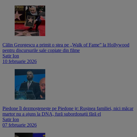
Călin Georgescu a primit o stea pe „Walk of Fame” la Hollywood
pentru discursurile sale copiate din filme
Satir Ion
10 februarie 2026
Piedone îl dezmoștenește pe Piedone jr: Rușinea familiei, nici măcar
martor nu a ajuns la DNA, fură subordonații fără el
Satir Ion
07 februarie 2026