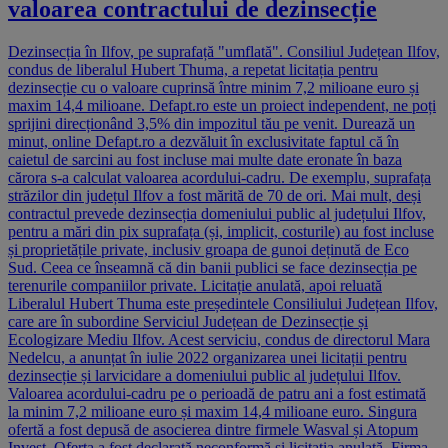
valoarea contractului de dezinsecție
Dezinsecția în Ilfov, pe suprafață "umflată". Consiliul Județean Ilfov,
condus de liberalul Hubert Thuma, a repetat licitația pentru
dezinsecție cu o valoare cuprinsă între minim 7,2 milioane euro și
maxim 14,4 milioane. Defapt.ro este un proiect independent, ne poți
sprijini direcționând 3,5% din impozitul tău pe venit. Durează un
minut, online Defapt.ro a dezvăluit în exclusivitate faptul că în
caietul de sarcini au fost incluse mai multe date eronate în baza
cărora s-a calculat valoarea acordului-cadru. De exemplu, suprafața
străzilor din județul Ilfov a fost mărită de 70 de ori. Mai mult, deși
contractul prevede dezinsecția domeniului public al județului Ilfov,
pentru a mări din pix suprafața (și, implicit, costurile) au fost incluse
și proprietățile private, inclusiv groapa de gunoi deținută de Eco
Sud. Ceea ce înseamnă că din banii publici se face dezinsecția pe
terenurile companiilor private. Licitație anulată, apoi reluată
Liberalul Hubert Thuma este președintele Consiliului Județean Ilfov,
care are în subordine Serviciul Județean de Dezinsecție și
Ecologizare Mediu Ilfov. Acest serviciu, condus de directorul Mara
Nedelcu, a anunțat în iulie 2022 organizarea unei licitații pentru
dezinsecție și larvicidare a domeniului public al județului Ilfov.
Valoarea acordului-cadru pe o perioadă de patru ani a fost estimată
la minim 7,2 milioane euro și maxim 14,4 milioane euro. Singura
ofertă a fost depusă de asocierea dintre firmele Wasval și Atopum
Invest. Oferta a fost declarată neconformă și licitația anulată. Firma