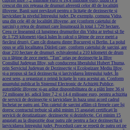
cuprins între 7,2 milioane euro și 14,4 milioane euro, după ce a
crescut din pix rețeaua de drumuri aferentă celor 40 de localități
ilfovene. Banii sunt prevăzuți pentru o licitație de dezinsecție și
larvicidare la nivelul întregului județ. De exemplu, comuna Vidra,
una din cele 40 de localități ilfovene, are (conform caietului de
sarcini) o rețea de drumuri care însumează în total 1.729 hectare.
Ceea ce înseamnă că lungimea drumurilor din Vidra ar trebui să fie
de 1.729 kilometri (dacă luăm în calcul o lățime de zece metri a
fiecărui drum). Cam cât distanța dintre București și Berlin. La polul
opus se află localitatea Dărăști care, conform caietului de sarcini, are
doar 210 hectare de drumuri, echivalentul a 210 kilometri de drum
cu o lățime de zece metri. "Tun" uriaș pe dezinsecție la Ilfov
Consiliul Județean Ilfov, sub conducerea liberalului Hubert Thuma,
prin Serviciul Județean de Dezinsecție și Ecologizare Mediu Ilfov,
și-a propus să facă dezinsecția și larcividarea întregului județ. În
acest sens, a organizat o primă licitație în vara acestui an. Conform
anunțului publicat în Sistemul Electronic de Achiziții Publice,
autoritățile ilfovene și-au arătat disponibilitatea de a plăti între 36 și
72 milioane lei, adică între 7,2 și 14,4 milioane euro, pentru achiziția
de servicii de dezinsecție și larvicidare în baza unui acord cadrul
încheiat pe patru ani. Din caietul de sarcini aflăm că firmele care își
doresc contractul trebuie să aibă minim 15 angajați certificați în
servicii de deratizatizare, dezinsecție și dezinfecție. Cei minim 15
angajați au la dispoziție doar patru zile pentru a face dezinsecția și
larvicidarea întregului județ. Procedură care se repetă de patru ori pe