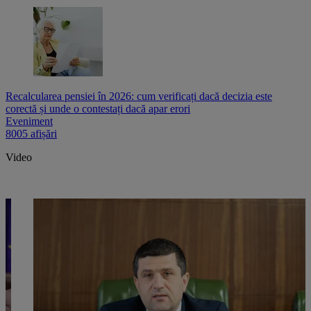
Recalcularea pensiei în 2026: cum verificați dacă decizia este
corectă și unde o contestați dacă apar erori
Eveniment
8005 afișări
Video