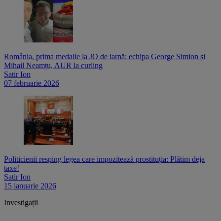
România, prima medalie la JO de iarnă: echipa George Simion și
Mihail Neamțu, AUR la curling
Satir Ion
07 februarie 2026
Politicienii resping legea care impozitează prostituția: Plătim deja
taxe!
Satir Ion
15 ianuarie 2026
Investigații