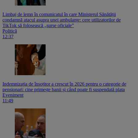
Limbaj de lemn în comunicatul în care Ministerul Sănătății
condamnă atacul asupra unei ambulanțe: cere utilizatorilor de
TikTok să folosească „surse oficiale”
Politică
12:37
Indemnizația de însoțitor a crescut în 2026 pentru o categorie de
pensionari: cine primește banii și când poate fi suspendată plata
Eveniment
11:49