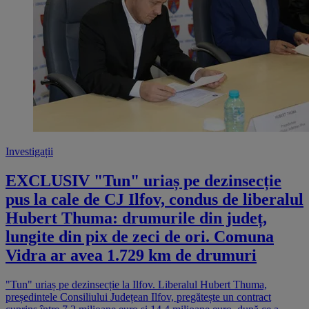
Investigații
EXCLUSIV "Tun" uriaș pe dezinsecție
pus la cale de CJ Ilfov, condus de liberalul
Hubert Thuma: drumurile din județ,
lungite din pix de zeci de ori. Comuna
Vidra ar avea 1.729 km de drumuri
"Tun" uriaș pe dezinsecție la Ilfov. Liberalul Hubert Thuma,
președintele Consiliului Județean Ilfov, pregătește un contract