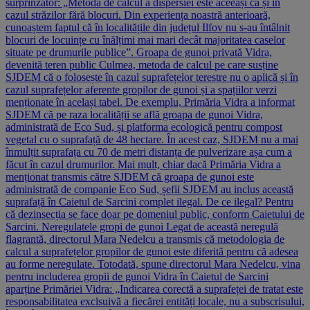
surprinzător: „Metoda de calcul a dispersiei este aceeași ca și în
cazul străzilor fără blocuri. Din experiența noastră anterioară,
cunoaștem faptul că în localitățile din județul Ilfov nu s-au întâlnit
blocuri de locuințe cu înălțimi mai mari decât majoritatea caselor
situate pe drumurile publice”. Groapa de gunoi privată Vidra,
devenită teren public Culmea, metoda de calcul pe care susține
SJDEM că o folosește în cazul suprafețelor terestre nu o aplică și în
cazul suprafețelor aferente gropilor de gunoi și a spațiilor verzi
menționate în același tabel. De exemplu, Primăria Vidra a informat
SJDEM că pe raza localității se află groapa de gunoi Vidra,
administrată de Eco Sud, și platforma ecologică pentru compost
vegetal cu o suprafață de 48 hectare. În acest caz, SJDEM nu a mai
înmulțit suprafața cu 70 de metri distanța de pulverizare așa cum a
făcut în cazul drumurilor. Mai mult, chiar dacă Primăria Vidra a
menționat transmis către SJDEM că groapa de gunoi este
administrată de companie Eco Sud, șefii SJDEM au inclus această
suprafață în Caietul de Sarcini complet ilegal. De ce ilegal? Pentru
că dezinsecția se face doar pe domeniul public, conform Caietului de
Sarcini. Neregulatele gropi de gunoi Legat de această neregulă
flagrantă, directorul Mara Nedelcu a transmis că metodologia de
calcul a suprafețelor gropilor de gunoi este diferită pentru că adesea
au forme neregulate. Totodată, spune directorul Mara Nedelcu, vina
pentru includerea gropii de gunoi Vidra în Caietul de Sarcini
aparține Primăriei Vidra: „Indicarea corectă a suprafeței de tratat este
responsabilitatea exclsuivă a fiecărei entități locale, nu a subscrisului,