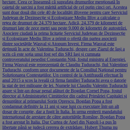
hectare. Ceea ce înseamnă că suprafața drumurilor menționată în
caietul de sarcini a fost mărită artificial de cel puțin cinci ori. Acestea
sunt doar două din cele 40 de localități ilfovene pentru care Serviciul
Județean de Dezinsecție și Ecologizare Mediu Ilfov a calculate o
rețea de drumuri de 24.379 hectare. Adică, 24.379 de kilometri de
drumuri late de zece metri sau peste 9.000 de kilometri de autostrăzi.
Asociere ciudată la prima licitație Serviciul Județean de Dezinsecție
și Ecologizare Mediu Ilfov a primit o ofertă din partea asocierii
dintre societățile Wasval și Atopum Invest. Firma Wasval este
deținută în acte de Valentina Tudurachi, despre care Ziarul de Iași a
scris că este soția unui fost șef din SRI Iași și cumnata
controveratului pesedist Constantin Niță, fostul ministru al Energiei.
Firma Wasval este reprezentată de Claudiu Tudurachi, fiul Valentinei
Tudurachi, conform unor documente de la Consiliul Național pentru
Soluționarea Contestațiilor. Un control de la Antifraudă efectuat în
anul 2015 a scos la iveală că firma familiei Tudurachi avea o datorie
la stat de trei milioane de lei. Numele lui Claudiu Valentin Tudurachi
apare și într-un dosar penal alături de Bogdan Cornel Popa, fostul
director al Administrației Cimitirelor din cadrul Primăriei Capitalei și
denunțător al primarului Sorin Oprescu. Bogdan Popa a fost
condamnat definitiv la 11 ani și șase luni cu executare într-un alt
dosar de corupție, dar a fugit în Italia. În urma emiterii mandatului
internațional de arestare de către autoritățile Române, Bogdan Popa
a fost arestat în Italia. Dar Curtea de Apel din Napoli l-a pus în
libertate până se judecă cererea de extrădare. Hubert Thuma nu