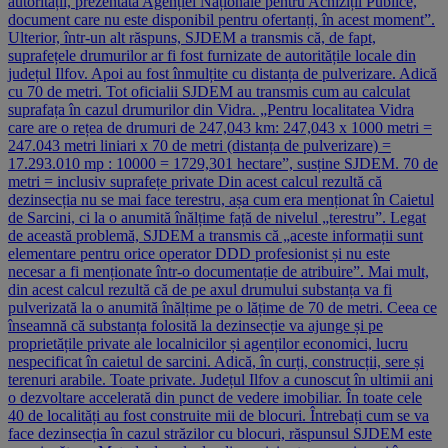
autorității, prezentată Agenției Naționale pentru Achiziții Publice,
document care nu este disponibil pentru ofertanți, în acest moment”.
Ulterior, într-un alt răspuns, SJDEM a transmis că, de fapt,
suprafețele drumurilor ar fi fost furnizate de autoritățile locale din
județul Ilfov. Apoi au fost înmulțite cu distanța de pulverizare. Adică
cu 70 de metri. Tot oficialii SJDEM au transmis cum au calculat
suprafața în cazul drumurilor din Vidra. „Pentru localitatea Vidra
care are o rețea de drumuri de 247,043 km: 247,043 x 1000 metri =
247.043 metri liniari x 70 de metri (distanța de pulverizare) =
17.293.010 mp : 10000 = 1729,301 hectare”, susține SJDEM. 70 de
metri = inclusiv suprafețe private Din acest calcul rezultă că
dezinsecția nu se mai face terestru, așa cum era menționat în Caietul
de Sarcini, ci la o anumită înălțime față de nivelul „terestru”. Legat
de această problemă, SJDEM a transmis că „aceste informații sunt
elementare pentru orice operator DDD profesionist și nu este
necesar a fi menționate într-o documentație de atribuire”. Mai mult,
din acest calcul rezultă că de pe axul drumului substanța va fi
pulverizată la o anumită înălțime pe o lățime de 70 de metri. Ceea ce
înseamnă că substanța folosită la dezinsecție va ajunge și pe
proprietățile private ale localnicilor și agenților economici, lucru
nespecificat în caietul de sarcini. Adică, în curți, construcții, sere și
terenuri arabile. Toate private. Județul Ilfov a cunoscut în ultimii ani
o dezvoltare accelerată din punct de vedere imobiliar. În toate cele
40 de localități au fost construite mii de blocuri. Întrebați cum se va
face dezinsecția în cazul străzilor cu blocuri, răspunsul SJDEM este