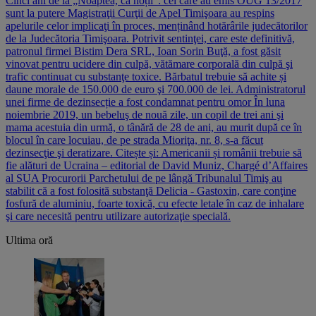
Cinci ani de la „Noaptea, ca hoții”: cei care au emis OUG 13/2017
sunt la putere Magistraţii Curţii de Apel Timişoara au respins
apelurile celor implicaţi în proces, menținând hotărârile judecătorilor
de la Judecătoria Timişoara. Potrivit sentinţei, care este definitivă,
patronul firmei Bistim Dera SRL, Ioan Sorin Buţă, a fost găsit
vinovat pentru ucidere din culpă, vătămare corporală din culpă şi
trafic continuat cu substanţe toxice. Bărbatul trebuie să achite și
daune morale de 150.000 de euro şi 700.000 de lei. Administratorul
unei firme de dezinsecție a fost condamnat pentru omor În luna
noiembrie 2019, un bebeluş de nouă zile, un copil de trei ani şi
mama acestuia din urmă, o tânără de 28 de ani, au murit după ce în
blocul în care locuiau, de pe strada Mioriţa, nr. 8, s-a făcut
dezinsecţie şi deratizare. Citește și: Americanii și românii trebuie să
fie alături de Ucraina – editorial de David Muniz, Chargé d’Affaires
al SUA Procurorii Parchetului de pe lângă Tribunalul Timiş au
stabilit că a fost folosită substanţă Delicia - Gastoxin, care conţine
fosfură de aluminiu, foarte toxică, cu efecte letale în caz de inhalare
şi care necesită pentru utilizare autorizaţie specială.
Ultima oră