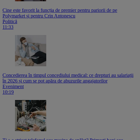
Cine este favorit la funcția de premier pentru pariorii de pe
Polymarket și pentru Crin Antonescu
Politică
11:33
Concedierea în timpul concediului medical: ce drepturi au salariații
în 2026 și cum se pot apăra de abuzurile angajatorilor
Eveniment
10:19