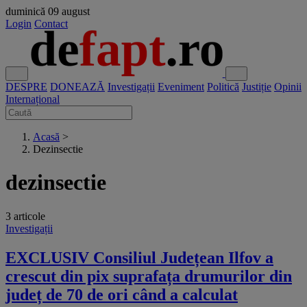
duminică
09 august
Login
Contact
DESPRE
DONEAZĂ
Investigații
Eveniment
Politică
Justiție
Opinii
Internațional
Acasă
>
Dezinsectie
dezinsectie
3 articole
Investigații
EXCLUSIV Consiliul Județean Ilfov a
crescut din pix suprafața drumurilor din
județ de 70 de ori când a calculat