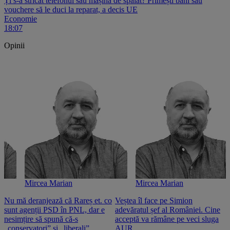
Ți s-a stricat telefonul sau mașina de spălat? Primești bani sau
vouchere să le duci la reparat, a decis UE
Economie
18:07
Opinii
Mircea Marian
Mircea Marian
Nu mă deranjează că Rareș et. co
Veștea îl face pe Simion
S
sunt agenții PSD în PNL, dar e
adevăratul șef al României. Cine
n
nesimțire să spună că-s
acceptă va rămâne pe veci sluga
o
„conservatori” și „liberali”
AUR