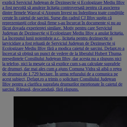
explică Serviciul Județean de Dezinsecție și Ecologizare Mediu Ilfov
a fost nevoită să anuleze licitația controversată pentru că asocierea
dintre firmele Wasval și Atopum Invest nu îndeplinea toate condițiile
cerute în caietul de sarcini. Surse din cadrul CJ Ilfov susțin că
reprezentanții celor două firme s-au încurcat în documente și nu au
făcut dovada experienței similare. Motiv pentru care Serviciul
Județean de Dezinsecție și Ecologizare Mediu Ilfov a anulat licitația.
La începutul lunii noiembrie a.c., licitația pentru dezinsecție și
larvicidare a fost reluată de Serviciul Județean de Dezinsecție și
Ecologizare Mediu Ilfov fără a modica caietul de sarcini. Defapt.ro a
încercat să obțină un punct de vedere de la liberalul Hubert Thuma,
președintele Consiliului Județean Ilfov, dar acesta nu a răspuns nici
la telefon, nici la mesaje ca să explice cum s-au calculate suprafele
de drumuri, dar mai ales cum a ajuns Comuna Vidra să aibă o rețea
de drumuri de 1.729 hectare. În urma refuzului de a comunica pe
acest subiect, Defapt.ro a trimis o solicitare Consiliului Județean
Ilfov pentru a clarifica suprafața drumurilor menționate în caietul de
sarcini. Rămasă, deocamdată, fără răspuns.