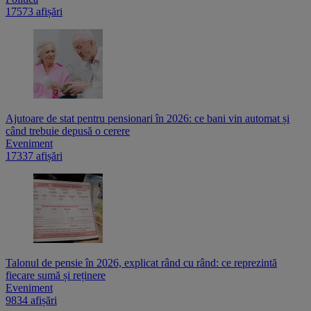
17573 afișări
Ajutoare de stat pentru pensionari în 2026: ce bani vin automat și
când trebuie depusă o cerere
Eveniment
17337 afișări
Talonul de pensie în 2026, explicat rând cu rând: ce reprezintă
fiecare sumă și reținere
Eveniment
9834 afișări