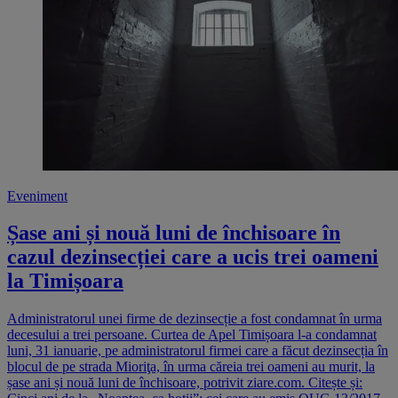
Eveniment
Șase ani și nouă luni de închisoare în
cazul dezinsecției care a ucis trei oameni
la Timișoara
Administratorul unei firme de dezinsecție a fost condamnat în urma
decesului a trei persoane. Curtea de Apel Timișoara l-a condamnat
luni, 31 ianuarie, pe administratorul firmei care a făcut dezinsecția în
blocul de pe strada Mioriţa, în urma căreia trei oameni au murit, la
șase ani și nouă luni de închisoare, potrivit ziare.com. Citește și: