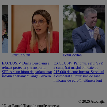
Petru Zoltan
Petru Zoltan
EXCLUSIV Diana Buzoianu a
EXCLUSIV Pahonțu, șeful SPP,
E
refuzat protecția și transportul
a cumpărat mașini blindate de
u
SPP. Are un birou de parlamentar
215.000 de euro bucata. Serviciul
c
într-un apartament lângă Guvern
a cumpărat autoturisme de șase
O
milioane de euro în ultimele luni
p
© 2026 Asociația
"Doar Fapte"
Toate drepturile rezervate