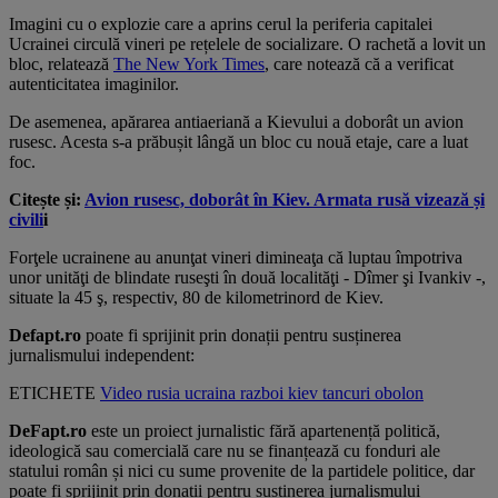
Imagini cu o explozie care a aprins cerul la periferia capitalei
Ucrainei circulă vineri pe rețelele de socializare. O rachetă a lovit un
bloc, relatează
The New York Times
, care notează că a verificat
autenticitatea imaginilor.
De asemenea, apărarea antiaeriană a Kievului a doborât un avion
rusesc. Acesta s-a prăbușit lângă un bloc cu nouă etaje, care a luat
foc.
Citește și:
Avion rusesc, doborât în Kiev. Armata rusă vizează și
civili
i
Forţele ucrainene au anunţat vineri dimineaţa că luptau împotriva
unor unităţi de blindate ruseşti în două localităţi - Dîmer şi Ivankiv -,
situate la 45 ş, respectiv, 80 de kilometrinord de Kiev.
Defapt.ro
poate fi sprijinit prin donații pentru susținerea
jurnalismului independent:
ETICHETE
Video
rusia
ucraina
razboi
kiev
tancuri
obolon
DeFapt.ro
este un proiect jurnalistic fără apartenență politică,
ideologică sau comercială care nu se finanțează cu fonduri ale
statului român și nici cu sume provenite de la partidele politice, dar
poate fi sprijinit prin donații pentru susținerea jurnalismului