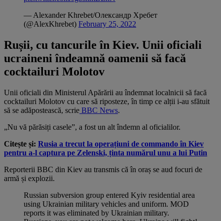
— Alexander Khrebet/Олександр Хребет
(@AlexKhrebet)
February 25, 2022
Rușii, cu tancurile în Kiev. Unii oficiali
ucraineni îndeamnă oamenii să facă
cocktailuri Molotov
Unii oficiali din Ministerul Apărării au îndemnat localnicii să facă
cocktailuri Molotov cu care să riposteze, în timp ce alții i-au sfătuit
să se adăpostească, scrie
BBC News
.
„Nu vă părăsiți casele”, a fost un alt îndemn al oficialilor.
Citește și:
Rusia a trecut la operațiuni de commando în Kiev
pentru a-l captura pe Zelenski, ținta numărul unu a lui Putin
Reporterii BBC din Kiev au transmis că în oraș se aud focuri de
armă și explozii.
Russian subversion group entered Kyiv residential area
using Ukrainian military vehicles and uniform. MOD
reports it was eliminated by Ukrainian military.