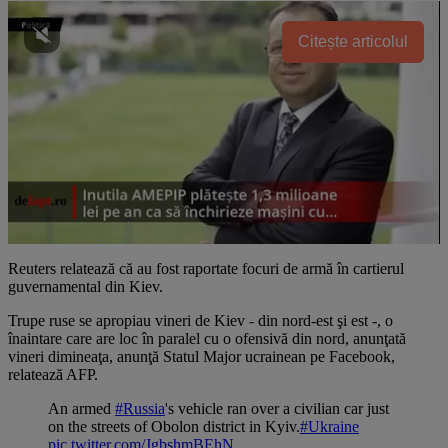
Citește articolul
Reuters relatează că au fost raportate focuri de armă în cartierul
guvernamental din Kiev.
Trupe ruse se apropiau vineri de Kiev - din nord-est şi est -, o
înaintare care are loc în paralel cu o ofensivă din nord, anunţată
vineri dimineaţa, anunţă Statul Major ucrainean pe Facebook,
relatează AFP.
An armed
#Russia
's vehicle ran over a civilian car just
on the streets of Obolon district in Kyiv.
#Ukraine
pic.twitter.com/JgbshmBEhN