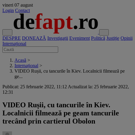
vineri
07 august
Login
Contact
DESPRE
DONEAZĂ
Investigații
Eveniment
Politică
Justiție
Opinii
Internațional
Acasă
>
Internațional
>
VIDEO Rușii, cu tancurile în Kiev. Localnicii filmează pe
ge...
Publicat: 25 februarie 2022, 11:12
Actualizat la: 25 februarie 2022,
12:31
VIDEO Rușii, cu tancurile în Kiev.
Localnicii filmează pe geam tancurile
trecând prin cartierul Obolon