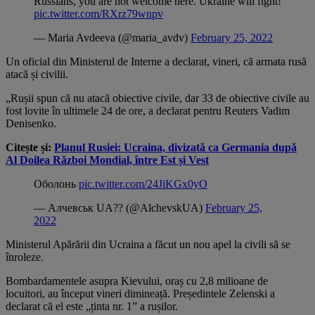
Russians, you are not welcome here. Ukraine will fight!
pic.twitter.com/RXrz79wnpv
— Maria Avdeeva (@maria_avdv)
February 25, 2022
Un oficial din Ministerul de Interne a declarat, vineri, că armata rusă
atacă și civilii.
„Rușii spun că nu atacă obiective civile, dar 33 de obiective civile au
fost lovite în ultimele 24 de ore, a declarat pentru Reuters Vadim
Denisenko.
Citește și:
Planul Rusiei: Ucraina, divizată ca Germania după
Al Doilea Război Mondial, între Est și Vest
Оболонь
pic.twitter.com/24JiKGx0yO
— Алчевськ UA?? (@AlchevskUA)
February 25,
2022
Ministerul Apărării din Ucraina a făcut un nou apel la civili să se
înroleze.
Bombardamentele asupra Kievului, oraș cu 2,8 milioane de
locuitori, au început vineri dimineață. Președintele Zelenski a
declarat că el este „ținta nr. 1” a rușilor.