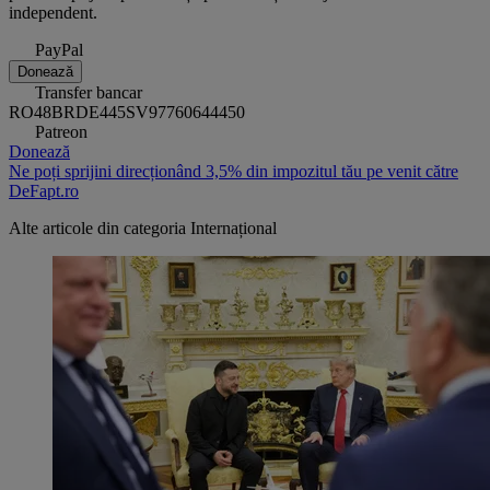
independent.
PayPal
Donează
Transfer bancar
RO48BRDE445SV97760644450
Patreon
Donează
Ne poți sprijini direcționând 3,5% din impozitul tău pe venit către
DeFapt.ro
Alte articole din categoria
Internațional