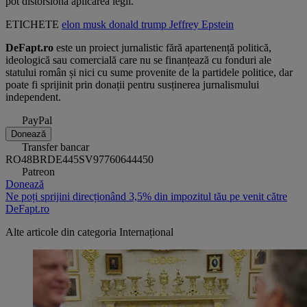
pot distorsiona aplicarea legii.
ETICHETE
elon musk
donald trump
Jeffrey Epstein
DeFapt.ro
este un proiect jurnalistic fără apartenență politică,
ideologică sau comercială care nu se finanțează cu fonduri ale
statului român și nici cu sume provenite de la partidele politice, dar
poate fi sprijinit prin donații pentru susținerea jurnalismului
independent.
PayPal
Donează
Transfer bancar
RO48BRDE445SV97760644450
Patreon
Donează
Ne poți sprijini direcționând 3,5% din impozitul tău pe venit către
DeFapt.ro
Alte articole din categoria
Internațional