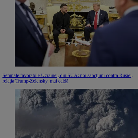
Semnale favorabile Ucrainei, din SUA: noi sancțiuni contra Rusiei,
relația Trump-Zelensky, mai caldă