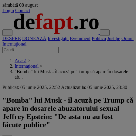
sâmbătă
08 august
Login
Contact
DESPRE
DONEAZĂ
Investigații
Eveniment
Politică
Justiție
Opinii
Internațional
Acasă
>
Internațional
>
"Bomba" lui Musk - îl acuză pe Trump că apare în dosarele
ab...
Publicat: 05 iunie 2025, 22:52
Actualizat la: 05 iunie 2025, 23:30
"Bomba" lui Musk - îl acuză pe Trump că
apare în dosarele abuzatorului sexual
Jeffrey Epstein: "De asta nu au fost
făcute publice"