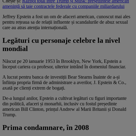
Citește și:
Război total între Trump și Musk: președintele american
amenință să taie contractele federale cu companiile miliardarului
Jeffrey Epstein a fost un om de afaceri american, cunoscut mai ales
pentru rețeaua sa de relații influente și scandalurile de abuz sexual
care au atras atenția internațională.
Legături cu personaje celebre la nivel
mondial
Născut pe 20 ianuarie 1953 în Brooklyn, New York, Epstein a
început cariera ca profesor, ulterior intrând în domeniul financiar.
A lucrat pentru banca de investiții Bear Stearns înainte de a-și
înființa propria firmă de administrare a averilor, J. Epstein & Co.,
axată pe clienți extrem de bogați.
De-a lungul anilor, Epstein a cultivat legături cu figuri importante
din politică, afaceri și monarhii, inclusiv cu fostul președinte
american Bill Clinton, prințul Andrew al Marii Britanii și Donald
Trump.
Prima condamnare, în 2008