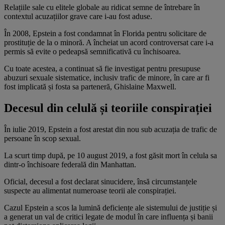
Relațiile sale cu elitele globale au ridicat semne de întrebare în
contextul acuzațiilor grave care i-au fost aduse.
În 2008, Epstein a fost condamnat în Florida pentru solicitare de
prostituție de la o minoră. A încheiat un acord controversat care i-a
permis să evite o pedeapsă semnificativă cu închisoarea.
Cu toate acestea, a continuat să fie investigat pentru presupuse
abuzuri sexuale sistematice, inclusiv trafic de minore, în care ar fi
fost implicată și fosta sa parteneră, Ghislaine Maxwell.
Decesul din celulă și teoriile conspirației
În iulie 2019, Epstein a fost arestat din nou sub acuzația de trafic de
persoane în scop sexual.
La scurt timp după, pe 10 august 2019, a fost găsit mort în celula sa
dintr-o închisoare federală din Manhattan.
Oficial, decesul a fost declarat sinucidere, însă circumstanțele
suspecte au alimentat numeroase teorii ale conspirației.
Cazul Epstein a scos la lumină deficiențe ale sistemului de justiție și
a generat un val de critici legate de modul în care influența și banii