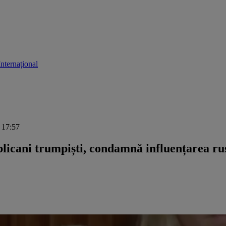
Internațional
, 17:57
ublicani trumpiști, condamnă influențarea r