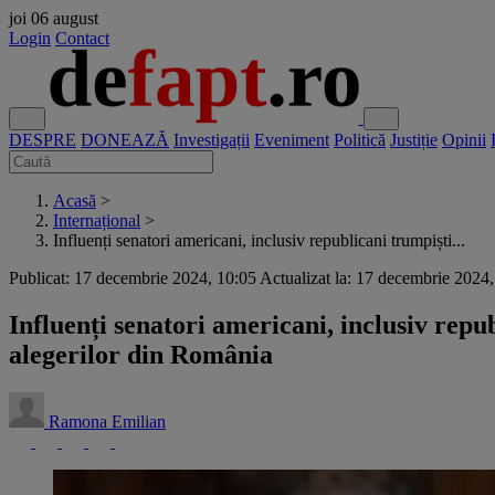
joi
06 august
Login
Contact
DESPRE
DONEAZĂ
Investigații
Eveniment
Politică
Justiție
Opinii
Acasă
>
Internațional
>
Influenți senatori americani, inclusiv republicani trumpiști...
Publicat: 17 decembrie 2024, 10:05
Actualizat la: 17 decembrie 2024
Influenți senatori americani, inclusiv rep
alegerilor din România
Ramona Emilian