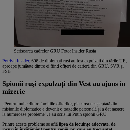
Scrisoarea cadrelor GRU Foto: Insider Rusia
Potrivit Insider,
698 de diplomați ruși au fost expulzați din țările UE,
aproape jumătate dintre ei fiind ofițeri de carieră din GRU, SVR și
FSB
Spionii ruși expulzați din Vest au ajuns în
mizerie
„Pentru multe dintre familiile ofițerilor, plecarea neașteptată din
misiunile diplomatice a devenit o tragedie personală și a dat naștere
la numeroase probleme", i-au scris lui Putin spionii GRU.
Printre aceste probleme se află
lipsa de locuințe adecvate, de
locuri în învățământ pentru copiii lor, care au frecventat