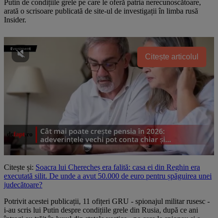
Putin de condițiile grele pe care le oferă patria nerecunoscătoare,
arată o scrisoare publicată de site-ul de investigații în limba rusă
Insider.
Citește articolul
Citește și:
Soacra lui Cherecheș era falită: casa ei din Reghin era
executată silit. De unde a avut 50.000 de euro pentru șpăguirea unei
judecătoare?
Potrivit acestei publicații, 11 ofițeri GRU - spionajul militar rusesc -
i-au scris lui Putin despre condițiile grele din Rusia, după ce ani