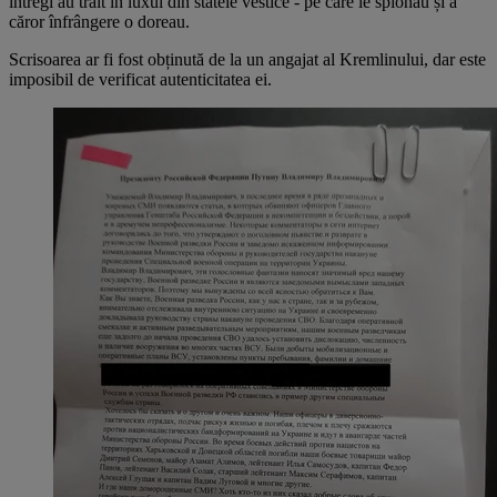
întregi au trăit în luxul din statele vestice - pe care le spionau și a
căror înfrângere o doreau.
Scrisoarea ar fi fost obținută de la un angajat al Kremlinului, dar este
imposibil de verificat autenticitatea ei.