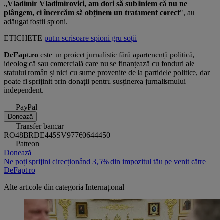
„
Vladimir Vladimirovici, am dori să subliniem că nu ne
plângem, ci încercăm să obținem un tratament corect
", au
adăugat foștii spioni.
ETICHETE
putin
scrisoare
spioni
gru
soții
DeFapt.ro
este un proiect jurnalistic fără apartenență politică,
ideologică sau comercială care nu se finanțează cu fonduri ale
statului român și nici cu sume provenite de la partidele politice, dar
poate fi sprijinit prin donații pentru susținerea jurnalismului
independent.
PayPal
Donează
Transfer bancar
RO48BRDE445SV97760644450
Patreon
Donează
Ne poți sprijini direcționând 3,5% din impozitul tău pe venit către
DeFapt.ro
Alte articole din categoria
Internațional