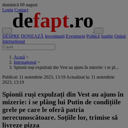
duminică
09 august
Login
Contact
DESPRE
DONEAZĂ
Investigații
Eveniment
Politică
Justiție
Opinii
Internațional
Acasă
>
Internațional
>
Spionii ruși expulzați din Vest au ajuns în mizerie: i se pl...
Publicat: 11 noiembrie 2023, 13:19
Actualizat la: 11 noiembrie
2023, 13:19
Spionii ruși expulzați din Vest au ajuns în
mizerie: i se plâng lui Putin de condițiile
grele pe care le oferă patria
nerecunoscătoare. Soțiile lor, trimise să
livreze pizza