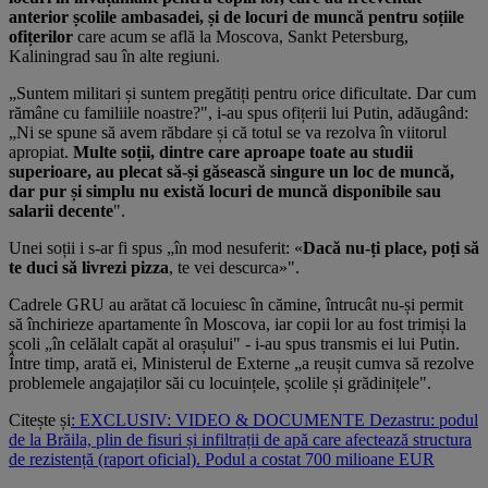
anterior școlile ambasadei, și de locuri de muncă pentru soțiile
ofițerilor
care acum se află la Moscova, Sankt Petersburg,
Kaliningrad sau în alte regiuni.
„Suntem militari și suntem pregătiți pentru orice dificultate. Dar cum
rămâne cu familiile noastre?", i-au spus ofițerii lui Putin, adăugând:
„Ni se spune să avem răbdare și că totul se va rezolva în viitorul
apropiat.
Multe soții, dintre care aproape toate au studii
superioare, au plecat să-și găsească singure un loc de muncă,
dar pur și simplu nu există locuri de muncă disponibile sau
salarii decente
".
Unei soții i s-ar fi spus „în mod nesuferit: «
Dacă nu-ți place, poți să
te duci să livrezi pizza
, te vei descurca»".
Cadrele GRU au arătat că locuiesc în cămine, întrucât nu-și permit
să închirieze apartamente în Moscova, iar copii lor au fost trimiși la
școli „în celălalt capăt al orașului" - i-au spus transmis ei lui Putin.
Între timp, arată ei, Ministerul de Externe „a reușit cumva să rezolve
problemele angajaților săi cu locuințele, școlile și grădinițele".
Citește și
: EXCLUSIV: VIDEO & DOCUMENTE Dezastru: podul
de la Brăila, plin de fisuri și infiltrații de apă care afectează structura
de rezistență (raport oficial). Podul a costat 700 milioane EUR