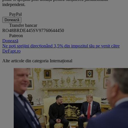
independent.
PayPal
Donează
Transfer bancar
RO48BRDE445SV97760644450
Patreon
Donează
Ne poți sprijini direcționând 3,5% din impozitul tău pe venit către
DeFapt.ro
Alte articole din categoria
Internațional