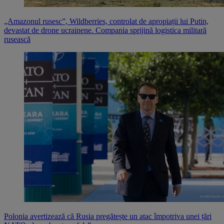
„Amazonul rusesc”, Wildberries, controlat de apropiații lui Putin,
devastat de drone ucrainene. Compania sprijină logistica militară
rusească
Polonia avertizează că Rusia pregătește un atac împotriva unei țări