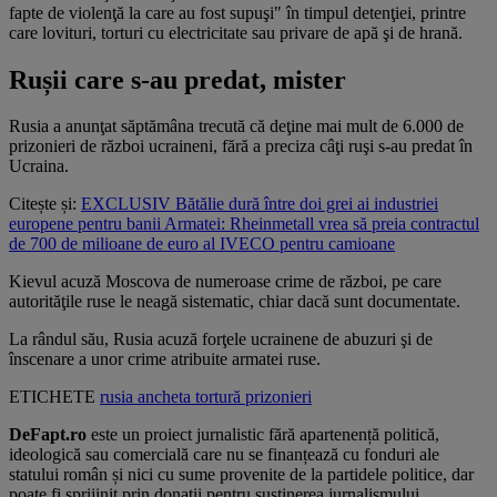
fapte de violenţă la care au fost supuşi" în timpul detenţiei, printre
care lovituri, torturi cu electricitate sau privare de apă şi de hrană.
Rușii care s-au predat, mister
Rusia a anunţat săptămâna trecută că deţine mai mult de 6.000 de
prizonieri de război ucraineni, fără a preciza câţi ruşi s-au predat în
Ucraina.
Citește și:
EXCLUSIV Bătălie dură între doi grei ai industriei
europene pentru banii Armatei: Rheinmetall vrea să preia contractul
de 700 de milioane de euro al IVECO pentru camioane
Kievul acuză Moscova de numeroase crime de război, pe care
autorităţile ruse le neagă sistematic, chiar dacă sunt documentate.
La rândul său, Rusia acuză forţele ucrainene de abuzuri şi de
înscenare a unor crime atribuite armatei ruse.
ETICHETE
rusia
ancheta
tortură
prizonieri
DeFapt.ro
este un proiect jurnalistic fără apartenență politică,
ideologică sau comercială care nu se finanțează cu fonduri ale
statului român și nici cu sume provenite de la partidele politice, dar
poate fi sprijinit prin donații pentru susținerea jurnalismului