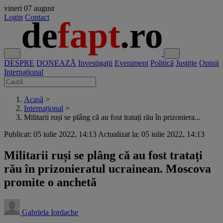
vineri
07 august
Login
Contact
DESPRE
DONEAZĂ
Investigații
Eveniment
Politică
Justiție
Opinii
Internațional
Acasă
>
Internațional
>
Militarii ruși se plâng că au fost tratați rău în prizoniera...
Publicat: 05 iulie 2022, 14:13
Actualizat la: 05 iulie 2022, 14:13
Militarii ruși se plâng că au fost tratați
rău în prizonieratul ucrainean. Moscova
promite o anchetă
Gabriela Iordache