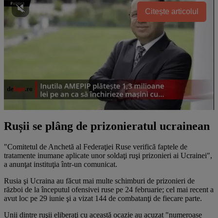
Citește articolul
Rușii se plâng de prizonieratul ucrainean
"Comitetul de Anchetă al Federaţiei Ruse verifică faptele de
tratamente inumane aplicate unor soldaţi ruşi prizonieri ai Ucrainei",
a anunţat instituţia într-un comunicat.
Rusia şi Ucraina au făcut mai multe schimburi de prizonieri de
război de la începutul ofensivei ruse pe 24 februarie; cel mai recent a
avut loc pe 29 iunie şi a vizat 144 de combatanţi de fiecare parte.
Unii dintre ruşii eliberaţi cu această ocazie au acuzat "numeroase