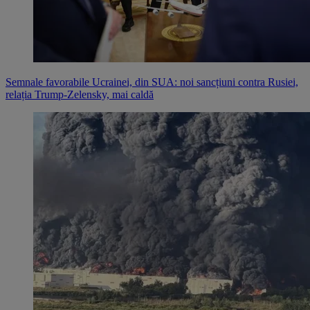
Semnale favorabile Ucrainei, din SUA: noi sancțiuni contra Rusiei,
relația Trump-Zelensky, mai caldă