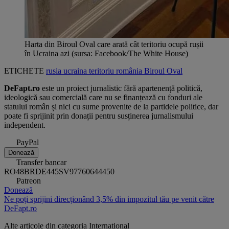
Harta din Biroul Oval care arată cât teritoriu ocupă rușii
în Ucraina azi (sursa: Facebook/The White House)
ETICHETE
rusia
ucraina
teritoriu
românia
Biroul Oval
DeFapt.ro
este un proiect jurnalistic fără apartenență politică,
ideologică sau comercială care nu se finanțează cu fonduri ale
statului român și nici cu sume provenite de la partidele politice, dar
poate fi sprijinit prin donații pentru susținerea jurnalismului
independent.
PayPal
Donează
Transfer bancar
RO48BRDE445SV97760644450
Patreon
Donează
Ne poți sprijini direcționând 3,5% din impozitul tău pe venit către
DeFapt.ro
Alte articole din categoria
Internațional