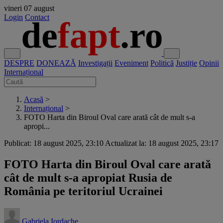
vineri
07 august
Login
Contact
DESPRE
DONEAZĂ
Investigații
Eveniment
Politică
Justiție
Opinii
Internațional
Acasă
>
Internațional
>
FOTO Harta din Biroul Oval care arată cât de mult s-a
apropi...
Publicat: 18 august 2025, 23:10
Actualizat la: 18 august 2025, 23:17
FOTO Harta din Biroul Oval care arată
cât de mult s-a apropiat Rusia de
România pe teritoriul Ucrainei
Gabriela Iordache