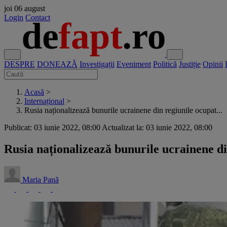
joi
06 august
Login
Contact
DESPRE
DONEAZĂ
Investigații
Eveniment
Politică
Justiție
Opinii
Acasă
>
Internațional
>
Rusia naționalizează bunurile ucrainene din regiunile ocupat...
Publicat: 03 iunie 2022, 08:00
Actualizat la: 03 iunie 2022, 08:00
Rusia naționalizează bunurile ucrainene d
Maria Pană