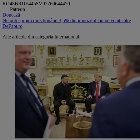
RO48BRDE445SV97760644450
Patreon
Donează
Ne poți sprijini direcționând 3,5% din impozitul tău pe venit către
DeFapt.ro
Alte articole din categoria
Internațional