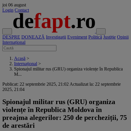
joi
06 august
Login
Contact
DESPRE
DONEAZĂ
Investigații
Eveniment
Politică
Justiție
Opinii
Internațional
Acasă
>
Internațional
>
Spionajul militar rus (GRU) organiza violențe în Republica
M...
Publicat: 22 septembrie 2025, 21:02
Actualizat la: 22 septembrie
2025, 21:04
Spionajul militar rus (GRU) organiza
violențe în Republica Moldova în
preajma alegerilor: 250 de percheziții, 75
de arestări