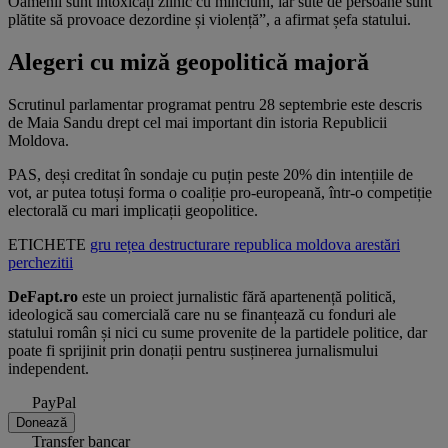
Oamenii sunt intoxicați zilnic cu minciuni, iar sute de persoane sunt
plătite să provoace dezordine și violență”, a afirmat șefa statului.
Alegeri cu miză geopolitică majoră
Scrutinul parlamentar programat pentru 28 septembrie este descris
de Maia Sandu drept cel mai important din istoria Republicii
Moldova.
PAS, deși creditat în sondaje cu puțin peste 20% din intențiile de
vot, ar putea totuși forma o coaliție pro-europeană, într-o competiție
electorală cu mari implicații geopolitice.
ETICHETE
gru
rețea
destructurare
republica moldova
arestări
perchezitii
DeFapt.ro
este un proiect jurnalistic fără apartenență politică,
ideologică sau comercială care nu se finanțează cu fonduri ale
statului român și nici cu sume provenite de la partidele politice, dar
poate fi sprijinit prin donații pentru susținerea jurnalismului
independent.
PayPal
Donează
Transfer bancar