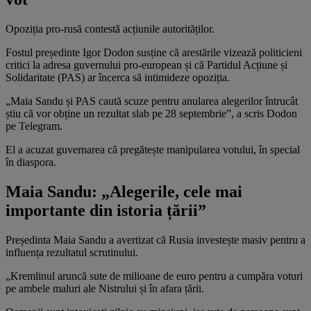
Opoziția pro-rusă contestă acțiunile autorităților.
Fostul președinte Igor Dodon susține că arestările vizează politicieni
critici la adresa guvernului pro-european și că Partidul Acțiune și
Solidaritate (PAS) ar încerca să intimideze opoziția.
„Maia Sandu și PAS caută scuze pentru anularea alegerilor întrucât
știu că vor obține un rezultat slab pe 28 septembrie”, a scris Dodon
pe Telegram.
El a acuzat guvernarea că pregătește manipularea votului, în special
în diaspora.
Maia Sandu: „Alegerile, cele mai
importante din istoria țării”
Președinta Maia Sandu a avertizat că Rusia investește masiv pentru a
influența rezultatul scrutinului.
„Kremlinul aruncă sute de milioane de euro pentru a cumpăra voturi
pe ambele maluri ale Nistrului și în afara țării.