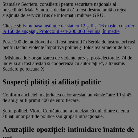
Stanislav Secrieru, consilierul pentru securitate națională al
președintei Maia Sandu, a declarat că a fost destructurată o rețea
susținută de serviciul rus de informații militare GRU.
Citește și:
Fabuloasa instituție de stat cu 12 șefi și 16 mașini cu șofer
la 160 de angajați. Protocolul este 200.000 lei/lună, în medie
Peste 100 de moldoveni ar fi fost instruiți în Serbia de instructori ruși
pentru tactici violente împotriva poliției și folosirea armelor de foc.
„Misiunea lor: organizarea de violențe pre- și post-electorale. 74 de
indivizi au fost arestați și cooperează cu autoritățile”, a transmis
Secrieru pe rețeaua X.
Suspecți plătiți și afiliați politic
Conform anchetei, majoritatea celor arestați au vârste între 19 și 45
de ani și ar fi primit 400 de euro fiecare.
Șeful poliției, Viorel Cernăuțeanu, a precizat că unii dintre ei erau
afiliați unor partide politice sau grupări infracționale.
Acuzațiile opoziției: intimidare înainte de
vot