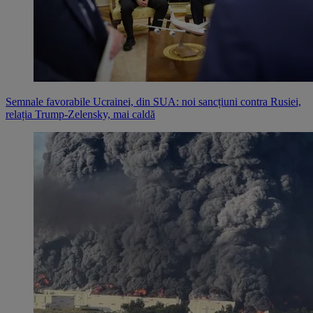
Semnale favorabile Ucrainei, din SUA: noi sancțiuni contra Rusiei,
relația Trump-Zelensky, mai caldă