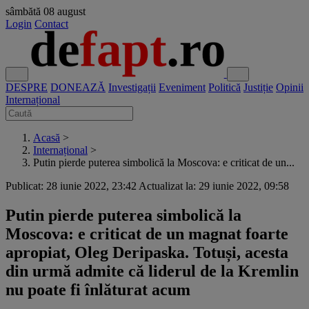
sâmbătă
08 august
Login
Contact
DESPRE
DONEAZĂ
Investigații
Eveniment
Politică
Justiție
Opinii
Internațional
Acasă
>
Internațional
>
Putin pierde puterea simbolică la Moscova: e criticat de un...
Publicat: 28 iunie 2022, 23:42
Actualizat la: 29 iunie 2022, 09:58
Putin pierde puterea simbolică la
Moscova: e criticat de un magnat foarte
apropiat, Oleg Deripaska. Totuși, acesta
din urmă admite că liderul de la Kremlin
nu poate fi înlăturat acum