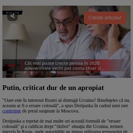
Citește articolul
Putin, criticat dur de un apropiat
"Oare este în interesul Rusiei să distrugă Ucraina? Bineînţeles că nu,
aceasta ar fi o eroare colosală", a spus Deripaska în cadrul unei rare
conferinţe
de presă susţinute la Moscova.
Deripaska a repetat de mai multe ori această formulă de "eroare
colosală" şi a calificat drept "război" situaţia din Ucraina, termen
interzis în Rusia, unde autorităţile au impus utilizarea termenului de