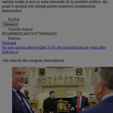
statului român și nici cu sume provenite de la partidele politice, dar
poate fi sprijinit prin donații pentru susținerea jurnalismului
independent.
PayPal
Donează
Transfer bancar
RO48BRDE445SV97760644450
Patreon
Donează
Ne poți sprijini direcționând 3,5% din impozitul tău pe venit către
DeFapt.ro
Alte articole din categoria
Internațional