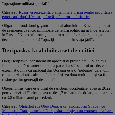
"operaţiune militară specială".
Citește și:
Rusia va reprezenta o amenințare uriașă pentru securitatea
europeană după Ucraina, afirmă șeful armatei britanice
Oligarhul, fondatorul gigantului rus al aluminiului Rusal, a apreciat
de asemenea că nicio schimbare de regim politic nu ar fi de aşteptat
în Rusia. "Nu există potenţial pentru o schimbare de regim", a
declarat el, apreciind că "opoziţia s-a retras in viaţa ţării".
Deripaska, la al doilea set de critici
Oleg Deripaska, considerat un apropiat al preşedintelui Vladimir
Putin, a mai făcut anterior apel la pace. La sfârşitul lui martie, el şi-a
exprimat opinia că războiul din Ucraina este o "nebunie" care, din
cauza poziţiei radicale a ambelor părţi, va dura mult timp şi va fi o
ruşine pentru generaţii de acum înainte.
Oligarhul rus, care este vizat de sancţiuni occidentale, avea în 2022,
potrivit revistei Forbes, o avere de 1,7 miliarde de dolari, comparativ
cu 3,8 miliarde anul precedent.
Citește și:
Oligarhul rus Oleg Deripaska, asociat prin Strabag cu
Ministerul Transporturilor. Deripaska a câștigat un contract și la baza