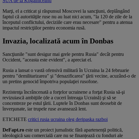
SUA de la Kogălniceanu
Marţi, el a criticat şi răspunsul Moscovei la sancţiuni, deplângând
faptul că autorităţile ruse nu au luat nici acum, "la 120 de zile de la
începutul conflictului, deciziile care erau necesare" pentru a atenua
impactul restricţiilor pentru economia rusă.
Invazia, localizată acum în Donbas
Sancţiunile "sunt desigur mai grele pentru Rusia" decât pentru
Occident, "aceasta este evident", a apreciat el.
Rusia a lansat o vastă ofensivă militară în Ucraina la 24 februarie
pentru "demilitarizarea" şi "denazificarea" ţării vecine, acuzând-o de
un pretins genocid împotriva populaţiei rusofone.
Rezistenţa încrâncenată a forţelor ucrainene a forţat Rusia să-şi
revizuiască ambiţiile (de a cuceri întreaga Ucraină) şi să se
concentreze pe estul ţării. Luptele în Donbas sunt deosebit de
înverşunate, iar trupele ruse avansează lent.
ETICHETE
critici
rusia
ucraina
oleg deripaska
razboi
DeFapt.ro
este un proiect jurnalistic fără apartenență politică,
ideologică sau comercială care nu se finanțează cu fonduri ale