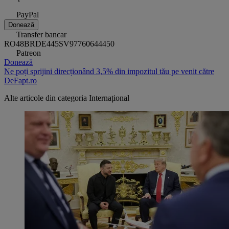
PayPal
Donează
Transfer bancar
RO48BRDE445SV97760644450
Patreon
Donează
Ne poți sprijini direcționând 3,5% din impozitul tău pe venit către
DeFapt.ro
Alte articole din categoria
Internațional