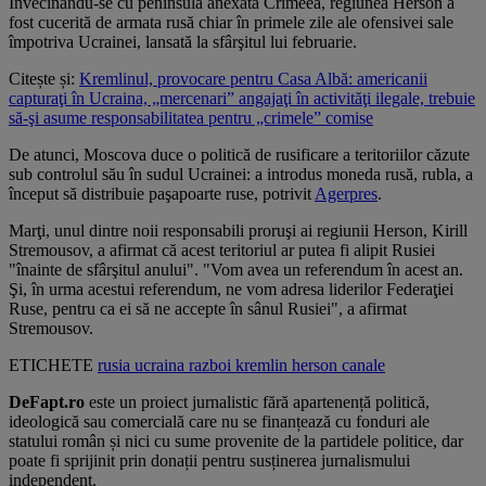
Învecinându-se cu peninsula anexată Crimeea, regiunea Herson a
fost cucerită de armata rusă chiar în primele zile ale ofensivei sale
împotriva Ucrainei, lansată la sfârşitul lui februarie.
Citește și:
Kremlinul, provocare pentru Casa Albă: americanii
capturaţi în Ucraina, „mercenari” angajaţi în activităţi ilegale, trebuie
să-şi asume responsabilitatea pentru „crimele” comise
De atunci, Moscova duce o politică de rusificare a teritoriilor căzute
sub controlul său în sudul Ucrainei: a introdus moneda rusă, rubla, a
început să distribuie paşapoarte ruse, potrivit
Agerpres
.
Marţi, unul dintre noii responsabili proruşi ai regiunii Herson, Kirill
Stremousov, a afirmat că acest teritoriul ar putea fi alipit Rusiei
"înainte de sfârşitul anului". "Vom avea un referendum în acest an.
Şi, în urma acestui referendum, ne vom adresa liderilor Federaţiei
Ruse, pentru ca ei să ne accepte în sânul Rusiei", a afirmat
Stremousov.
ETICHETE
rusia
ucraina
razboi
kremlin
herson
canale
DeFapt.ro
este un proiect jurnalistic fără apartenență politică,
ideologică sau comercială care nu se finanțează cu fonduri ale
statului român și nici cu sume provenite de la partidele politice, dar
poate fi sprijinit prin donații pentru susținerea jurnalismului
independent.