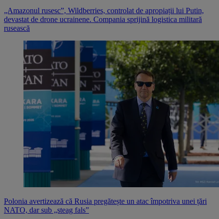
„Amazonul rusesc”, Wildberries, controlat de apropiații lui Putin,
devastat de drone ucrainene. Compania sprijină logistica militară
rusească
Polonia avertizează că Rusia pregătește un atac împotriva unei țări
NATO, dar sub „steag fals”