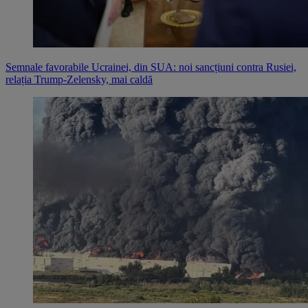
Semnale favorabile Ucrainei, din SUA: noi sancțiuni contra Rusiei,
relația Trump-Zelensky, mai caldă