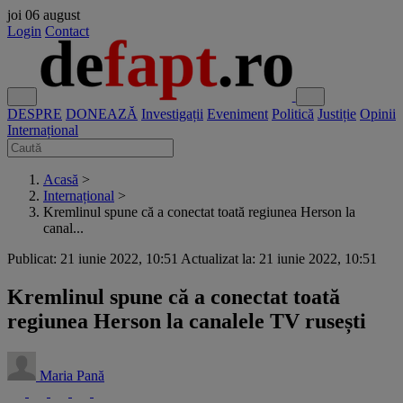
joi
06 august
Login
Contact
DESPRE
DONEAZĂ
Investigații
Eveniment
Politică
Justiție
Opinii
Internațional
Acasă
>
Internațional
>
Kremlinul spune că a conectat toată regiunea Herson la
canal...
Publicat: 21 iunie 2022, 10:51
Actualizat la: 21 iunie 2022, 10:51
Kremlinul spune că a conectat toată
regiunea Herson la canalele TV rusești
Maria Pană