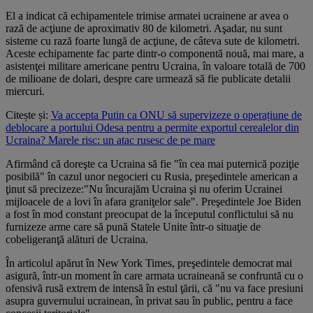
El a indicat că echipamentele trimise armatei ucrainene ar avea o
rază de acţiune de aproximativ 80 de kilometri. Aşadar, nu sunt
sisteme cu rază foarte lungă de acţiune, de câteva sute de kilometri.
Aceste echipamente fac parte dintr-o componentă nouă, mai mare, a
asistenţei militare americane pentru Ucraina, în valoare totală de 700
de milioane de dolari, despre care urmează să fie publicate detalii
miercuri.
Citește și:
Va accepta Putin ca ONU să supervizeze o operațiune de
deblocare a portului Odesa pentru a permite exportul cerealelor din
Ucraina? Marele risc: un atac rusesc de pe mare
Afirmând că doreşte ca Ucraina să fie "în cea mai puternică poziţie
posibilă" în cazul unor negocieri cu Rusia, preşedintele american a
ţinut să precizeze:"Nu încurajăm Ucraina şi nu oferim Ucrainei
mijloacele de a lovi în afara graniţelor sale". Preşedintele Joe Biden
a fost în mod constant preocupat de la începutul conflictului să nu
furnizeze arme care să pună Statele Unite într-o situaţie de
cobeligeranţă alături de Ucraina.
În articolul apărut în New York Times, preşedintele democrat mai
asigură, într-un moment în care armata ucraineană se confruntă cu o
ofensivă rusă extrem de intensă în estul ţării, că "nu va face presiuni
asupra guvernului ucrainean, în privat sau în public, pentru a face