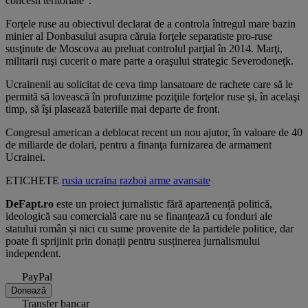
concesii teritoriale".
Forţele ruse au obiectivul declarat de a controla întregul mare bazin
minier al Donbasului asupra căruia forţele separatiste pro-ruse
susţinute de Moscova au preluat controlul parţial în 2014. Marţi,
militarii ruşi cucerit o mare parte a oraşului strategic Severodoneţk.
Ucrainenii au solicitat de ceva timp lansatoare de rachete care să le
permită să lovească în profunzime poziţiile forţelor ruse şi, în acelaşi
timp, să îşi plasează bateriile mai departe de front.
Congresul american a deblocat recent un nou ajutor, în valoare de 40
de miliarde de dolari, pentru a finanţa furnizarea de armament
Ucrainei.
ETICHETE
rusia
ucraina
razboi
arme
avansate
DeFapt.ro
este un proiect jurnalistic fără apartenență politică,
ideologică sau comercială care nu se finanțează cu fonduri ale
statului român și nici cu sume provenite de la partidele politice, dar
poate fi sprijinit prin donații pentru susținerea jurnalismului
independent.
PayPal
Donează
Transfer bancar