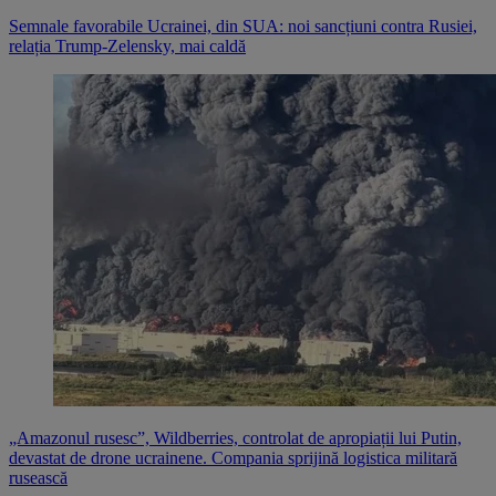
Semnale favorabile Ucrainei, din SUA: noi sancțiuni contra Rusiei,
relația Trump-Zelensky, mai caldă
„Amazonul rusesc”, Wildberries, controlat de apropiații lui Putin,
devastat de drone ucrainene. Compania sprijină logistica militară
rusească