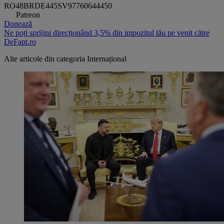
RO48BRDE445SV97760644450
Patreon
Donează
Ne poți sprijini direcționând 3,5% din impozitul tău pe venit către
DeFapt.ro
Alte articole din categoria
Internațional