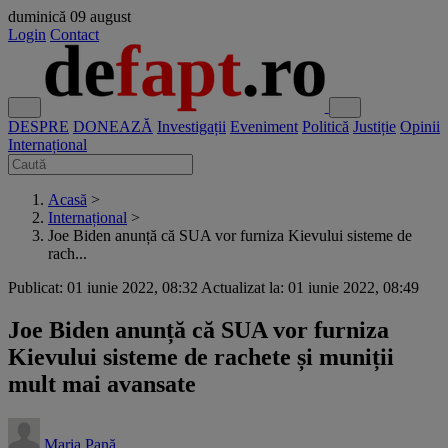
duminică
09 august
Login
Contact
DESPRE
DONEAZĂ
Investigații
Eveniment
Politică
Justiție
Opinii
Internațional
Acasă
>
Internațional
>
Joe Biden anunță că SUA vor furniza Kievului sisteme de
rach...
Publicat: 01 iunie 2022, 08:32
Actualizat la: 01 iunie 2022, 08:49
Joe Biden anunță că SUA vor furniza
Kievului sisteme de rachete și muniții
mult mai avansate
Maria Pană