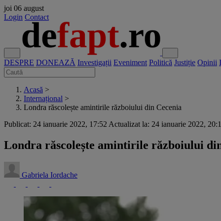
joi
06 august
Login
Contact
DESPRE
DONEAZĂ
Investigații
Eveniment
Politică
Justiție
Opinii
Acasă
>
Internațional
>
Londra răscolește amintirile războiului din Cecenia
Publicat: 24 ianuarie 2022, 17:52
Actualizat la: 24 ianuarie 2022, 20:
Londra răscolește amintirile războiului di
Gabriela Iordache