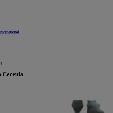
Internațional
14
n Cecenia