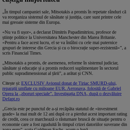
„În timpul campaniei sale, Mitsotakis a promis în repetate rânduri că
va reorganiza sistemul de sănătate și justiția, care sunt printre cele
mai greoaie sisteme din Europa.
«Nu va fi ușor», a declarat Dimitris Papadimitriou, profesor de
științe politice la Universitatea Manchester din Marea Britanie.
«Pentru a face acest lucru, el se va întâlni cu cele mai puternice
grupuri de interese din Grecia și cu o birocrație super-rezistentă»”, a
scris Financial Times.
„Mitsotakis a promis, de asemenea, reforme în sistemul judiciar,
sănătate și educație și a promis reduceri suplimentare în sectorul
public supradimensionat al țării”, a arătat și CNN.
Citește și:
EXCLUSIV Avionul donat de Țiriac SMURD-ului,
reparații umflate cu milioane EUR. Aeronava, folosită de Gabriel
Oprea la „zboruri speciale”. Investigația DNA, după o dezvăluire
Defapt.ro
„Grecia este pe punctul de a-și recăpăta statutul de «investment
grade» la mai mult de 12 ani după ce a pierdut acest important rating
de credit, ceea ce marchează o răsturnare bruscă de situație pentru o
economie care a fost zguduită în timpul crizei datoriilor suverane din
zona euro”, scria Goldman Sachs, acum o lună.