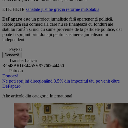
ETICHETE
sanatate
justitie
grecia
reforme
mitsotakis
DeFapt.ro
este un proiect jurnalistic fără apartenență politică,
ideologică sau comercială care nu se finanțează cu fonduri ale
statului român și nici cu sume provenite de la partidele politice, dar
poate fi sprijinit prin donații pentru susținerea jurnalismului
independent.
PayPal
Donează
Transfer bancar
RO48BRDE445SV97760644450
Patreon
Donează
Ne poți sprijini direcționând 3,5% din impozitul tău pe venit către
DeFapt.ro
Alte articole din categoria
Internațional