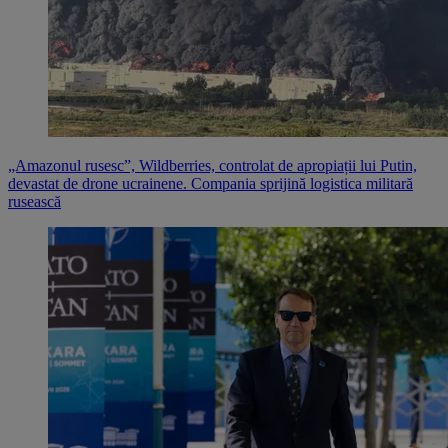
„Amazonul rusesc”, Wildberries, controlat de apropiații lui Putin,
devastat de drone ucrainene. Compania sprijină logistica militară
rusească