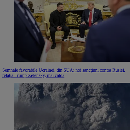
Semnale favorabile Ucrainei, din SUA: noi sancțiuni contra Rusiei,
relația Trump-Zelensky, mai caldă