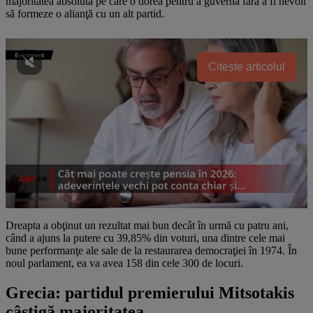
majoritatea absolută pe care o dorea pentru a guverna fără a fi nevoit
să formeze o alianţă cu un alt partid.
Citește articolul
Dreapta a obţinut un rezultat mai bun decât în urmă cu patru ani,
când a ajuns la putere cu 39,85% din voturi, una dintre cele mai
bune performanţe ale sale de la restaurarea democraţiei în 1974. În
noul parlament, ea va avea 158 din cele 300 de locuri.
Grecia: partidul premierului Mitsotakis
câștigă majoritatea