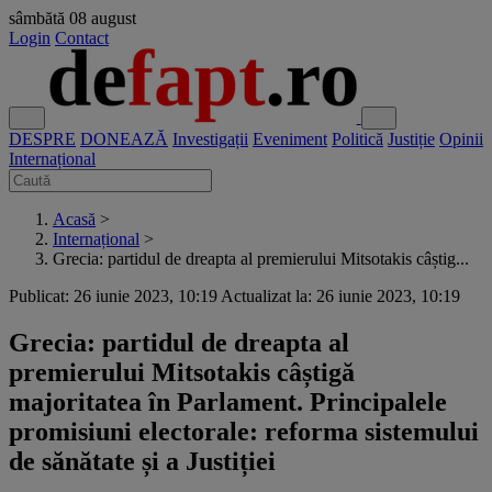
sâmbătă
08 august
Login
Contact
DESPRE
DONEAZĂ
Investigații
Eveniment
Politică
Justiție
Opinii
Internațional
Acasă
>
Internațional
>
Grecia: partidul de dreapta al premierului Mitsotakis câștig...
Publicat: 26 iunie 2023, 10:19
Actualizat la: 26 iunie 2023, 10:19
Grecia: partidul de dreapta al
premierului Mitsotakis câștigă
majoritatea în Parlament. Principalele
promisiuni electorale: reforma sistemului
de sănătate și a Justiției