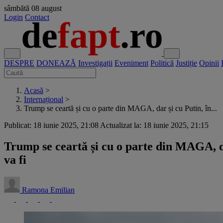
sâmbătă
08 august
Login
Contact
DESPRE
DONEAZĂ
Investigații
Eveniment
Politică
Justiție
Opinii
Acasă
>
Internațional
>
Trump se ceartă și cu o parte din MAGA, dar și cu Putin, în...
Publicat: 18 iunie 2025, 21:08
Actualizat la: 18 iunie 2025, 21:15
Trump se ceartă și cu o parte din MAGA, da
va fi
Ramona Emilian