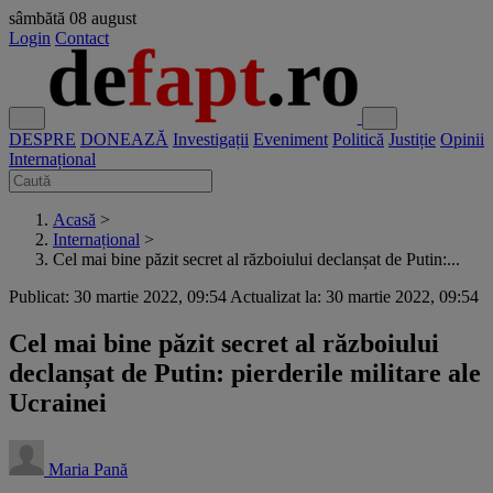
sâmbătă
08 august
Login
Contact
DESPRE
DONEAZĂ
Investigații
Eveniment
Politică
Justiție
Opinii
Internațional
Acasă
>
Internațional
>
Cel mai bine păzit secret al războiului declanșat de Putin:...
Publicat: 30 martie 2022, 09:54
Actualizat la: 30 martie 2022, 09:54
Cel mai bine păzit secret al războiului
declanșat de Putin: pierderile militare ale
Ucrainei
Maria Pană