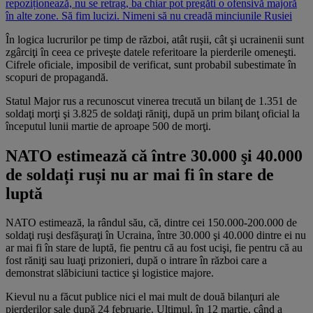
repoziționează, nu se retrag, ba chiar pot pregăti o ofensivă majoră
în alte zone. Să fim lucizi. Nimeni să nu creadă minciunile Rusiei
În logica lucrurilor pe timp de război, atât ruşii, cât şi ucrainenii sunt
zgârciţi în ceea ce priveşte datele referitoare la pierderile omeneşti.
Cifrele oficiale, imposibil de verificat, sunt probabil subestimate în
scopuri de propagandă.
Statul Major rus a recunoscut vinerea trecută un bilanţ de 1.351 de
soldaţi morţi şi 3.825 de soldaţi răniţi, după un prim bilanţ oficial la
începutul lunii martie de aproape 500 de morţi.
NATO estimează că între 30.000 şi 40.000
de soldați ruși nu ar mai fi în stare de
luptă
NATO estimează, la rândul său, că, dintre cei 150.000-200.000 de
soldaţi ruşi desfăşuraţi în Ucraina, între 30.000 şi 40.000 dintre ei nu
ar mai fi în stare de luptă, fie pentru că au fost ucişi, fie pentru că au
fost răniţi sau luaţi prizonieri, după o intrare în război care a
demonstrat slăbiciuni tactice şi logistice majore.
Kievul nu a făcut publice nici el mai mult de două bilanţuri ale
pierderilor sale după 24 februarie. Ultimul, în 12 martie, când a