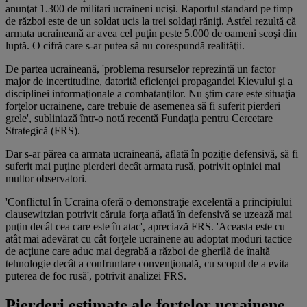
anunţat 1.300 de militari ucraineni ucişi. Raportul standard pe timp
de război este de un soldat ucis la trei soldaţi răniţi. Astfel rezultă că
armata ucraineană ar avea cel puţin peste 5.000 de oameni scoşi din
luptă. O cifră care s-ar putea să nu corespundă realităţii.
De partea ucraineană, 'problema resurselor reprezintă un factor
major de incertitudine, datorită eficienţei propagandei Kievului şi a
disciplinei informaţionale a combatanţilor. Nu ştim care este situaţia
forţelor ucrainene, care trebuie de asemenea să fi suferit pierderi
grele', subliniază într-o notă recentă Fundaţia pentru Cercetare
Strategică (FRS).
Dar s-ar părea ca armata ucraineană, aflată în poziţie defensivă, să fi
suferit mai puţine pierderi decât armata rusă, potrivit opiniei mai
multor observatori.
'Conflictul în Ucraina oferă o demonstraţie excelentă a principiului
clausewitzian potrivit căruia forţa aflată în defensivă se uzează mai
puţin decât cea care este în atac', apreciază FRS. 'Aceasta este cu
atât mai adevărat cu cât forţele ucrainene au adoptat moduri tactice
de acţiune care aduc mai degrabă a război de gherilă de înaltă
tehnologie decât a confruntare convenţională, cu scopul de a evita
puterea de foc rusă', potrivit analizei FRS.
Pierderi estimate ale forțelor ucrainene