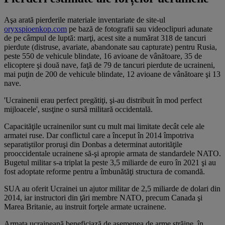
Aşa arată pierderile materiale inventariate de site-ul
oryxspioenkop.com
pe bază de fotografii sau videoclipuri adunate
de pe câmpul de luptă: marţi, acest site a numărat 318 de tancuri
pierdute (distruse, avariate, abandonate sau capturate) pentru Rusia,
peste 550 de vehicule blindate, 16 avioane de vânătoare, 35 de
elicoptere şi două nave, faţă de 79 de tancuri pierdute de ucraineni,
mai puţin de 200 de vehicule blindate, 12 avioane de vânătoare şi 13
nave.
'Ucrainenii erau perfect pregătiţi, şi-au distribuit în mod perfect
mijloacele', susţine o sursă militară occidentală.
Capacităţile ucrainenilor sunt cu mult mai limitate decât cele ale
armatei ruse. Dar conflictul care a început în 2014 împotriva
separatiştilor proruşi din Donbas a determinat autorităţile
prooccidentale ucrainene să-şi apropie armata de standardele NATO.
Bugetul militar s-a triplat la peste 3,5 miliarde de euro în 2021 şi au
fost adoptate reforme pentru a îmbunătăţi structura de comandă.
SUA au oferit Ucrainei un ajutor militar de 2,5 miliarde de dolari din
2014, iar instructori din ţări membre NATO, precum Canada şi
Marea Britanie, au instruit forţele armate ucrainene.
Armata ucraineană beneficiază de asemenea de arme străine, în