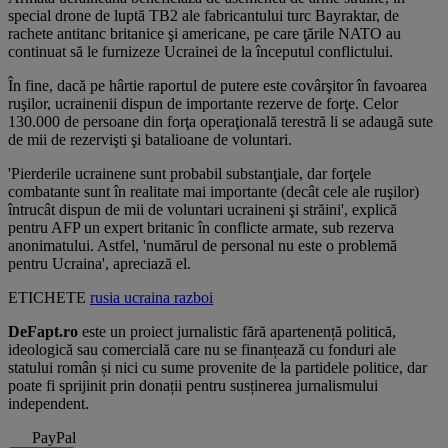
special drone de luptă TB2 ale fabricantului turc Bayraktar, de
rachete antitanc britanice şi americane, pe care ţările NATO au
continuat să le furnizeze Ucrainei de la începutul conflictului.
În fine, dacă pe hârtie raportul de putere este covârşitor în favoarea
ruşilor, ucrainenii dispun de importante rezerve de forţe. Celor
130.000 de persoane din forţa operaţională terestră li se adaugă sute
de mii de rezervişti şi batalioane de voluntari.
'Pierderile ucrainene sunt probabil substanţiale, dar forţele
combatante sunt în realitate mai importante (decât cele ale ruşilor)
întrucât dispun de mii de voluntari ucraineni şi străini', explică
pentru AFP un expert britanic în conflicte armate, sub rezerva
anonimatului. Astfel, 'numărul de personal nu este o problemă
pentru Ucraina', apreciază el.
ETICHETE
rusia
ucraina
razboi
DeFapt.ro
este un proiect jurnalistic fără apartenență politică,
ideologică sau comercială care nu se finanțează cu fonduri ale
statului român și nici cu sume provenite de la partidele politice, dar
poate fi sprijinit prin donații pentru susținerea jurnalismului
independent.
PayPal