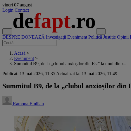
vineri
07 august
Login
Contact
DESPRE
DONEAZĂ
Investigații
Eveniment
Politică
Justiție
Opinii
Acasă
>
Eveniment
>
Summitul B9, de la „clubul anxioșilor din Est” la unul dintr...
Publicat: 13 mai 2026, 11:35
Actualizat la: 13 mai 2026, 11:49
Summitul B9, de la „clubul anxioșilor din 
Ramona Emilian