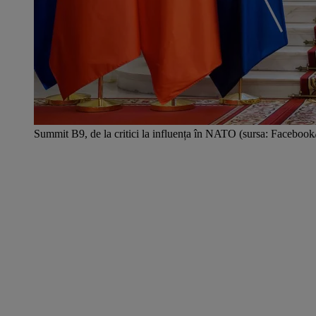
Summit B9, de la critici la influența în NATO (sursa: Faceboo