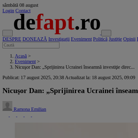
sâmbătă
08 august
Login
Contact
DESPRE
DONEAZĂ
Investigații
Eveniment
Politică
Justiție
Opinii
Acasă
>
Eveniment
>
Nicuşor Dan: „Sprijinirea Ucrainei înseamnă investiţie direc...
Publicat: 17 august 2025, 20:38
Actualizat la: 18 august 2025, 09:09
Nicuşor Dan: „Sprijinirea Ucrainei înseamn
Ramona Emilian