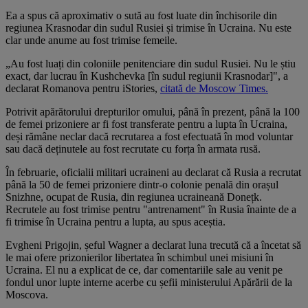
Ea a spus că aproximativ o sută au fost luate din închisorile din
regiunea Krasnodar din sudul Rusiei și trimise în Ucraina. Nu este
clar unde anume au fost trimise femeile.
„Au fost luați din coloniile penitenciare din sudul Rusiei. Nu le știu
exact, dar lucrau în Kushchevka [în sudul regiunii Krasnodar]", a
declarat Romanova pentru iStories,
citată de Moscow Times.
Potrivit apărătorului drepturilor omului, până în prezent, până la 100
de femei prizoniere ar fi fost transferate pentru a lupta în Ucraina,
deși rămâne neclar dacă recrutarea a fost efectuată în mod voluntar
sau dacă deținutele au fost recrutate cu forța în armata rusă.
În februarie, oficialii militari ucraineni au declarat că Rusia a recrutat
până la 50 de femei prizoniere dintr-o colonie penală din orașul
Snizhne, ocupat de Rusia, din regiunea ucraineană Donețk.
Recrutele au fost trimise pentru "antrenament" în Rusia înainte de a
fi trimise în Ucraina pentru a lupta, au spus aceștia.
Evgheni Prigojin, șeful Wagner a declarat luna trecută că a încetat să
le mai ofere prizonierilor libertatea în schimbul unei misiuni în
Ucraina. El nu a explicat de ce, dar comentariile sale au venit pe
fondul unor lupte interne acerbe cu șefii ministerului Apărării de la
Moscova.