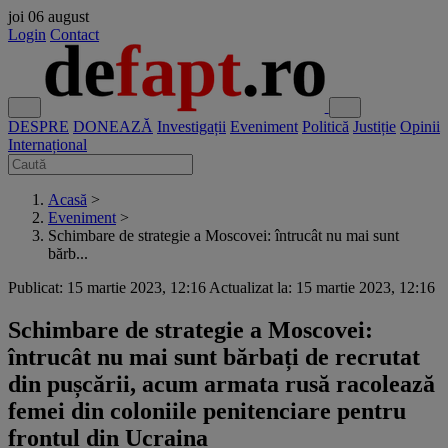
joi
06 august
Login
Contact
DESPRE
DONEAZĂ
Investigații
Eveniment
Politică
Justiție
Opinii
Internațional
Acasă
>
Eveniment
>
Schimbare de strategie a Moscovei: întrucât nu mai sunt
bărb...
Publicat: 15 martie 2023, 12:16
Actualizat la: 15 martie 2023, 12:16
Schimbare de strategie a Moscovei:
întrucât nu mai sunt bărbați de recrutat
din pușcării, acum armata rusă racolează
femei din coloniile penitenciare pentru
frontul din Ucraina