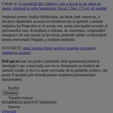
Citește și:
O pesedistă din Călărași, care a lucrat la un salon de
masaj, propusă la șefia Șantierului Naval 2 Mai. CV-ul, de negăsit
Institutul pentru Studiul Războiului, un think tank american, a
declarat săptămâna aceasta că ministerul rus al apărării a preluat
inițiativa lui Prigozhin și că acesta este acum principalul recrutor al
prizonierilor ruși. Kremlinul a ordonat, de asemenea, companiilor
energetice de stat rusești să își creeze propriile miliții ca înlocuitori
pentru mercenarii Wagner, a susținut institutul.
ETICHETE
rusia
ucraina
femei
wagner
prigojin
pușcăriași
ministerul apararii
DeFapt.ro
este un proiect jurnalistic fără apartenență politică,
ideologică sau comercială care nu se finanțează cu fonduri ale
statului român și nici cu sume provenite de la partidele politice, dar
poate fi sprijinit prin donații pentru susținerea jurnalismului
independent.
PayPal
Donează
Transfer bancar
RO48BRDE445SV97760644450
Patreon
Donează