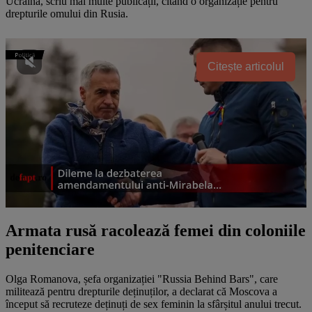
Ucraina, scriu mai multe publicații, citând o organizație pentru
drepturile omului din Rusia.
Citește articolul
Armata rusă racolează femei din coloniile
penitenciare
Olga Romanova, șefa organizației "Russia Behind Bars", care
militează pentru drepturile deținuților, a declarat că Moscova a
început să recruteze deținuți de sex feminin la sfârșitul anului trecut.