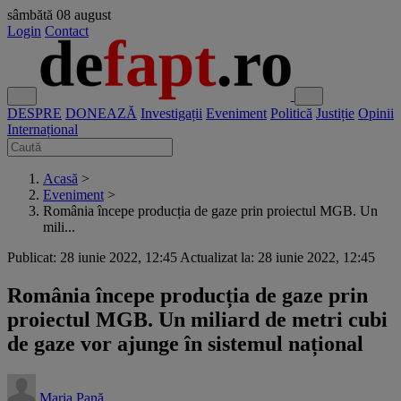
sâmbătă
08 august
Login
Contact
DESPRE
DONEAZĂ
Investigații
Eveniment
Politică
Justiție
Opinii
Internațional
Acasă
>
Eveniment
>
România începe producția de gaze prin proiectul MGB. Un
mili...
Publicat: 28 iunie 2022, 12:45
Actualizat la: 28 iunie 2022, 12:45
România începe producția de gaze prin
proiectul MGB. Un miliard de metri cubi
de gaze vor ajunge în sistemul național
Maria Pană