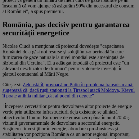
proiect va genera un miliard de metri cubi de gaze naturale pe an
înseamnă că vom ajunge să asigurăm 90% din necesarul de consum
al României", a spus premierul.
România, pas decisiv pentru garantarea
securităţii energetice
Nicolae Ciucă a menţionat că proiectul dovedeşte "capacitatea
României de a găsi noi resurse şi soluţii într-o perioadă în care
furnizarea de gaze naturale la nivel mondial este ameninţată de
războiul din Ucraina". El a adăugat totodată că proiectul este "un
adevărat deschizător de drumuri" pentru viitoarele investiţii în
platoul continental al Mării Negre.
Citește și:
Zelenski îl provoacă pe Putin în problema transnistreană:
sugerează că, dacă rușii staționați la Tiraspol atacă Moldova, Kievul
îi poate anihila militar „cât ai pocni din degete”
"Începerea cercetărilor pentru dezvoltarea altor proiecte de energie
verde prin utilizarea infrastructurii deja existente se aliniază
obiectivului Uniunii Europene de emisii zero până în anul 2050 şi
viziunii guvernamentale de dezvoltare a sectorului energetic.
Susţinerea investiţiilor în energie, abordarea pro-business şi
stabilitatea vor poziţiona România ca un actor regional important,