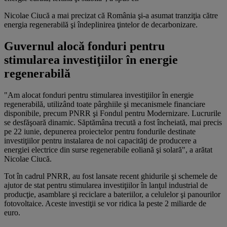
Nicolae Ciucă a mai precizat că România şi-a asumat tranziţia către
energia regenerabilă şi îndeplinirea ţintelor de decarbonizare.
Guvernul alocă fonduri pentru
stimularea investiţiilor în energie
regenerabilă
"Am alocat fonduri pentru stimularea investiţiilor în energie
regenerabilă, utilizând toate pârghiile şi mecanismele financiare
disponibile, precum PNRR şi Fondul pentru Modernizare. Lucrurile
se desfăşoară dinamic. Săptămâna trecută a fost încheiată, mai precis
pe 22 iunie, depunerea proiectelor pentru fondurile destinate
investiţiilor pentru instalarea de noi capacităţi de producere a
energiei electrice din surse regenerabile eoliană şi solară", a arătat
Nicolae Ciucă.
Tot în cadrul PNRR, au fost lansate recent ghidurile şi schemele de
ajutor de stat pentru stimularea investiţiilor în lanţul industrial de
producţie, asamblare şi reciclare a bateriilor, a celulelor şi panourilor
fotovoltaice. Aceste investiţii se vor ridica la peste 2 miliarde de
euro.