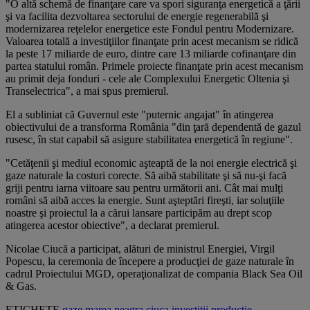
"O altă schemă de finanţare care va spori siguranţa energetică a ţării
şi va facilita dezvoltarea sectorului de energie regenerabilă şi
modernizarea reţelelor energetice este Fondul pentru Modernizare.
Valoarea totală a investiţiilor finanţate prin acest mecanism se ridică
la peste 17 miliarde de euro, dintre care 13 miliarde cofinanţare din
partea statului român. Primele proiecte finanţate prin acest mecanism
au primit deja fonduri - cele ale Complexului Energetic Oltenia şi
Transelectrica", a mai spus premierul.
El a subliniat că Guvernul este "puternic angajat" în atingerea
obiectivului de a transforma România "din ţară dependentă de gazul
rusesc, în stat capabil să asigure stabilitatea energetică în regiune".
"Cetăţenii şi mediul economic aşteaptă de la noi energie electrică şi
gaze naturale la costuri corecte. Să aibă stabilitate şi să nu-şi facă
griji pentru iarna viitoare sau pentru următorii ani. Cât mai mulţi
români să aibă acces la energie. Sunt aşteptări fireşti, iar soluţiile
noastre şi proiectul la a cărui lansare participăm au drept scop
atingerea acestor obiective", a declarat premierul.
Nicolae Ciucă a participat, alături de ministrul Energiei, Virgil
Popescu, la ceremonia de începere a producţiei de gaze naturale în
cadrul Proiectului MGD, operaţionalizat de compania Black Sea Oil
& Gas.
ETICHETE
gaze
marea neagra
ciuca
investitii
productie