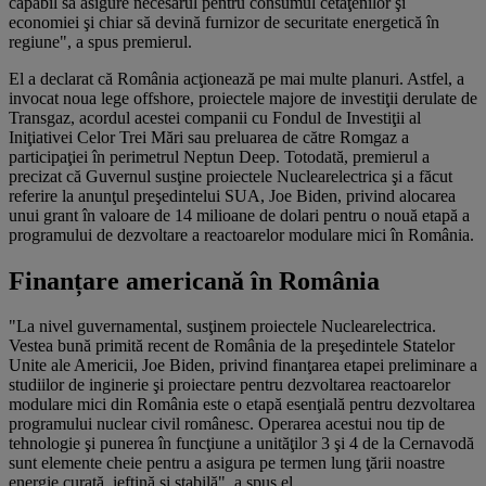
capabil să asigure necesarul pentru consumul cetăţenilor şi
economiei şi chiar să devină furnizor de securitate energetică în
regiune", a spus premierul.
El a declarat că România acţionează pe mai multe planuri. Astfel, a
invocat noua lege offshore, proiectele majore de investiţii derulate de
Transgaz, acordul acestei companii cu Fondul de Investiţii al
Iniţiativei Celor Trei Mări sau preluarea de către Romgaz a
participaţiei în perimetrul Neptun Deep. Totodată, premierul a
precizat că Guvernul susţine proiectele Nuclearelectrica şi a făcut
referire la anunţul preşedintelui SUA, Joe Biden, privind alocarea
unui grant în valoare de 14 milioane de dolari pentru o nouă etapă a
programului de dezvoltare a reactoarelor modulare mici în România.
Finanțare americană în România
"La nivel guvernamental, susţinem proiectele Nuclearelectrica.
Vestea bună primită recent de România de la preşedintele Statelor
Unite ale Americii, Joe Biden, privind finanţarea etapei preliminare a
studiilor de inginerie şi proiectare pentru dezvoltarea reactoarelor
modulare mici din România este o etapă esenţială pentru dezvoltarea
programului nuclear civil românesc. Operarea acestui nou tip de
tehnologie şi punerea în funcţiune a unităţilor 3 şi 4 de la Cernavodă
sunt elemente cheie pentru a asigura pe termen lung ţării noastre
energie curată, ieftină şi stabilă", a spus el.