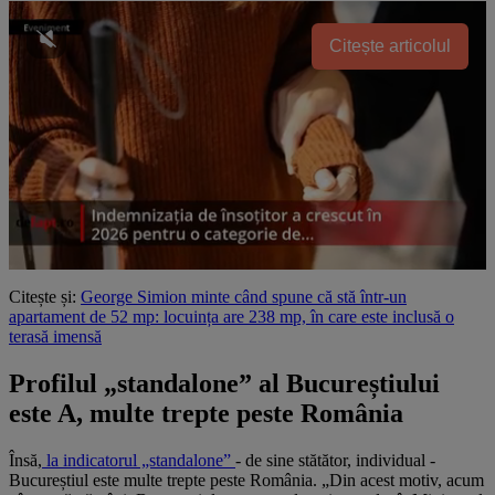
Citește articolul
Citește și:
George Simion minte când spune că stă într-un
apartament de 52 mp: locuința are 238 mp, în care este inclusă o
terasă imensă
Profilul „standalone” al Bucureștiului
este A, multe trepte peste România
Însă,
la indicatorul „standalone”
- de sine stătător, individual -
Bucureștiul este multe trepte peste România. „Din acest motiv, acum