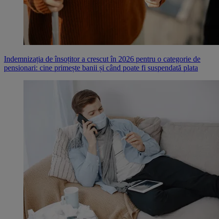
Indemnizația de însoțitor a crescut în 2026 pentru o categorie de
pensionari: cine primește banii și când poate fi suspendată plata