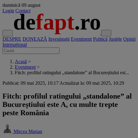
duminică
09 august
Login
Contact
DESPRE
DONEAZĂ
Investigații
Eveniment
Politică
Justiție
Opinii
Internațional
Acasă
>
Eveniment
>
Fitch: profilul ratingului „standalone” al Bucureștiului est...
Publicat: 09 mai 2025, 10:17
Actualizat la: 09 mai 2025, 10:29
Fitch: profilul ratingului „standalone” al
Bucureștiului este A, cu multe trepte
peste România
Mircea Marian