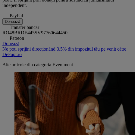
independent.
PayPal
Donează
Transfer bancar
RO48BRDE445SV97760644450
Patreon
Donează
Ne poți sprijini direcționând 3,5% din impozitul tău pe venit către
DeFapt.ro
Alte articole din categoria
Eveniment