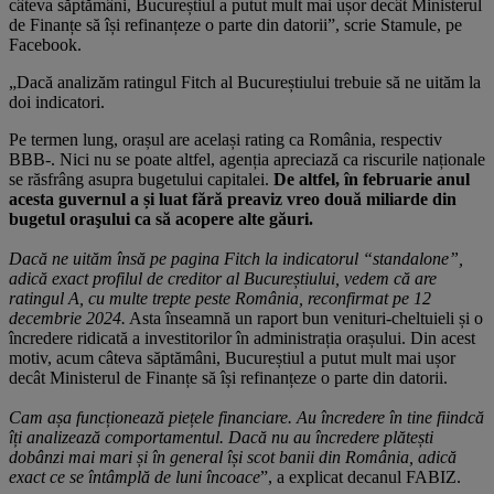
câteva săptămâni, Bucureștiul a putut mult mai ușor decât Ministerul
de Finanțe să își refinanțeze o parte din datorii”, scrie Stamule, pe
Facebook.
„Dacă analizăm ratingul Fitch al Bucureștiului trebuie să ne uităm la
doi indicatori.
Pe termen lung, orașul are același rating ca România, respectiv
BBB-. Nici nu se poate altfel, agenția apreciază ca riscurile naționale
se răsfrâng asupra bugetului capitalei.
De altfel, în februarie anul
acesta guvernul a și luat fără preaviz vreo două miliarde din
bugetul oraşului ca să acopere alte găuri.
Dacă ne uităm însă pe pagina Fitch la indicatorul “standalone”,
adică exact profilul de creditor al Bucureștiului, vedem că are
ratingul A, cu multe trepte peste România, reconfirmat pe 12
decembrie 2024.
Asta înseamnă un raport bun venituri-cheltuieli și o
încredere ridicată a investitorilor în administrația orașului. Din acest
motiv, acum câteva săptămâni, Bucureștiul a putut mult mai ușor
decât Ministerul de Finanțe să își refinanțeze o parte din datorii.
Cam așa funcționează piețele financiare. Au încredere în tine fiindcă
îți analizează comportamentul. Dacă nu au încredere plătești
dobânzi mai mari și în general își scot banii din România, adică
exact ce se întâmplă de luni încoace
”, a explicat decanul FABIZ.