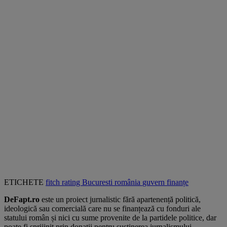
ETICHETE
fitch
rating
Bucuresti
românia
guvern
finanțe
DeFapt.ro
este un proiect jurnalistic fără apartenență politică,
ideologică sau comercială care nu se finanțează cu fonduri ale
statului român și nici cu sume provenite de la partidele politice, dar
poate fi sprijinit prin donații pentru susținerea jurnalismului