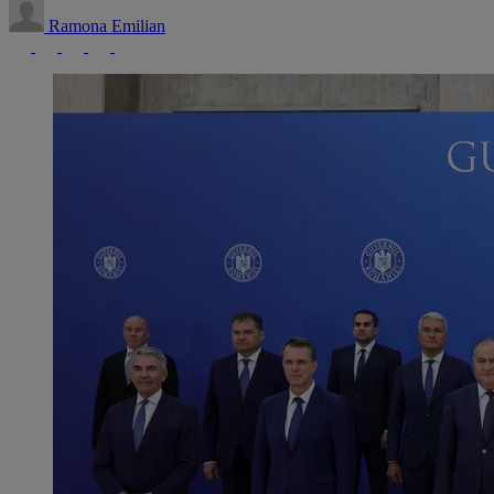
Ramona Emilian