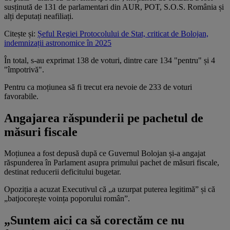
susținută de 131 de parlamentari din AUR, POT, S.O.S. România și
alți deputați neafiliați.
Citește și:
Șeful Regiei Protocolului de Stat, criticat de Bolojan,
indemnizații astronomice în 2025
În total, s-au exprimat 138 de voturi, dintre care 134 "pentru" și 4
"împotrivă".
Pentru ca moțiunea să fi trecut era nevoie de 233 de voturi
favorabile.
Angajarea răspunderii pe pachetul de
măsuri fiscale
Moțiunea a fost depusă după ce Guvernul Bolojan și-a angajat
răspunderea în Parlament asupra primului pachet de măsuri fiscale,
destinat reducerii deficitului bugetar.
Opoziția a acuzat Executivul că „a uzurpat puterea legitimă” și că
„batjocorește voința poporului român”.
„Suntem aici ca să corectăm ce nu