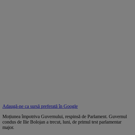
Adaugă-ne ca sursă preferată în
Google
Moțiunea împotriva Guvernului, respinsă de Parlament. Guvernul
condus de Ilie Bolojan a trecut, luni, de primul test parlamentar
major.