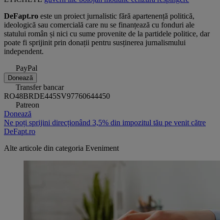
DeFapt.ro
este un proiect jurnalistic fără apartenență politică,
ideologică sau comercială care nu se finanțează cu fonduri ale
statului român și nici cu sume provenite de la partidele politice, dar
poate fi sprijinit prin donații pentru susținerea jurnalismului
independent.
PayPal
Donează
Transfer bancar
RO48BRDE445SV97760644450
Patreon
Donează
Ne poți sprijini direcționând 3,5% din impozitul tău pe venit către
DeFapt.ro
Alte articole din categoria
Eveniment